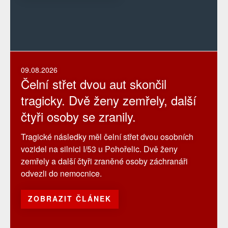
09.08.2026
Čelní střet dvou aut skončil
tragicky. Dvě ženy zemřely, další
čtyři osoby se zranily.
Tragické následky měl čelní střet dvou osobních
vozidel na silnici I/53 u Pohořelic. Dvě ženy
zemřely a další čtyři zraněné osoby záchranáři
odvezli do nemocnice.
ZOBRAZIT ČLÁNEK