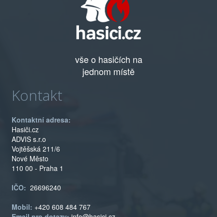
vše o hasičích na
jednom místě
Kontakt
Kontaktní adresa:
Hasiči.cz
ADVIS s.r.o
Vojtěšská 211/6
Nové Město
110 00 - Praha 1
IČO:
26696240
Mobil:
+420 608 484 767
Email pro dotazy:
info@hasici.cz