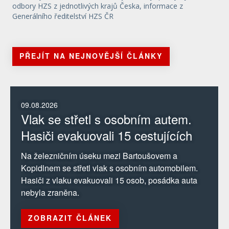
odbory HZS z jednotlivých krajů Česka, informace z
Generálního ředitelství HZS ČR
PŘEJÍT NA NEJNOVĚJŠÍ ČLÁNKY
09.08.2026
Vlak se střetl s osobním autem.
Hasiči evakuovali 15 cestujících
Na železničním úseku mezi Bartoušovem a
Kopidlnem se střetl vlak s osobním automobilem.
Hasiči z vlaku evakuovali 15 osob, posádka auta
nebyla zraněna.
ZOBRAZIT ČLÁNEK