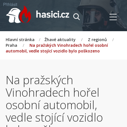
Přihlásit
Hlavní stránka
/
Žhavé aktuality
/
Z regionů
/
Praha
/
Na pražských Vinohradech hořel osobní
automobil, vedle stojící vozidlo bylo poškozeno
Na pražských
Vinohradech hořel
osobní automobil,
vedle stojící vozidlo