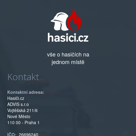
vše o hasičích na
jednom místě
Kontakt
Kontaktní adresa:
Hasiči.cz
ADVIS s.r.o
Vojtěšská 211/6
Nové Město
110 00 - Praha 1
IČO:
26696240