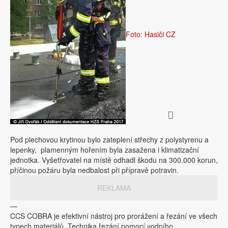
Foto: Hasiči CZ
Pod plechovou krytinou bylo zateplení střechy z polystyrenu a
lepenky, plamenným hořením byla zasažena i klimatizační
jednotka. Vyšetřovatel na místě odhadl škodu na 300.000 korun,
příčinou požáru byla nedbalost při přípravě potravin.
REKLAMA
—
CCS COBRA je efektivní nástroj pro prorážení a řezání ve všech
typech materiálů. Technika řezání pomocí vodního