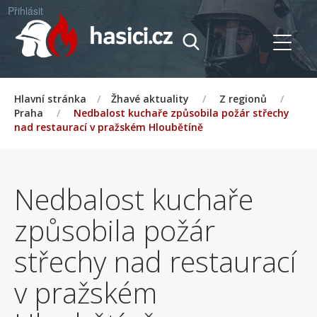
Přihlásit
Hlavní stránka
/
Žhavé aktuality
/
Z regionů
/
Praha
/
Nedbalost kuchaře způsobila požár střechy
nad restaurací v pražském Hloubětíně
Nedbalost kuchaře
způsobila požár
střechy nad restaurací
v pražském