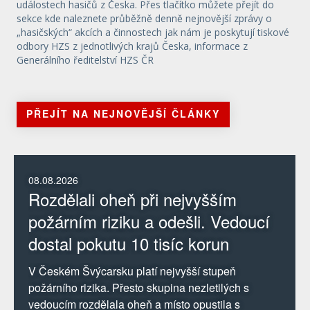
událostech hasičů z Česka. Přes tlačítko můžete přejít do
sekce kde naleznete průběžně denně nejnovější zprávy o
„hasičských“ akcích a činnostech jak nám je poskytují tiskové
odbory HZS z jednotlivých krajů Česka, informace z
Generálního ředitelství HZS ČR
PŘEJÍT NA NEJNOVĚJŠÍ ČLÁNKY
08.08.2026
Rozdělali oheň při nejvyšším
požárním riziku a odešli. Vedoucí
dostal pokutu 10 tisíc korun
V Českém Švýcarsku platí nejvyšší stupeň
požárního rizika. Přesto skupina nezletilých s
vedoucím rozdělala oheň a místo opustila s