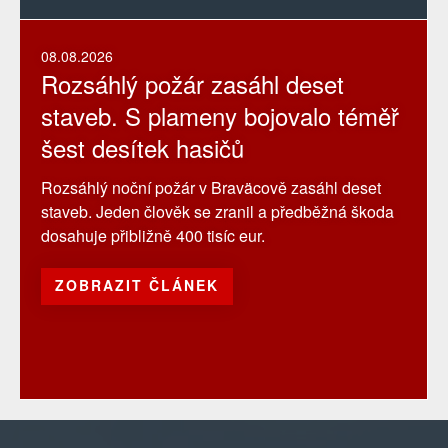
08.08.2026
Rozsáhlý požár zasáhl deset
staveb. S plameny bojovalo téměř
šest desítek hasičů
Rozsáhlý noční požár v Braväcově zasáhl deset
staveb. Jeden člověk se zranil a předběžná škoda
dosahuje přibližně 400 tisíc eur.
ZOBRAZIT ČLÁNEK