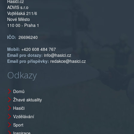
Hasiči.cz
ADVIS s.r.o
Vojtěšská 211/6
Nové Město
110 00 - Praha 1
IČO:
26696240
Mobil:
+420 608 484 767
Email pro dotazy:
info@hasici.cz
Email pro příspěvky:
redakce@hasici.cz
Odkazy
Domů
Žhavé aktuality
Hasiči
Vzdělávání
Sport
Inspirace