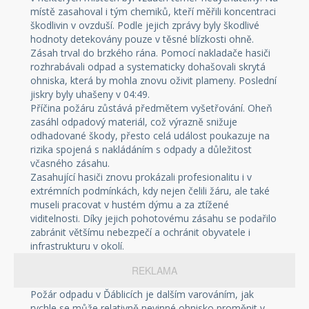
místě zasahoval i tým chemiků, kteří měřili koncentraci
škodlivin v ovzduší. Podle jejich zprávy byly škodlivé
hodnoty detekovány pouze v těsné blízkosti ohně.
Zásah trval do brzkého rána. Pomocí nakladače hasiči
rozhrabávali odpad a systematicky dohašovali skrytá
ohniska, která by mohla znovu oživit plameny. Poslední
jiskry byly uhašeny v 04:49.
Příčina požáru zůstává předmětem vyšetřování. Oheň
zasáhl odpadový materiál, což výrazně snižuje
odhadované škody, přesto celá událost poukazuje na
rizika spojená s nakládáním s odpady a důležitost
včasného zásahu.
Zasahující hasiči znovu prokázali profesionalitu i v
extrémních podmínkách, kdy nejen čelili žáru, ale také
museli pracovat v hustém dýmu a za ztížené
viditelnosti. Díky jejich pohotovému zásahu se podařilo
zabránit většímu nebezpečí a ochránit obyvatele i
infrastrukturu v okolí.
REKLAMA
Požár odpadu v Ďáblicích je dalším varováním, jak
rychle se může relativně nevinné ohnisko proměnit v