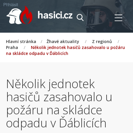
Přihlásit
Hlavní stránka
/
Žhavé aktuality
/
Z regionů
/
Praha
/
Několik jednotek hasičů zasahovalo u požáru
na skládce odpadu v Ďáblicích
Několik jednotek
hasičů zasahovalo u
požáru na skládce
odpadu v Ďáblicích