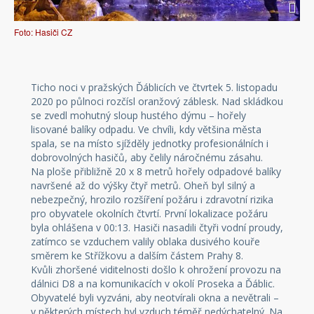
Foto: Hasiči CZ
Ticho noci v pražských Ďáblicích ve čtvrtek 5. listopadu
2020 po půlnoci rozčísl oranžový záblesk. Nad skládkou
se zvedl mohutný sloup hustého dýmu – hořely
lisované balíky odpadu. Ve chvíli, kdy většina města
spala, se na místo sjížděly jednotky profesionálních i
dobrovolných hasičů, aby čelily náročnému zásahu.
Na ploše přibližně 20 x 8 metrů hořely odpadové balíky
navršené až do výšky čtyř metrů. Oheň byl silný a
nebezpečný, hrozilo rozšíření požáru i zdravotní rizika
pro obyvatele okolních čtvrtí. První lokalizace požáru
byla ohlášena v 00:13. Hasiči nasadili čtyři vodní proudy,
zatímco se vzduchem valily oblaka dusivého kouře
směrem ke Střížkovu a dalším částem Prahy 8.
Kvůli zhoršené viditelnosti došlo k ohrožení provozu na
dálnici D8 a na komunikacích v okolí Proseka a Ďáblic.
Obyvatelé byli vyzváni, aby neotvírali okna a nevětrali –
v některých místech byl vzduch téměř nedýchatelný. Na