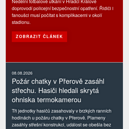
Nedělní fotbalové utkání v Hradci Králové
doprovodí policejní bezpečnostní opatření. Řidiči i
fanoušci musí počítat s komplikacemi v okolí
stadionu.
ZOBRAZIT ČLÁNEK
08.08.2026
Požár chatky v Přerově zasáhl
střechu. Hasiči hledali skrytá
ohniska termokamerou
Tři jednotky hasičů zasahovaly v brzkých ranních
hodinách u požáru chatky v Přerově. Plameny
zasáhly střešní konstrukci, událost se obešla bez