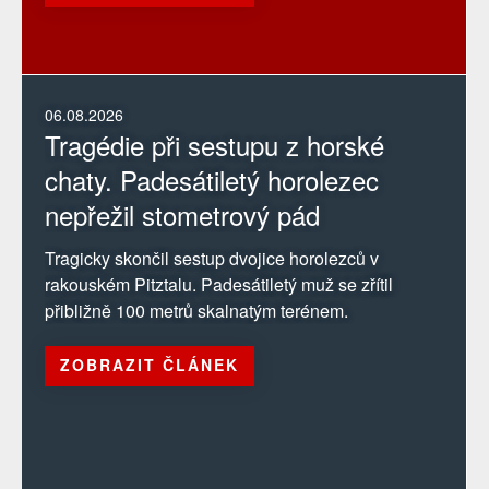
06.08.2026
Tragédie při sestupu z horské
chaty. Padesátiletý horolezec
nepřežil stometrový pád
Tragicky skončil sestup dvojice horolezců v
rakouském Pitztalu. Padesátiletý muž se zřítil
přibližně 100 metrů skalnatým terénem.
ZOBRAZIT ČLÁNEK