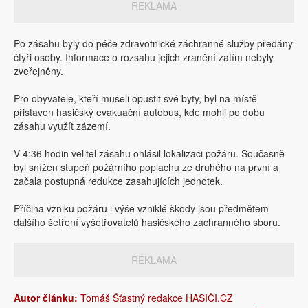
REKLAMA
Po zásahu byly do péče zdravotnické záchranné služby předány
čtyři osoby. Informace o rozsahu jejich zranění zatím nebyly
zveřejněny.
Pro obyvatele, kteří museli opustit své byty, byl na místě
přistaven hasičský evakuační autobus, kde mohli po dobu
zásahu využít zázemí.
V 4:36 hodin velitel zásahu ohlásil lokalizaci požáru. Současně
byl snížen stupeň požárního poplachu ze druhého na první a
začala postupná redukce zasahujících jednotek.
Příčina vzniku požáru i výše vzniklé škody jsou předmětem
dalšího šetření vyšetřovatelů hasičského záchranného sboru.
REKLAMA
Autor článku:
Tomáš Šťastný redakce HASIČI.CZ