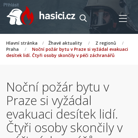
Přihlásit
Hlavní stránka
/
Žhavé aktuality
/
Z regionů
/
Praha
/
Noční požár bytu v Praze si vyžádal evakuaci
desítek lidí. Čtyři osoby skončily v péči záchranářů
Noční požár bytu v
Praze si vyžádal
evakuaci desítek lidí.
Čtyři osoby skončily v