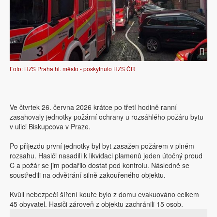
Foto: HZS Praha hl. město - poskytnuto HZS ČR
Ve čtvrtek 26. června 2026 krátce po třetí hodině ranní
zasahovaly jednotky požární ochrany u rozsáhlého požáru bytu
v ulici Biskupcova v Praze.
Po příjezdu první jednotky byl byt zasažen požárem v plném
rozsahu. Hasiči nasadili k likvidaci plamenů jeden útočný proud
C a požár se jim podařilo dostat pod kontrolu. Následně se
soustředili na odvětrání silně zakouřeného objektu.
Kvůli nebezpečí šíření kouře bylo z domu evakuováno celkem
45 obyvatel. Hasiči zároveň z objektu zachránili 15 osob.