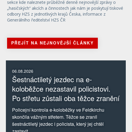
sekce kde naleznete průběžně denně nejnovější zprávy o
„hasičských“ akcích a činnostech jak nám je poskytují tiskové
odbory HZS z jednotlivých krajů Česka, informace z
Generálního ředitelství HZS ČR
PŘEJÍT NA NEJNOVĚJŠÍ ČLÁNKY
06.08.2026
Šestnáctiletý jezdec na e-
koloběžce nezastavil policistovi.
Po střetu zůstali oba těžce zranění
Policejní kontrola e-koloběžky ve Feldkirchu
skončila vážným střetem. Těžce se zranil
šestnáctiletý jezdec i policista, který jej chtěl
zastavit.