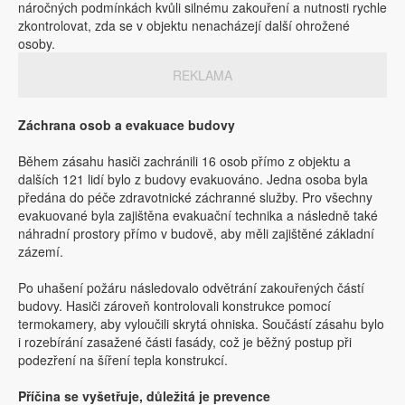
náročných podmínkách kvůli silnému zakouření a nutnosti rychle
zkontrolovat, zda se v objektu nenacházejí další ohrožené
osoby.
REKLAMA
Záchrana osob a evakuace budovy
Během zásahu hasiči zachránili 16 osob přímo z objektu a
dalších 121 lidí bylo z budovy evakuováno. Jedna osoba byla
předána do péče zdravotnické záchranné služby. Pro všechny
evakuované byla zajištěna evakuační technika a následně také
náhradní prostory přímo v budově, aby měli zajištěné základní
zázemí.
Po uhašení požáru následovalo odvětrání zakouřených částí
budovy. Hasiči zároveň kontrolovali konstrukce pomocí
termokamery, aby vyloučili skrytá ohniska. Součástí zásahu bylo
i rozebírání zasažené části fasády, což je běžný postup při
podezření na šíření tepla konstrukcí.
Příčina se vyšetřuje, důležitá je prevence