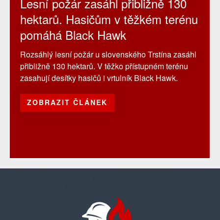
Lesní požár zasáhl přibližně 130
hektarů. Hasičům v těžkém terénu
pomáhá Black Hawk
Rozsáhlý lesní požár u slovenského Trstína zasáhl
přibližně 130 hektarů. V těžko přístupném terénu
zasahují desítky hasičů i vrtulník Black Hawk.
ZOBRAZIT ČLÁNEK