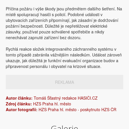
Příčina požáru i výše škody jsou předmětem dalšího šetření. Na
místě spolupracují hasiči s policií. Podobné události v
ubytovacích zařízeních připomínají, jak zásadní je dodržování
požární bezpečnosti. Důležité je nepřetěžovat elektrické
zásuvky, používat pouze schválené spotřebiče a nikdy
nenechávat zapnuté zařízení bez dozoru.
Rychlá reakce složek integrovaného záchranného systému v
tomto případě zabránila vážnějším následkům. Událost zároveň
ukazuje, jak důležitá je funkční evakuační organizace budov a
připravenost personálu i obyvatel na krizové situace.
REKLAMA
Autor článku:
Tomáš Šťastný redakce HASIČI.CZ
Zdroj článku:
HZS Praha hl. město
Autor fotografií:
HZS Praha hl. město - poskytnuto HZS ČR
Galerie