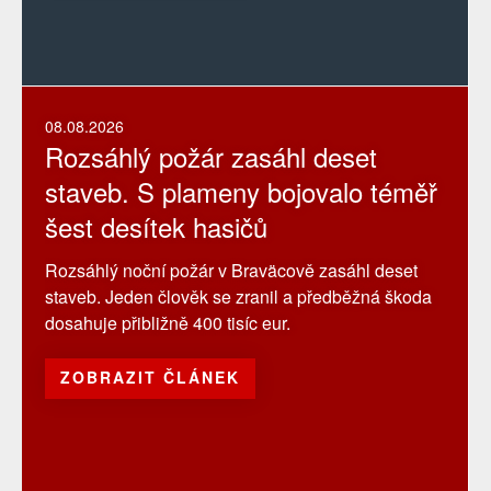
08.08.2026
Rozsáhlý požár zasáhl deset
staveb. S plameny bojovalo téměř
šest desítek hasičů
Rozsáhlý noční požár v Braväcově zasáhl deset
staveb. Jeden člověk se zranil a předběžná škoda
dosahuje přibližně 400 tisíc eur.
ZOBRAZIT ČLÁNEK