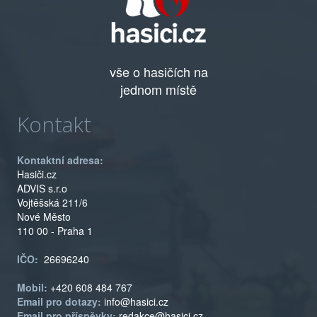
vše o hasičích na
jednom místě
Kontakt
Kontaktní adresa:
Hasiči.cz
ADVIS s.r.o
Vojtěšská 211/6
Nové Město
110 00 - Praha 1
IČO:
26696240
Mobil:
+420 608 484 767
Email pro dotazy:
info@hasici.cz
Email pro příspěvky:
redakce@hasici.cz