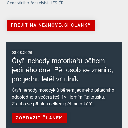
Generálního ředitelství HZS ČR
PŘEJÍT NA NEJNOVĚJŠÍ ČLÁNKY
08.08.2026
Čtyři nehody motorkářů během
jediného dne. Pět osob se zranilo,
pro jednu letěl vrtulník
Čtyři nehody motocyklů během jediného pátečního
odpoledne a večera řešili v Horním Rakousku.
Zranilo se při nich celkem pět motorkářů.
ZOBRAZIT ČLÁNEK