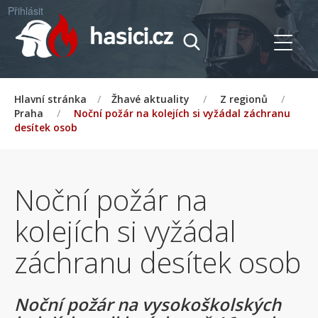
Přihlásit
Hlavní stránka
/
Žhavé aktuality
/
Z regionů
/
Praha
/
Noční požár na kolejích si vyžádal záchranu
desítek osob
Noční požár na
kolejích si vyžádal
záchranu desítek osob
Noční požár na vysokoškolských