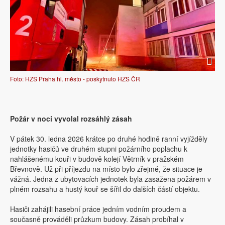
Foto: HZS Praha hl. město - poskytnuto HZS ČR
Požár v noci vyvolal rozsáhlý zásah
V pátek 30. ledna 2026 krátce po druhé hodině ranní vyjížděly
jednotky hasičů ve druhém stupni požárního poplachu k
nahlášenému kouři v budově kolejí Větrník v pražském
Břevnově. Už při příjezdu na místo bylo zřejmé, že situace je
vážná. Jedna z ubytovacích jednotek byla zasažena požárem v
plném rozsahu a hustý kouř se šířil do dalších částí objektu.
Hasiči zahájili hasební práce jedním vodním proudem a
současně prováděli průzkum budovy. Zásah probíhal v