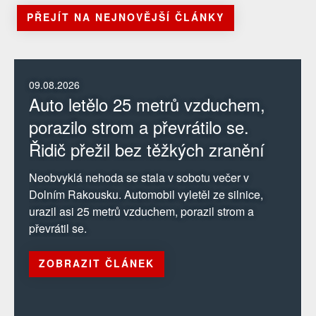
PŘEJÍT NA NEJNOVĚJŠÍ ČLÁNKY
09.08.2026
Auto letělo 25 metrů vzduchem,
porazilo strom a převrátilo se.
Řidič přežil bez těžkých zranění
Neobvyklá nehoda se stala v sobotu večer v
Dolním Rakousku. Automobil vyletěl ze silnice,
urazil asi 25 metrů vzduchem, porazil strom a
převrátil se.
ZOBRAZIT ČLÁNEK