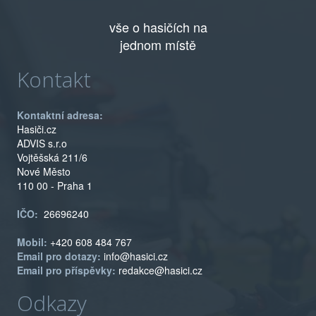
vše o hasičích na
jednom místě
Kontakt
Kontaktní adresa:
Hasiči.cz
ADVIS s.r.o
Vojtěšská 211/6
Nové Město
110 00 - Praha 1
IČO:
26696240
Mobil:
+420 608 484 767
Email pro dotazy:
info@hasici.cz
Email pro příspěvky:
redakce@hasici.cz
Odkazy