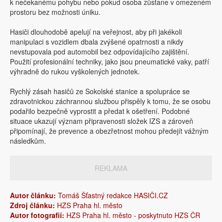
k nečekanému pohybu nebo pokud osoba zůstane v omezeném
prostoru bez možnosti úniku.
Hasiči dlouhodobě apelují na veřejnost, aby při jakékoli
manipulaci s vozidlem dbala zvýšené opatrnosti a nikdy
nevstupovala pod automobil bez odpovídajícího zajištění.
Použití profesionální techniky, jako jsou pneumatické vaky, patří
výhradně do rukou vyškolených jednotek.
Rychlý zásah hasičů ze Sokolské stanice a spolupráce se
zdravotnickou záchrannou službou přispěly k tomu, že se osobu
podařilo bezpečně vyprostit a předat k ošetření. Podobné
situace ukazují význam připravenosti složek IZS a zároveň
připomínají, že prevence a obezřetnost mohou předejít vážným
následkům.
REKLAMA
Autor článku:
Tomáš Šťastný redakce HASIČI.CZ
Zdroj článku:
HZS Praha hl. město
Autor fotografií:
HZS Praha hl. město - poskytnuto HZS ČR