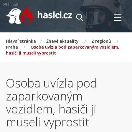
Přihlásit
Hlavní stránka
/
Žhavé aktuality
/
Z regionů
/
Praha
/
Osoba uvízla pod zaparkovaným vozidlem,
hasiči ji museli vyprostit
Osoba uvízla pod
zaparkovaným
vozidlem, hasiči ji
museli vyprostit