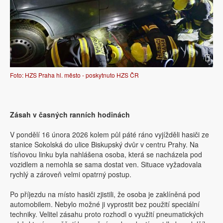
Foto: HZS Praha hl. město - poskytnuto HZS ČR
Zásah v časných ranních hodinách
V pondělí 16 února 2026 kolem půl páté ráno vyjížděli hasiči ze
stanice Sokolská do ulice Biskupský dvůr v centru Prahy. Na
tísňovou linku byla nahlášena osoba, která se nacházela pod
vozidlem a nemohla se sama dostat ven. Situace vyžadovala
rychlý a zároveň velmi opatrný postup.
Po příjezdu na místo hasiči zjistili, že osoba je zaklíněná pod
automobilem. Nebylo možné ji vyprostit bez použití speciální
techniky. Velitel zásahu proto rozhodl o využití pneumatických