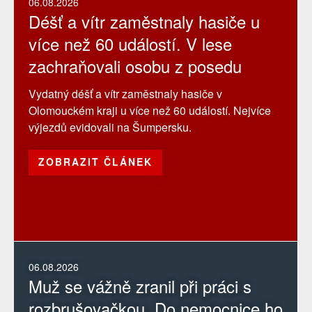
06.08.2026
Déšť a vítr zaměstnaly hasiče u
více než 60 událostí. V lese
zachraňovali osobu z posedu
Vydatný déšť a vítr zaměstnaly hasiče v
Olomouckém kraji u více než 60 událostí. Nejvíce
výjezdů evidovali na Šumpersku.
ZOBRAZIT ČLÁNEK
06.08.2026
Muž se vážně zranil při práci s
rozbrušovačkou. Do nemocnice ho