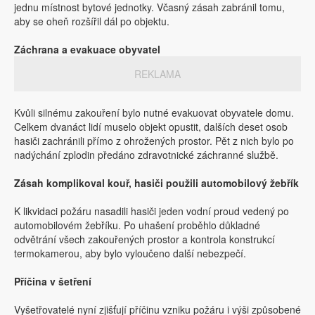
jednu místnost bytové jednotky. Včasný zásah zabránil tomu,
aby se oheň rozšířil dál po objektu.
Záchrana a evakuace obyvatel
REKLAMA
Kvůli silnému zakouření bylo nutné evakuovat obyvatele domu.
Celkem dvanáct lidí muselo objekt opustit, dalších deset osob
hasiči zachránili přímo z ohrožených prostor. Pět z nich bylo po
nadýchání zplodin předáno zdravotnické záchranné službě.
Zásah komplikoval kouř, hasiči použili automobilový žebřík
K likvidaci požáru nasadili hasiči jeden vodní proud vedený po
automobilovém žebříku. Po uhašení proběhlo důkladné
odvětrání všech zakouřených prostor a kontrola konstrukcí
termokamerou, aby bylo vyloučeno další nebezpečí.
Příčina v šetření
Vyšetřovatelé nyní zjišťují příčinu vzniku požáru i výši způsobené