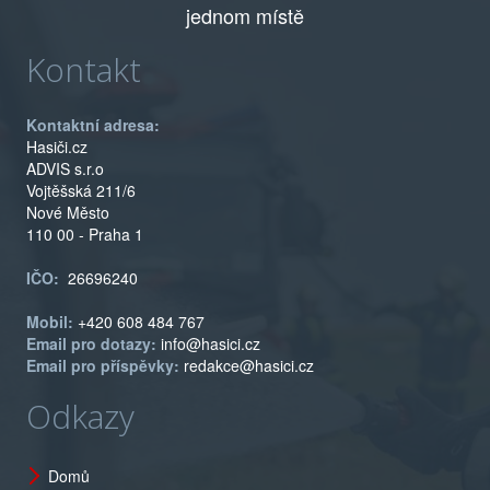
jednom místě
Kontakt
Kontaktní adresa:
Hasiči.cz
ADVIS s.r.o
Vojtěšská 211/6
Nové Město
110 00 - Praha 1
IČO:
26696240
Mobil:
+420 608 484 767
Email pro dotazy:
info@hasici.cz
Email pro příspěvky:
redakce@hasici.cz
Odkazy
Domů