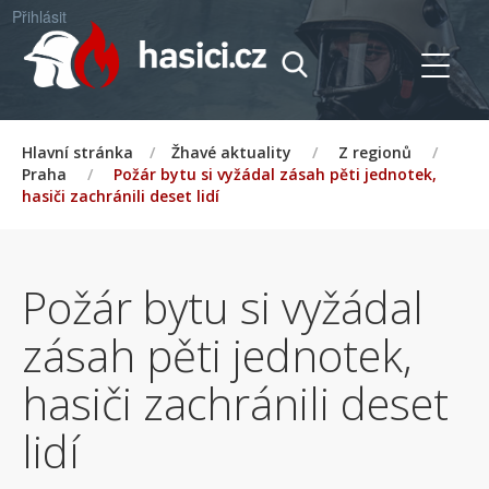
Přihlásit
Hlavní stránka
/
Žhavé aktuality
/
Z regionů
/
Praha
/
Požár bytu si vyžádal zásah pěti jednotek,
hasiči zachránili deset lidí
Požár bytu si vyžádal
zásah pěti jednotek,
hasiči zachránili deset
lidí