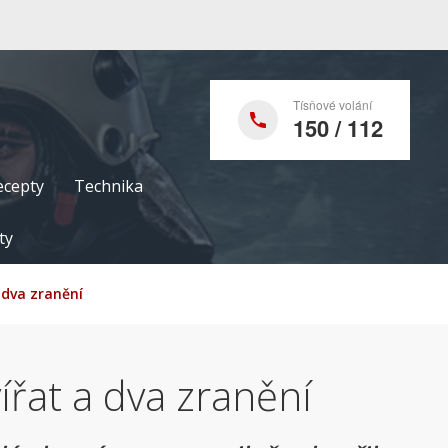
Tísňové volání
150 / 112
ecepty
Technika
ty
a dva zranění
ířat a dva zranění