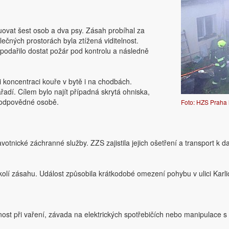
uovat šest osob a dva psy. Zásah probíhal za
čných prostorách byla ztížená viditelnost.
podařilo dostat požár pod kontrolu a následně
li koncentraci kouře v bytě i na chodbách.
dí. Cílem bylo najít případná skrytá ohniska,
n odpovědné osobě.
Foto: HZS Praha 
otnické záchranné služby. ZZS zajistila jejich ošetření a transport k d
olí zásahu. Událost způsobila krátkodobé omezení pohybu v ulici Karlic
rnost při vaření, závada na elektrických spotřebičích nebo manipulac