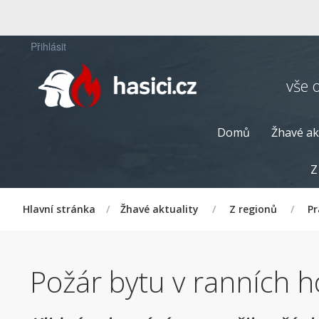
Přihlásit
vše 
Domů
Žhavé ak
Z
Hlavní stránka
/
Žhavé aktuality
/
Z regionů
/
P
Požár bytu v ranních ho