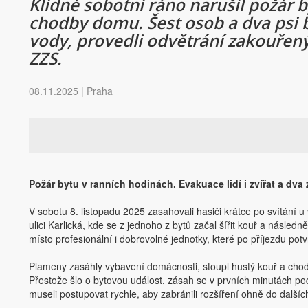
Klidné sobotní ráno narušil požár b
chodby domu. Šest osob a dva psi b
vody, provedli odvětrání zakouřený
ZZS.
08.11.2025 | Praha
Požár bytu v ranních hodinách. Evakuace lidí i zvířat a dva 
V sobotu 8. listopadu 2025 zasahovali hasiči krátce po svítání 
ulici Karlická, kde se z jednoho z bytů začal šířit kouř a násled
místo profesionální i dobrovolné jednotky, které po příjezdu potv
Plameny zasáhly vybavení domácnosti, stoupl hustý kouř a chod
Přestože šlo o bytovou událost, zásah se v prvních minutách p
museli postupovat rychle, aby zabránili rozšíření ohně do dalších