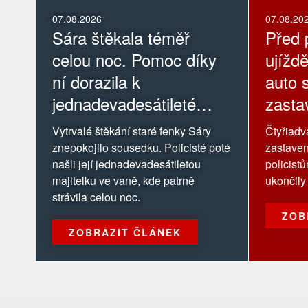
07.08.2026
07.08.20
Sára štěkala téměř
Před p
celou noc. Pomoc díky
ujíždě
ní dorazila k
auto s
jednadevadesátileté
zastav
majitelce
Vytrvalé štěkání staré fenky Sáry
Čtyřiadva
znepokojilo sousedku. Policisté poté
zastaven
našli její jednadevadesátiletou
policist
majitelku ve vaně, kde patrně
ukončily 
strávila celou noc.
ZOB
ZOBRAZIT ČLÁNEK