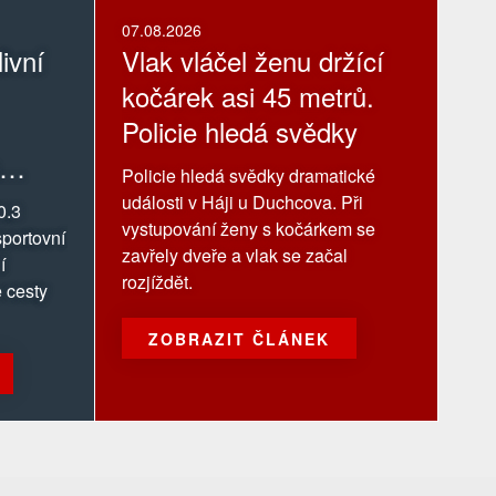
07.08.2026
ivní
Vlak vláčel ženu držící
kočárek asi 45 metrů.
Policie hledá svědky
Policie hledá svědky dramatické
události v Háji u Duchcova. Při
0.3
vystupování ženy s kočárkem se
portovní
zavřely dveře a vlak se začal
í
rozjíždět.
 cesty
ZOBRAZIT ČLÁNEK