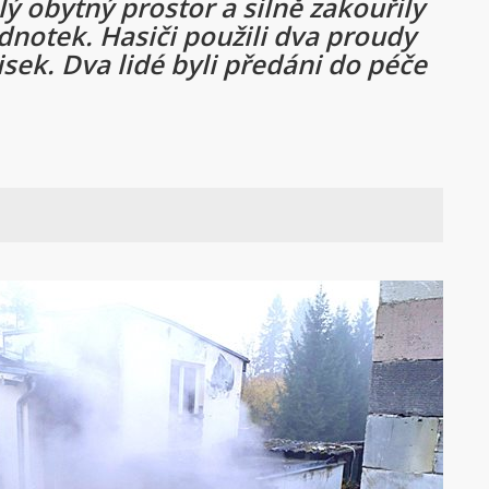
lý obytný prostor a silně zakouřily
dnotek. Hasiči použili dva proudy
sek. Dva lidé byli předáni do péče