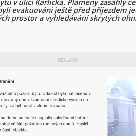
ytu v ulici Karlická. Plameny zasáhly ce
yli evakuováni ještě před příjezdem je
ch prostor a vyhledávání skrytých ohni
REKLAMA
zranění
u vážného požáru bytu. Událost byla nahlášena v
ně otevřený oheň. Operační středisko vyslalo na
rdily, že byt hořel v plném rozsahu.
ba domu se rychle naplnila zplodinami hoření.
odobal větším požárům rodinných domů. Hasiči
 částí objektu.