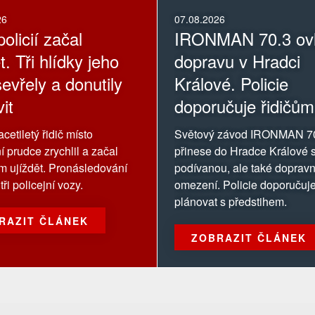
26
07.08.2026
olicií začal
IRONMAN 70.3 ovl
t. Tři hlídky jeho
dopravu v Hradci
evřely a donutily
Králové. Policie
it
doporučuje řidičům
oblasti závodu se
cetiletý řidič místo
Světový závod IRONMAN 7
vyhnout
í prudce zrychlil a začal
přinese do Hradce Králové s
ům ujíždět. Pronásledování
podívanou, ale také dopravn
tři policejní vozy.
omezení. Policie doporučuje
plánovat s předstihem.
RAZIT ČLÁNEK
ZOBRAZIT ČLÁNEK