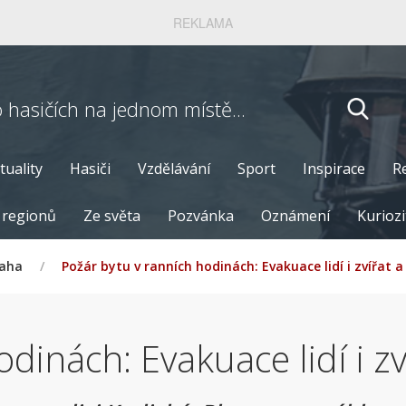
REKLAMA
o hasičích
na jednom místě...
tuality
Hasiči
Vzdělávání
Sport
Inspirace
R
 regionů
Ze světa
Pozvánka
Oznámení
Kuriozi
raha
/
Požár bytu v ranních hodinách: Evakuace lidí i zvířat 
dinách: Evakuace lidí i zv