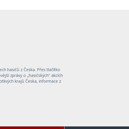
ech hasičů z Česka. Přes tlačítko
ější zprávy o „hasičských“ akcích
otlivých krajů Česka, informace z