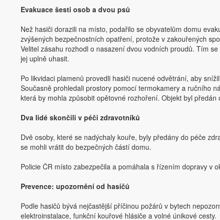
Evakuace šesti osob a dvou psů
Než hasiči dorazili na místo, podařilo se obyvatelům domu evak
zvýšených bezpečnostních opatření, protože v zakouřených spole
Velitel zásahu rozhodl o nasazení dvou vodních proudů. Tím se 
jej uplně uhasit.
Po likvidaci plamenů provedli hasiči nucené odvětrání, aby sníži
Současně prohledali prostory pomocí termokamery a ručního nářa
která by mohla způsobit opětovné rozhoření. Objekt byl předá
Dva lidé skončili v péči zdravotníků
Dvě osoby, které se nadýchaly kouře, byly předány do péče zdrav
se mohli vrátit do bezpečných částí domu.
Policie ČR místo zabezpečila a pomáhala s řízením dopravy v ok
Prevence: upozornění od hasičů
Podle hasičů bývá nejčastější příčinou požárů v bytech nepozo
elektroinstalace, funkční kouřové hlásiče a volné únikové cesty.