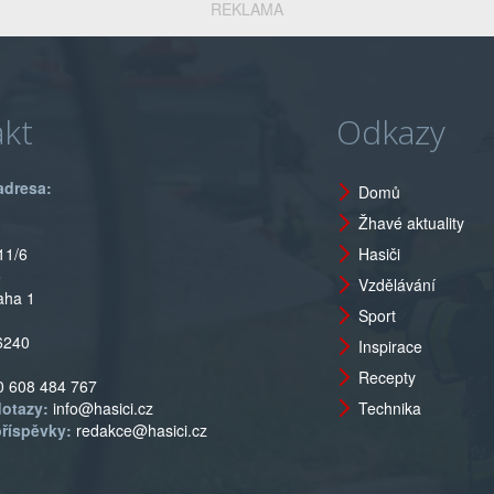
REKLAMA
kt
Odkazy
adresa:
Domů
Žhavé aktuality
11/6
Hasiči
o
Vzdělávání
aha 1
Sport
6240
Inspirace
Recepty
0 608 484 767
dotazy:
info@hasici.cz
Technika
příspěvky:
redakce@hasici.cz