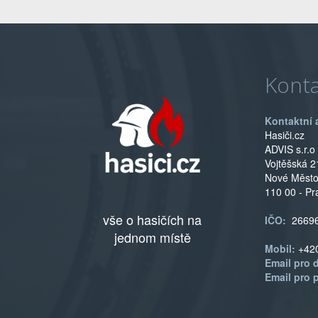
Konta
Kontaktní 
Hasiči.cz
ADVIS s.r.o
Vojtěšská 2
Nové Měst
110 00 - Pr
vše o hasičích na
IČO:
2669
jednom místě
Mobil:
+42
Email pro 
Email pro 