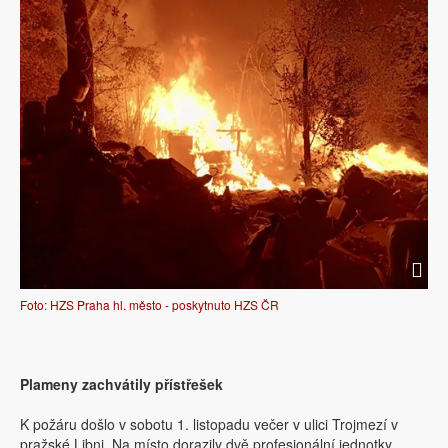
Foto: HZS Praha hl. město - poskytnuto HZS ČR
Plameny zachvátily přístřešek
K požáru došlo v sobotu 1. listopadu večer v ulici Trojmezí v
pražské Libni. Na místo dorazily dvě profesionální jednotky