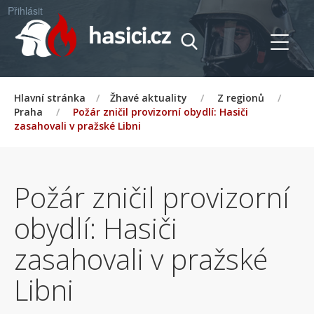
Přihlásit
Hlavní stránka
/
Žhavé aktuality
/
Z regionů
/
Praha
/
Požár zničil provizorní obydlí: Hasiči
zasahovali v pražské Libni
Požár zničil provizorní
obydlí: Hasiči
zasahovali v pražské
Libni