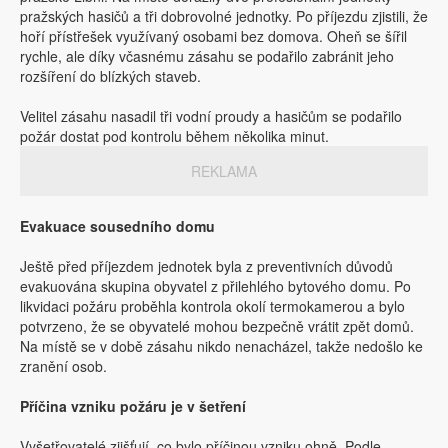
pražských hasičů a tři dobrovolné jednotky. Po příjezdu zjistili, že
hoří přístřešek využívaný osobami bez domova. Oheň se šířil
rychle, ale díky včasnému zásahu se podařilo zabránit jeho
rozšíření do blízkých staveb.
Velitel zásahu nasadil tři vodní proudy a hasičům se podařilo
požár dostat pod kontrolu během několika minut.
REKLAMA
Evakuace sousedního domu
Ještě před příjezdem jednotek byla z preventivních důvodů
evakuována skupina obyvatel z přilehlého bytového domu. Po
likvidaci požáru proběhla kontrola okolí termokamerou a bylo
potvrzeno, že se obyvatelé mohou bezpečně vrátit zpět domů.
Na místě se v době zásahu nikdo nenacházel, takže nedošlo ke
zranění osob.
Příčina vzniku požáru je v šetření
Vyšetřovatelé zjišťují, co bylo příčinou vzniku ohně. Podle