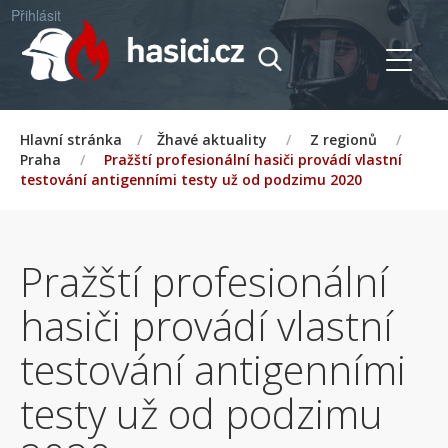
Přihlásit
Hlavní stránka
/
Žhavé aktuality
/
Z regionů
/
Praha
/
Pražští profesionální hasiči provádí vlastní
testování antigenními testy už od podzimu 2020
Pražští profesionální
hasiči provádí vlastní
testování antigenními
testy už od podzimu