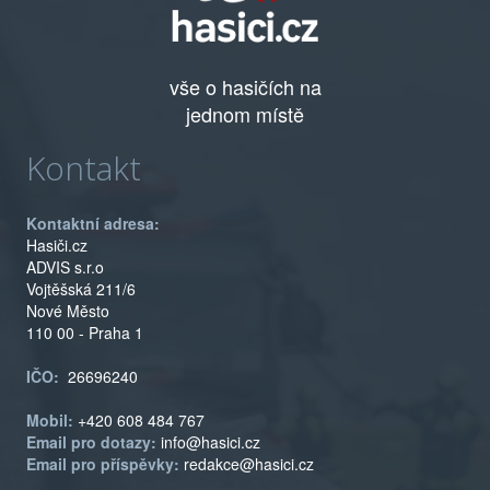
vše o hasičích na
jednom místě
Kontakt
Kontaktní adresa:
Hasiči.cz
ADVIS s.r.o
Vojtěšská 211/6
Nové Město
110 00 - Praha 1
IČO:
26696240
Mobil:
+420 608 484 767
Email pro dotazy:
info@hasici.cz
Email pro příspěvky:
redakce@hasici.cz