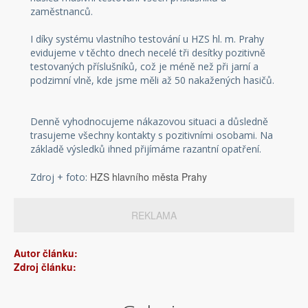
zaměstnanců.
I díky systému vlastního testování u HZS hl. m. Prahy
evidujeme v těchto dnech necelé tři desítky pozitivně
testovaných příslušníků, což je méně než při jarní a
podzimní vlně, kde jsme měli až 50 nakažených hasičů.
Denně vyhodnocujeme nákazovou situaci a důsledně
trasujeme všechny kontakty s pozitivními osobami. Na
základě výsledků ihned přijímáme razantní opatření.
HZS hlavního města Prahy
Zdroj + foto:
REKLAMA
Autor článku:
Zdroj článku: