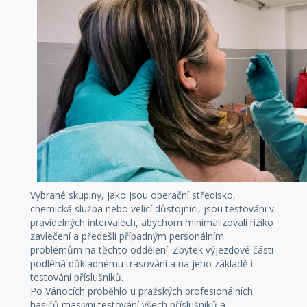
Vybrané skupiny, jako jsou operační středisko,
chemická služba nebo velící důstojníci, jsou testováni v
pravidelných intervalech, abychom minimalizovali riziko
zavlečení a předešli případným personálním
problémům na těchto oddělení. Zbytek výjezdové části
podléhá důkladnému trasování a na jeho základě i
testování příslušníků.
Po Vánocích proběhlo u pražských profesionálních
hasičů masivní testování všech příslušníků a