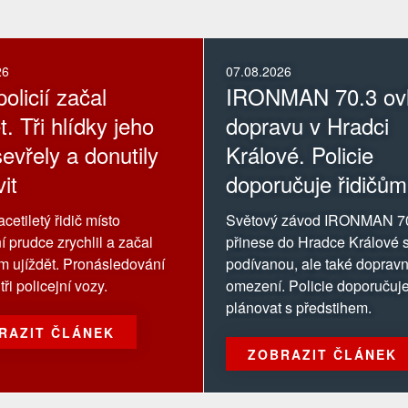
26
07.08.2026
olicií začal
IRONMAN 70.3 ovl
t. Tři hlídky jeho
dopravu v Hradci
evřely a donutily
Králové. Policie
it
doporučuje řidičům
oblasti závodu se
cetiletý řidič místo
Světový závod IRONMAN 7
vyhnout
í prudce zrychlil a začal
přinese do Hradce Králové s
ům ujíždět. Pronásledování
podívanou, ale také dopravn
tři policejní vozy.
omezení. Policie doporučuje
plánovat s předstihem.
RAZIT ČLÁNEK
ZOBRAZIT ČLÁNEK