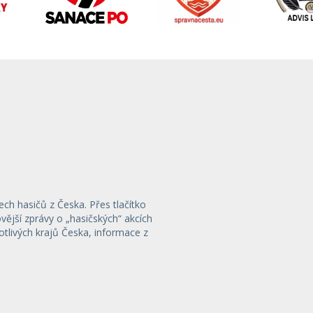
ech hasičů z Česka. Přes tlačítko
ější zprávy o „hasičských“ akcích
otlivých krajů Česka, informace z