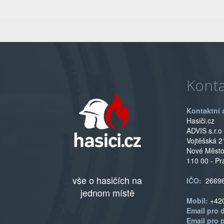
Konta
Kontaktní 
Hasiči.cz
ADVIS s.r.o
Vojtěšská 2
Nové Měst
110 00 - Pr
vše o hasičích na
IČO:
2669
jednom místě
Mobil:
+42
Email pro 
Email pro 