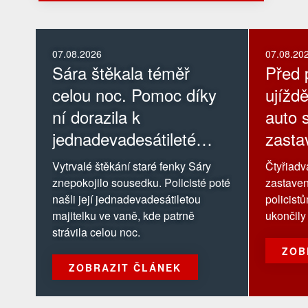
07.08.2026
07.08.20
Sára štěkala téměř
Před p
celou noc. Pomoc díky
ujíždě
ní dorazila k
auto s
jednadevadesátileté
zastav
majitelce
Vytrvalé štěkání staré fenky Sáry
Čtyřiadva
znepokojilo sousedku. Policisté poté
zastaven
našli její jednadevadesátiletou
policist
majitelku ve vaně, kde patrně
ukončily 
strávila celou noc.
ZOB
ZOBRAZIT ČLÁNEK