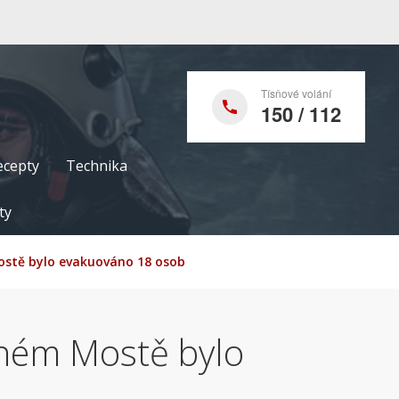
Tísňové volání
150 / 112
ecepty
Technika
ty
ostě bylo evakuováno 18 osob
rném Mostě bylo