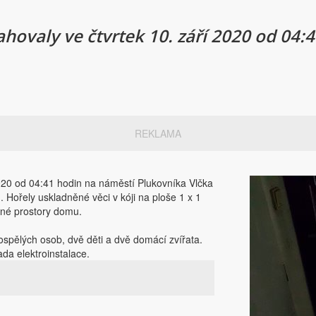
hovaly ve čtvrtek 10. září 2020 od 04:
REKLAMA
2020 od 04:41 hodin na náměstí Plukovníka Vlčka
 Hořely uskladněné věci v kóji na ploše 1 x 1
ečné prostory domu.
spělých osob, dvě děti a dvě domácí zvířata.
da elektroinstalace.