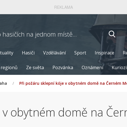
REKLAMA
o hasičích
na jednom místě...
tuality
Hasiči
Vzdělávání
Sport
Inspirace
R
 regionů
Ze světa
Pozvánka
Oznámení
Kuriozi
raha
/
Při požáru sklepní kóje v obytném domě na Černém M
je v obytném domě na Če