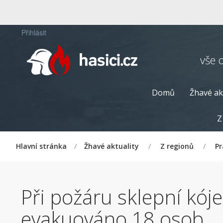
Přihlásit
vše 
Domů
Žhavé ak
Z
Hlavní stránka
/
Žhavé aktuality
/
Z regionů
/
P
Při požáru sklepní kó
evakuováno 18 osob