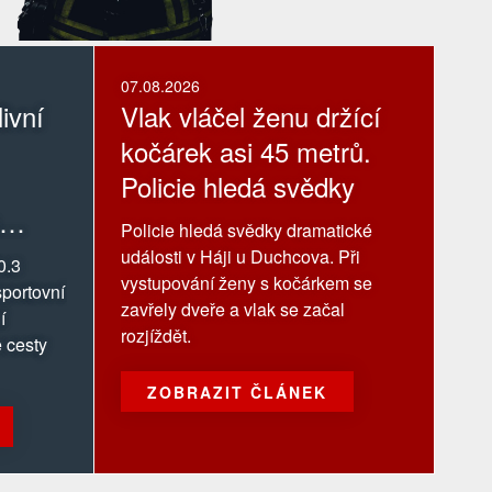
07.08.2026
ivní
Vlak vláčel ženu držící
kočárek asi 45 metrů.
Policie hledá svědky
Policie hledá svědky dramatické
události v Háji u Duchcova. Při
0.3
vystupování ženy s kočárkem se
portovní
zavřely dveře a vlak se začal
í
rozjíždět.
 cesty
ZOBRAZIT ČLÁNEK