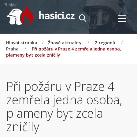
Přihlásit
Hlavní stránka
/
Žhavé aktuality
/
Z regionů
/
Praha
/
Při požáru v Praze 4 zemřela jedna osoba,
plameny byt zcela zničily
Při požáru v Praze 4
zemřela jedna osoba,
plameny byt zcela
zničily