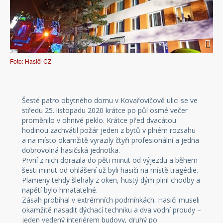
Foto: Hasiči CZ
Šesté patro obytného domu v Kovařovičově ulici se ve
středu 25. listopadu 2020 krátce po půl osmé večer
proměnilo v ohnivé peklo. Krátce před dvacátou
hodinou zachvátil požár jeden z bytů v plném rozsahu
a na místo okamžitě vyrazily čtyři profesionální a jedna
dobrovolná hasičská jednotka.
První z nich dorazila do pěti minut od výjezdu a během
šesti minut od ohlášení už byli hasiči na místě tragédie.
Plameny tehdy šlehaly z oken, hustý dým plnil chodby a
napětí bylo hmatatelné.
Zásah probíhal v extrémních podmínkách. Hasiči museli
okamžitě nasadit dýchací techniku a dva vodní proudy –
jeden vedený interiérem budovy, druhý po