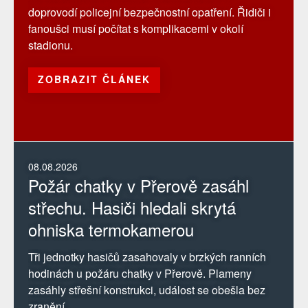
doprovodí policejní bezpečnostní opatření. Řidiči i
fanoušci musí počítat s komplikacemi v okolí
stadionu.
ZOBRAZIT ČLÁNEK
08.08.2026
Požár chatky v Přerově zasáhl
střechu. Hasiči hledali skrytá
ohniska termokamerou
Tři jednotky hasičů zasahovaly v brzkých ranních
hodinách u požáru chatky v Přerově. Plameny
zasáhly střešní konstrukci, událost se obešla bez
zranění.