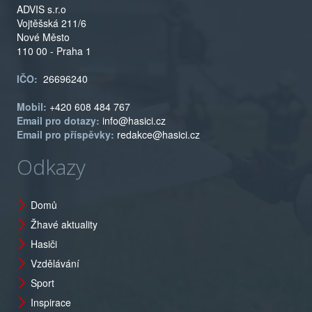
ADVIS s.r.o
Vojtěšská 211/6
Nové Město
110 00 - Praha 1
IČO:
26696240
Mobil:
+420 608 484 767
Email pro dotazy:
info@hasici.cz
Email pro příspěvky:
redakce@hasici.cz
Odkazy
Domů
Žhavé aktuality
Hasiči
Vzdělávání
Sport
Inspirace