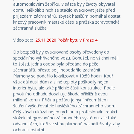
automobilovém žebříku. V sázce byly životy obyvatel
domu. Několik z nich se stačilo evakuovat ještě před
příjezdem záchranářů, zbytek hasičům pomáhal dostat
krizový pracovník městské části a pražská zdravotnická
záchranná služba.
Video zde:
25.11.2020 Požár bytu v Praze 4
Do bezpečí byly evakuované osoby převedeny do
speciálního vyhřívaného vozu. Bohužel, ne všichni měli
to štěstí. Jedna osoba byla předána do péče
záchranářů, přesto se ji nepodařilo zachránit.
Plameny se podařilo lokalizovat v 19:59 hodin. Kouř
však dál dusil dům a silné teploty poškodily nejen
interiér bytu, ale také přilehlé části konstrukce. Podle
prvotního odhadu dosahuje škoda přibližně dvou
milionů korun. Příčina požáru je nyní předmětem
šetření vyšetřovatele hasičského záchranného sboru.
Celý zásah ukázal nejen rychlou a profesionální reakci
složek integrovaného záchranného systému, ale také
odvahu těch, kteří ve stínu plamenů nasadili životy, aby
ochránili ostatní.