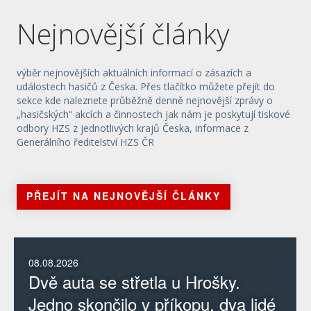
Nejnovější články
výběr nejnovějších aktuálních informací o zásazích a
událostech hasičů z Česka. Přes tlačítko můžete přejít do
sekce kde naleznete průběžně denně nejnovější zprávy o
„hasičských“ akcích a činnostech jak nám je poskytují tiskové
odbory HZS z jednotlivých krajů Česka, informace z
Generálního ředitelství HZS ČR
PŘEJÍT NA NEJNOVĚJŠÍ ČLÁNKY
08.08.2026
Dvě auta se střetla u Hrošky.
Jedno skončilo v příkopu, dva lidé