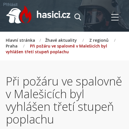
Přihlásit
Hlavní stránka
/
Žhavé aktuality
/
Z regionů
/
Praha
/
Při požáru ve spalovně v Malešicích byl
vyhlášen třetí stupeň poplachu
Při požáru ve spalovně
v Malešicích byl
vyhlášen třetí stupeň
poplachu