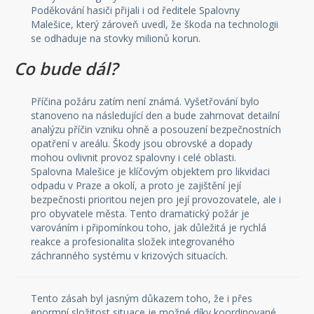
Poděkování hasiči přijali i od ředitele Spalovny
Malešice, který zároveň uvedl, že škoda na technologii
se odhaduje na stovky milionů korun.
Co bude dál?
Příčina požáru zatím není známá. Vyšetřování bylo
stanoveno na následující den a bude zahrnovat detailní
analýzu příčin vzniku ohně a posouzení bezpečnostních
opatření v areálu. Škody jsou obrovské a dopady
mohou ovlivnit provoz spalovny i celé oblasti.
Spalovna Malešice je klíčovým objektem pro likvidaci
odpadu v Praze a okolí, a proto je zajištění její
bezpečnosti prioritou nejen pro její provozovatele, ale i
pro obyvatele města. Tento dramatický požár je
varováním i připomínkou toho, jak důležitá je rychlá
reakce a profesionalita složek integrovaného
záchranného systému v krizových situacích.
Tento zásah byl jasným důkazem toho, že i přes
enormní složitost situace je možné díky koordinované