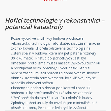
Hořící technologie v rekonstrukci –
potenciál katastrofy
Požár vypukl ve chvíli, kdy budova procházela
rekonstrukcí technologií. Tato skutečnost zásah značně
zkomplikovala. „Hořela odstavená technologie na
čištění spalin v budově, která má pět pater a rozměry
30 x 40 metrů. Přístup do jednotlivých částí byl
omezený, proto jsme museli nasadit výškovou techniku
a postupovat velmi opatrně,“ uvedli hasiči, kteří si
během zásahu museli poradit i s dohašováním skrytých
ohnisek. Kontrola termokamerou byla klíčová, aby se
předešlo obnovení požáru.
Plameny se podařilo dostat pod kontrolu před 17.
hodinou. Díky profesionálnímu zásahu se zabránilo
šíření ohně do dalších částí areálu i okolních budov.
Zplodiny hoření unikaly do ovzduší jen minimálně, což
přispělo k tomu, že situace byla rychle zvládnuta.