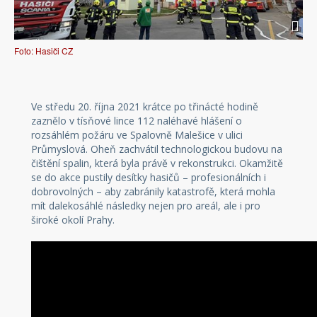
Foto: Hasiči CZ
Ve středu 20. října 2021 krátce po třinácté hodině
zaznělo v tísňové lince 112 naléhavé hlášení o
rozsáhlém požáru ve Spalovně Malešice v ulici
Průmyslová. Oheň zachvátil technologickou budovu na
čištění spalin, která byla právě v rekonstrukci. Okamžitě
se do akce pustily desítky hasičů – profesionálních i
dobrovolných – aby zabránily katastrofě, která mohla
mít dalekosáhlé následky nejen pro areál, ale i pro
široké okolí Prahy.