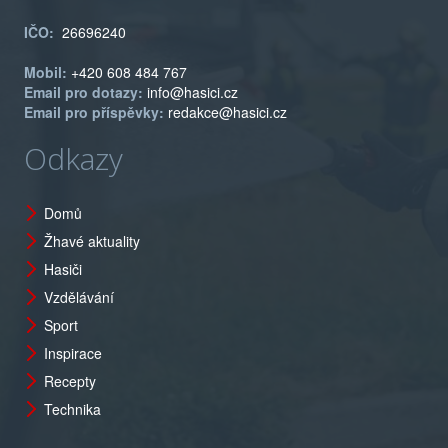
IČO:
26696240
Mobil:
+420 608 484 767
Email pro dotazy:
info@hasici.cz
Email pro příspěvky:
redakce@hasici.cz
Odkazy
Domů
Žhavé aktuality
Hasiči
Vzdělávání
Sport
Inspirace
Recepty
Technika