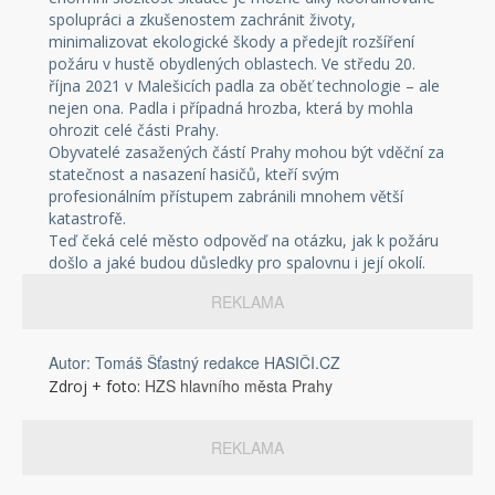
spolupráci a zkušenostem zachránit životy,
minimalizovat ekologické škody a předejít rozšíření
požáru v hustě obydlených oblastech. Ve středu 20.
října 2021 v Malešicích padla za oběť technologie – ale
nejen ona. Padla i případná hrozba, která by mohla
ohrozit celé části Prahy.
Obyvatelé zasažených částí Prahy mohou být vděční za
statečnost a nasazení hasičů, kteří svým
profesionálním přístupem zabránili mnohem větší
katastrofě.
Teď čeká celé město odpověď na otázku, jak k požáru
došlo a jaké budou důsledky pro spalovnu i její okolí.
REKLAMA
Autor: Tomáš Šťastný redakce HASIČI.CZ
HZS hlavního města Prahy
Zdroj + foto:
REKLAMA