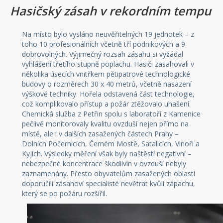
Hasičský zásah v rekordním tempu
Na místo bylo vysláno neuvěřitelných 19 jednotek – z
toho 10 profesionálních včetně tří podnikových a 9
dobrovolných. Výjimečný rozsah zásahu si vyžádal
vyhlášení třetího stupně poplachu. Hasiči zasahovali v
několika úsecích vnitřkem pětipatrové technologické
budovy o rozměrech 30 x 40 metrů, včetně nasazení
výškové techniky. Hořela odstavená část technologie,
což komplikovalo přístup a požár ztěžovalo uhašení.
Chemická služba z Petřin spolu s laboratoří z Kamenice
pečlivě monitorovaly kvalitu ovzduší nejen přímo na
místě, ale i v dalších zasažených částech Prahy –
Dolních Počernicích, Černém Mostě, Satalicích, Vinoři a
Kyjích. Výsledky měření však byly naštěstí negativní –
nebezpečné koncentrace škodlivin v ovzduší nebyly
zaznamenány. Přesto obyvatelům zasažených oblastí
doporučili zásahoví specialisté nevětrat kvůli zápachu,
který se po požáru rozšířil.