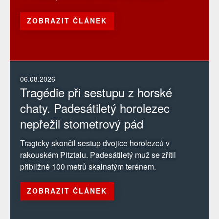
ZOBRAZIT ČLÁNEK
06.08.2026
Tragédie při sestupu z horské
chaty. Padesátiletý horolezec
nepřežil stometrový pád
Tragicky skončil sestup dvojice horolezců v
rakouském Pitztalu. Padesátiletý muž se zřítil
přibližně 100 metrů skalnatým terénem.
ZOBRAZIT ČLÁNEK