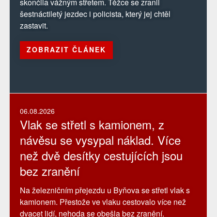
skončila vážným střetem. Těžce se zranil
šestnáctiletý jezdec i policista, který jej chtěl
zastavit.
ZOBRAZIT ČLÁNEK
06.08.2026
Vlak se střetl s kamionem, z
návěsu se vysypal náklad. Více
než dvě desítky cestujících jsou
bez zranění
Na železničním přejezdu u Byňova se střetl vlak s
kamionem. Přestože ve vlaku cestovalo více než
dvacet lidí, nehoda se obešla bez zranění.