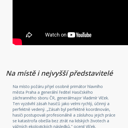
Na místě i nejvyšší představitelé
Na místo požáru přijel osobně primátor hlavního
města Praha a generální ředitel Hasičského
záchranného sboru ČR, generálmajor Vladimír Vlček.
Ten vyzdvihl zásah hasičů jako velmi rychlý, účinný a
perfektně vedený. „Zásah byl perfektně koordinován,
hasiči postupovali profesionálně a zásluhou jejich práce
se katastrofa obešla bez ztrát na lidských životech a
vážných ekologických následků,“ ocenil Vlček.