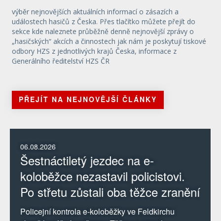
výběr nejnovějších aktuálních informací o zásazích a
událostech hasičů z Česka. Přes tlačítko můžete přejít do
sekce kde naleznete průběžně denně nejnovější zprávy o
„hasičských“ akcích a činnostech jak nám je poskytují tiskové
odbory HZS z jednotlivých krajů Česka, informace z
Generálního ředitelství HZS ČR
PŘEJÍT NA NEJNOVĚJŠÍ ČLÁNKY
06.08.2026
Šestnáctiletý jezdec na e-
koloběžce nezastavil policistovi.
Po střetu zůstali oba těžce zranění
Policejní kontrola e-koloběžky ve Feldkirchu