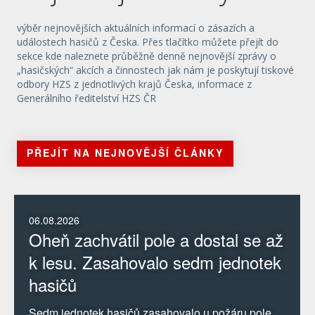
výběr nejnovějších aktuálních informací o zásazích a
událostech hasičů z Česka. Přes tlačítko můžete přejít do
sekce kde naleznete průběžně denně nejnovější zprávy o
„hasičských“ akcích a činnostech jak nám je poskytují tiskové
odbory HZS z jednotlivých krajů Česka, informace z
Generálního ředitelství HZS ČR
PŘEJÍT NA NEJNOVĚJŠÍ ČLÁNKY
06.08.2026
Oheň zachvátil pole a dostal se až
k lesu. Zasahovalo sedm jednotek
hasičů
Sedm jednotek hasičů zasahovalo u požáru pole