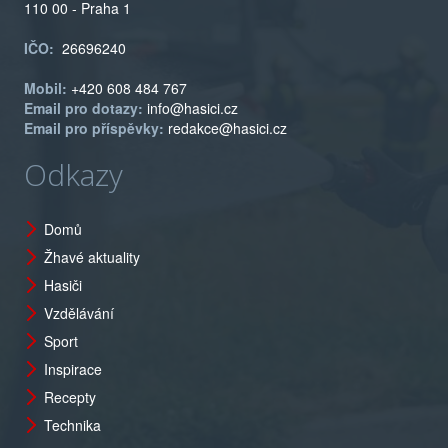
110 00 - Praha 1
IČO:
26696240
Mobil:
+420 608 484 767
Email pro dotazy:
info@hasici.cz
Email pro příspěvky:
redakce@hasici.cz
Odkazy
Domů
Žhavé aktuality
Hasiči
Vzdělávání
Sport
Inspirace
Recepty
Technika