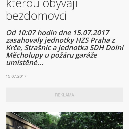
kterou obývají
bezdomovci
Od 10:07 hodin dne 15.07.2017
zasahovaly jednotky HZS Praha z
Krče, Strašnic a jednotka SDH Dolní
Měcholupy u požáru garáže
umístěné...
15.07.2017
REKLAMA