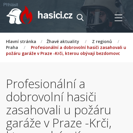
Přihlásit
Hlavní stránka
/
Žhavé aktuality
/
Z regionů
/
Praha
/
Profesionální a dobrovolní hasiči zasahovali u
požáru garáže v Praze -Krči, kterou obývají bezdomovc
Profesionální a
dobrovolní hasiči
zasahovali u požáru
garáže v Praze -Krči,