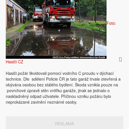
Foto:
Hasiči CZ
Hasiči požár likvidovali pomocí vodního C proudu v dýchací
technice. Dle sdělení Policie ČR je tato garáž trvale otevřená a
obývána osobou bez stálého bydlení. Škoda vznikla pouze na​
povrchové úpravě stěn vnitřku garáže, jinak se jednalo o
naskladněný​ odpad uživatele. Příčinou vzniku požáru bylo
neprokázané zavinění neznámé osoby.
REKLAMA