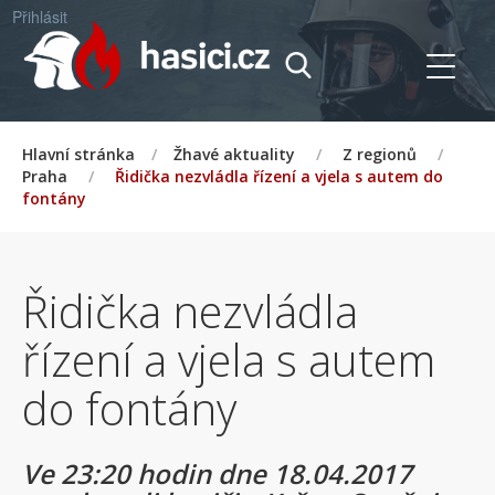
Přihlásit
Hlavní stránka
/
Žhavé aktuality
/
Z regionů
/
Praha
/
Řidička nezvládla řízení a vjela s autem do
fontány
Řidička nezvládla
řízení a vjela s autem
do fontány
Ve 23:20 hodin dne 18.04.2017