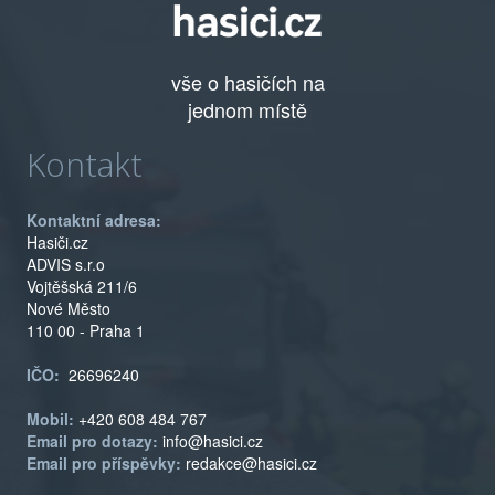
vše o hasičích na
jednom místě
Kontakt
Kontaktní adresa:
Hasiči.cz
ADVIS s.r.o
Vojtěšská 211/6
Nové Město
110 00 - Praha 1
IČO:
26696240
Mobil:
+420 608 484 767
Email pro dotazy:
info@hasici.cz
Email pro příspěvky:
redakce@hasici.cz