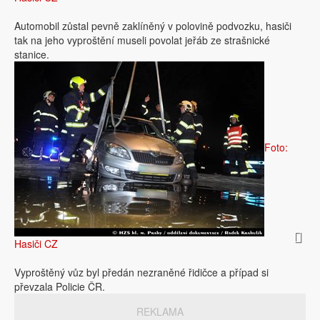
Automobil zůstal pevně zaklíněný v polovině podvozku, hasiči
tak na jeho vyproštění museli povolat jeřáb ze strašnické
stanice.
Foto:
Hasiči CZ
Vyproštěný vůz byl předán nezraněné řidičce a případ si
převzala Policie ČR.
REKLAMA