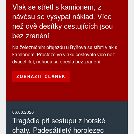
Vlak se střetl s kamionem, z
návěsu se vysypal náklad. Více
než dvě desítky cestujících jsou
bez zranění
Na železničním přejezdu u Byňova se střetl vlak s
kamionem. Přestože ve vlaku cestovalo více než
dvacet lidí, nehoda se obešla bez zranění.
ZOBRAZIT ČLÁNEK
06.08.2026
Tragédie při sestupu z horské
chaty. Padesátiletý horolezec