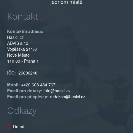
jednom místě
Kontakt
Kontaktní adresa:
Hasiči.cz
ADVIS s.r.o
Vojtěšská 211/6
Nové Město
110 00 - Praha 1
IČO:
26696240
Mobil:
+420 608 484 767
Email pro dotazy:
info@hasici.cz
Email pro příspěvky:
redakce@hasici.cz
Odkazy
Domů