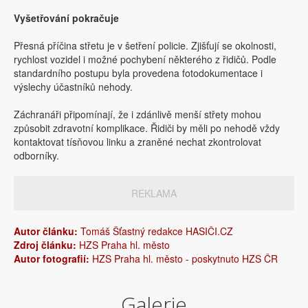
Vyšetřování pokračuje
Přesná příčina střetu je v šetření policie. Zjišťují se okolnosti,
rychlost vozidel i možné pochybení některého z řidičů. Podle
standardního postupu byla provedena fotodokumentace i
výslechy účastníků nehody.
Záchranáři připomínají, že i zdánlivě menší střety mohou
způsobit zdravotní komplikace. Řidiči by měli po nehodě vždy
kontaktovat tísňovou linku a zraněné nechat zkontrolovat
odborníky.
REKLAMA
Autor článku:
Tomáš Šťastný redakce HASIČI.CZ
Zdroj článku:
HZS Praha hl. město
Autor fotografií:
HZS Praha hl. město - poskytnuto HZS ČR
Galerie