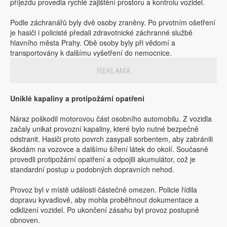
příjezdu provedla rychlé zajištění prostoru a kontrolu vozidel.
Podle záchranářů byly dvě osoby zraněny. Po prvotním ošetření
je hasiči i policisté předali zdravotnické záchranné službě
hlavního města Prahy. Obě osoby byly při vědomí a
transportovány k dalšímu vyšetření do nemocnice.
REKLAMA
Uniklé kapaliny a protipožární opatření
Náraz poškodil motorovou část osobního automobilu. Z vozidla
začaly unikat provozní kapaliny, které bylo nutné bezpečně
odstranit. Hasiči proto povrch zasypali sorbentem, aby zabránili
škodám na vozovce a dalšímu šíření látek do okolí. Současně
provedli protipožární opatření a odpojili akumulátor, což je
standardní postup u podobných dopravních nehod.
Provoz byl v místě události částečně omezen. Policie řídila
dopravu kyvadlově, aby mohla proběhnout dokumentace a
odklizení vozidel. Po ukončení zásahu byl provoz postupně
obnoven.