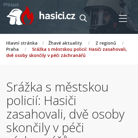
Přihlásit
Hlavní stránka
/
Žhavé aktuality
/
Z regionů
/
Praha
/
Srážka s městskou policií: Hasiči zasahovali,
dvě osoby skončily v péči záchranářů
Srážka s městskou
policií: Hasiči
zasahovali, dvě osoby
skončily v péči