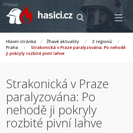
Přihlásit
Hlavní stránka
/
Žhavé aktuality
/
Z regionů
/
Praha
/
Strakonická v Praze paralyzována: Po nehodě
ji pokryly rozbité pivní lahve
Strakonická v Praze
paralyzována: Po
nehodě ji pokryly
rozbité pivní lahve