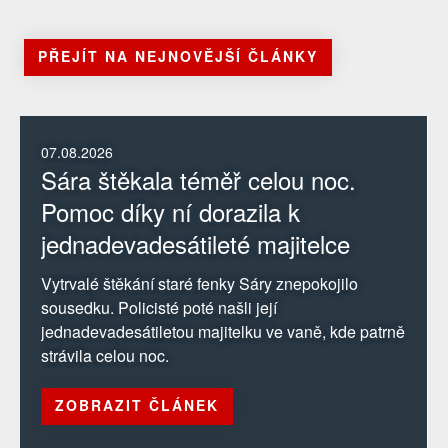
PŘEJÍT NA NEJNOVĚJŠÍ ČLÁNKY
07.08.2026
Sára štěkala téměř celou noc.
Pomoc díky ní dorazila k
jednadevadesátileté majitelce
Vytrvalé štěkání staré fenky Sáry znepokojilo
sousedku. Policisté poté našli její
jednadevadesátiletou majitelku ve vaně, kde patrně
strávila celou noc.
ZOBRAZIT ČLÁNEK