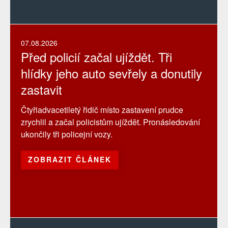
07.08.2026
Před policií začal ujíždět. Tři
hlídky jeho auto sevřely a donutily
zastavit
Čtyřiadvacetiletý řidič místo zastavení prudce
zrychlil a začal policistům ujíždět. Pronásledování
ukončily tři policejní vozy.
ZOBRAZIT ČLÁNEK