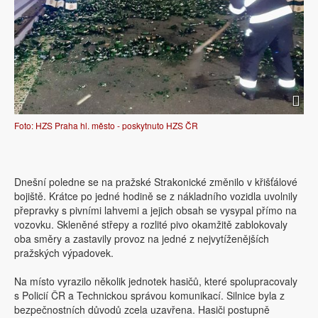
Foto: HZS Praha hl. město - poskytnuto HZS ČR
Dnešní poledne se na pražské Strakonické změnilo v křišťálové
bojiště. Krátce po jedné hodině se z nákladního vozidla uvolnily
přepravky s pivními lahvemi a jejich obsah se vysypal přímo na
vozovku. Skleněné střepy a rozlité pivo okamžitě zablokovaly
oba směry a zastavily provoz na jedné z nejvytíženějších
pražských výpadovek.
Na místo vyrazilo několik jednotek hasičů, které spolupracovaly
s Policií ČR a Technickou správou komunikací. Silnice byla z
bezpečnostních důvodů zcela uzavřena. Hasiči postupně