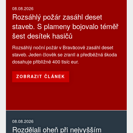
08.08.2026
Rozsáhlý požár zasáhl deset
staveb. S plameny bojovalo téměř
šest desítek hasičů
Rozsáhlý noční požár v Braväcově zasáhl deset
staveb. Jeden člověk se zranil a předběžná škoda
dosahuje přibližně 400 tisíc eur.
ZOBRAZIT ČLÁNEK
08.08.2026
Rozdělali oheň při nejvyšším