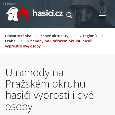
Přihlásit
Hlavní stránka
/
Žhavé aktuality
/
Z regionů
/
Praha
/
U nehody na Pražském okruhu hasiči
vyprostili dvě osoby
U nehody na
Pražském okruhu
hasiči vyprostili dvě
osoby