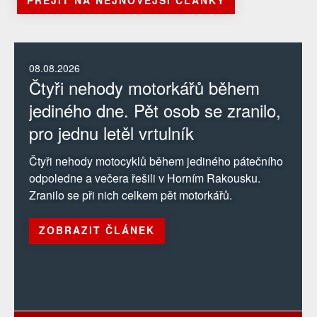
PŘEJÍT NA NEJNOVĚJŠÍ ČLÁNKY
08.08.2026
Čtyři nehody motorkářů během
jediného dne. Pět osob se zranilo,
pro jednu letěl vrtulník
Čtyři nehody motocyklů během jediného pátečního
odpoledne a večera řešili v Horním Rakousku.
Zranilo se při nich celkem pět motorkářů.
ZOBRAZIT ČLÁNEK