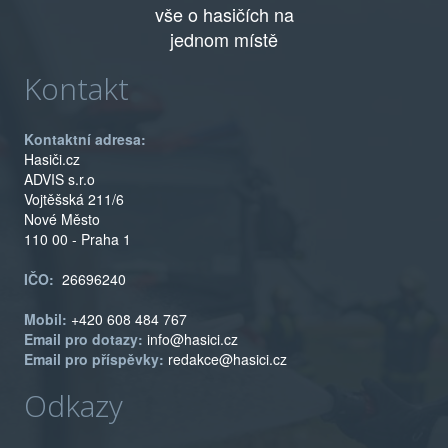
vše o hasičích na
jednom místě
Kontakt
Kontaktní adresa:
Hasiči.cz
ADVIS s.r.o
Vojtěšská 211/6
Nové Město
110 00 - Praha 1
IČO:
26696240
Mobil:
+420 608 484 767
Email pro dotazy:
info@hasici.cz
Email pro příspěvky:
redakce@hasici.cz
Odkazy