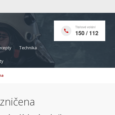
Tísňové volání
150 / 112
ecepty
Technika
ty
na
 zničena