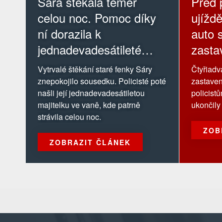
Sára štěkala téměř
Před p
celou noc. Pomoc díky
ujíždě
ní dorazila k
auto s
jednadevadesátileté
zastav
majitelce
Vytrvalé štěkání staré fenky Sáry
Čtyřiadva
znepokojilo sousedku. Policisté poté
zastaven
našli její jednadevadesátiletou
policist
majitelku ve vaně, kde patrně
ukončily 
strávila celou noc.
ZOB
ZOBRAZIT ČLÁNEK