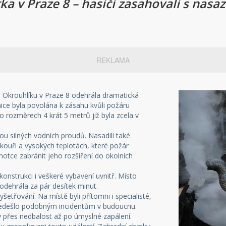
a v Praze 8 – hasiči zasahovali s nasa
REKLAMA
Na Okrouhlíku v Praze 8 odehrála dramatická
nice byla povolána k zásahu kvůli požáru
 o rozměrech 4 krát 5 metrů již byla zcela v
dvou silných vodních proudů. Nasadili také
kouři a vysokých teplotách, které požár
dnotce zabránit jeho rozšíření do okolních
konstrukci i veškeré vybavení uvnitř. Místo
odehrála za pár desítek minut.
etřování. Na místě byli přítomni i specialisté,
ředešlo podobným incidentům v budoucnu.
y přes nedbalost až po úmyslné zapálení.