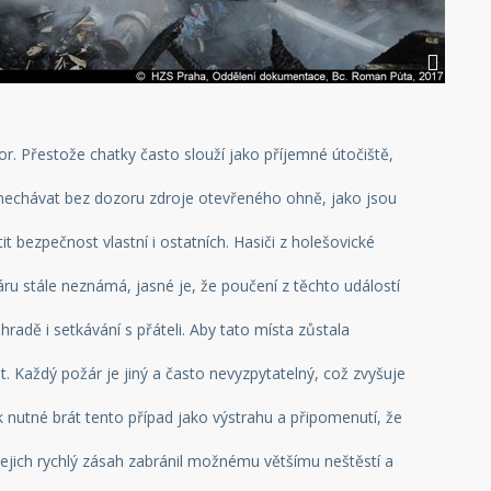
or. Přestože chatky často slouží jako příjemné útočiště,
 nenechávat bez dozoru zdroje otevřeného ohně, jako jsou
it bezpečnost vlastní i ostatních. Hasiči z holešovické
ru stále neznámá, jasné je, že poučení z těchto událostí
radě i setkávání s přáteli. Aby tato místa zůstala
. Každý požár je jiný a často nevyzpytatelný, což zvyšuje
k nutné brát tento případ jako výstrahu a připomenutí, že
. Jejich rychlý zásah zabránil možnému většímu neštěstí a