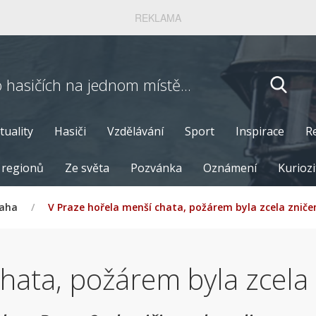
REKLAMA
o hasičích
na jednom místě...
tuality
Hasiči
Vzdělávání
Sport
Inspirace
R
 regionů
Ze světa
Pozvánka
Oznámení
Kuriozi
raha
/
V Praze hořela menší chata, požárem byla zcela zniče
hata, požárem byla zcela