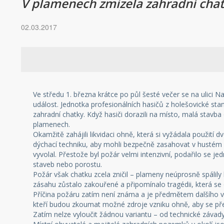
V plamenech zmizela zahradní chatk
02.03.2017
Ve středu 1. března krátce po půl šesté večer se na ulici 
událost. Jednotka profesionálních hasičů z holešovické sta
zahradní chatky. Když hasiči dorazili na místo, malá stavba
plamenech.
Okamžitě zahájili likvidaci ohně, která si vyžádala použití 
dýchací techniku, aby mohli bezpečně zasahovat v hustém 
vyvolal. Přestože byl požár velmi intenzivní, podařilo se je
staveb nebo porostu.
Požár však chatku zcela zničil – plameny neúprosně spálily 
zásahu zůstalo zakouřené a připomínalo tragédii, která se 
Příčina požáru zatím není známa a je předmětem dalšího vyš
kteří budou zkoumat možné zdroje vzniku ohně, aby se p
Zatím nelze vyloučit žádnou variantu – od technické závad