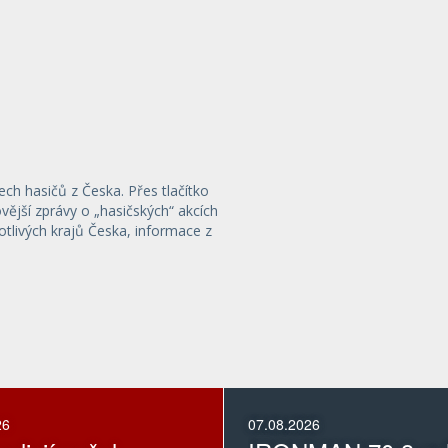
ech hasičů z Česka. Přes tlačítko
ější zprávy o „hasičských“ akcích
otlivých krajů Česka, informace z
26
07.08.2026