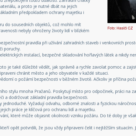
ou znepokojeni touto událostí. Zahradní chatky
teriálu, a proto je nutné dbát na jejich
 základním předpokladem ochrany majetku i
žáru do sousedních objektů, což mohlo mít
Foto: Hasiči CZ
avenosti nebyly ohroženy životy lidí v blízkém
ezpečnostní pravidla při užívání zahradních staveb i venkovních prost
i poruchy.
 elektrických instalací, bezpečné skladování hořlavých látek a nikdy
roto je také důležité vědět, jak správně a rychle zavolat pomoc a zajist
ipraveni chránit město a jeho obyvatele v každé situaci.
vědomí o požární bezpečnosti v běžném životě. Ačkoliv je příčina požá
ního stylu mnoha Pražanů. Poskytují místo pro odpočinek, práci na zah
či a dodržovat základní pravidla bezpečnosti.
y jednoduché. Vyžadují odvahu, odborné znalosti a fyzickou náročnost
jejich práce je klíčová pro ochranu lidí a majetku.
vání, které může objasnit okolnosti vzniku požáru. Do té doby je vša
teří opět potvrdili, že jsou vždy připraveni čelit i nejtěžším situacím