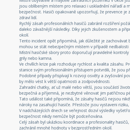
Místní obyvatelé a majitelé zahradních pozemků v okolí js
jsou oblíbeným místem pro relaxaci i uskladnění nářadí a ma
bezpečnost. Hasiči opakovaně upozorňují, že prevence je
zdraví lidí.
Rychlý zásah profesionálních hasičů zabránil rozšíření po
daleko závažnější následky. Díky jejich zkušenostem a připr
okolí.
Tento incident opět připomíná, jak důležité je zachovávat b
mohou se stát nebezpečným místem v případě nedbalosti č
Místní hasičské sbory proto doporučují pravidelné kontroly
grily nebo kamna.
Ve chvílích krize pak rozhoduje rychlost a kvalita zásahu. P
stanice svým profesionálním přístupem potvrdili, že jsou př
Podobné případy přispívají k rozvoji osvěty a zvyšování po
by mělo vést k větší opatrnosti a zodpovědnosti.
Zahradní chatky, ať už malé nebo větší, jsou součástí život
bezpečná a příjemná, je nezbytné věnovat jim patřičnou pé
Tato událost také připomíná, že zásahy hasičů nejsou nikd
nároky na zasahující hasiče. Přestože jsou vystaveni riziku, 
V nadcházejících dnech se veřejnost dozví výsledky vyšetřo
bezpečnost nikdy nemůže být podceňována.
Celý zásah byl ukázkou koordinace a profesionality hasičů, k
zachránil mnohé hodnoty v bezprostředním okolí.