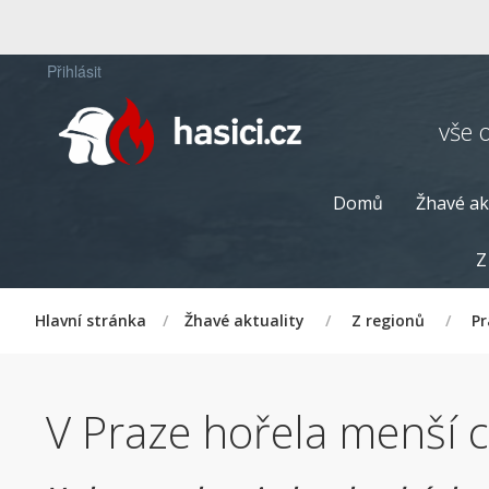
Přihlásit
vše 
Domů
Žhavé ak
Z
Hlavní stránka
/
Žhavé aktuality
/
Z regionů
/
P
V Praze hořela menší c