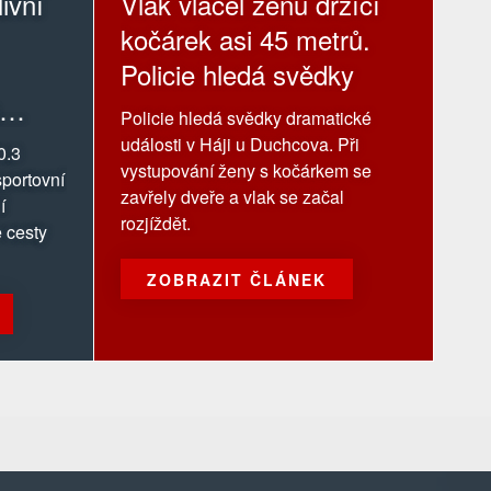
ivní
Vlak vláčel ženu držící
kočárek asi 45 metrů.
Policie hledá svědky
Policie hledá svědky dramatické
události v Háji u Duchcova. Při
0.3
vystupování ženy s kočárkem se
portovní
zavřely dveře a vlak se začal
í
rozjíždět.
 cesty
ZOBRAZIT ČLÁNEK