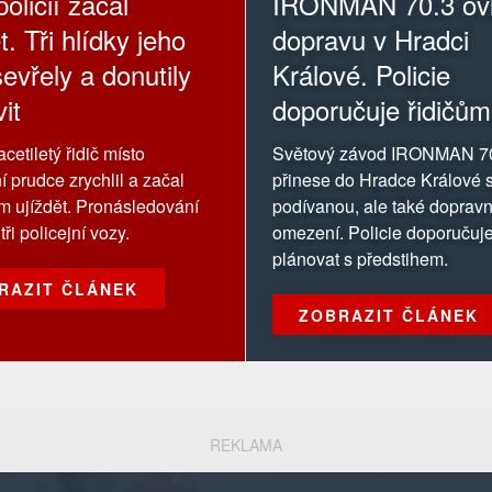
olicií začal
IRONMAN 70.3 ovl
t. Tři hlídky jeho
dopravu v Hradci
evřely a donutily
Králové. Policie
it
doporučuje řidičům
oblasti závodu se
cetiletý řidič místo
Světový závod IRONMAN 7
vyhnout
í prudce zrychlil a začal
přinese do Hradce Králové s
ům ujíždět. Pronásledování
podívanou, ale také dopravn
tři policejní vozy.
omezení. Policie doporučuje
plánovat s předstihem.
RAZIT ČLÁNEK
ZOBRAZIT ČLÁNEK
REKLAMA