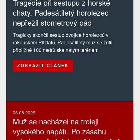
Tragédie při sestupu z horské
chaty. Padesátiletý horolezec
nepřežil stometrový pád
Tragicky skončil sestup dvojice horolezců v
rakouském Pitztalu. Padesátiletý muž se zřítil
přibližně 100 metrů skalnatým terénem.
ZOBRAZIT ČLÁNEK
06.08.2026
Muž se nacházel na troleji
vysokého napětí. Po zásahu