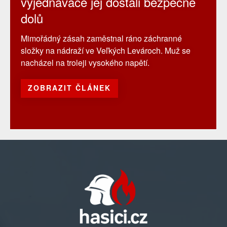
vyjednavače jej dostali bezpečně
dolů
Mimořádný zásah zaměstnal ráno záchranné
složky na nádraží ve Veľkých Levároch. Muž se
nacházel na troleji vysokého napětí.
ZOBRAZIT ČLÁNEK