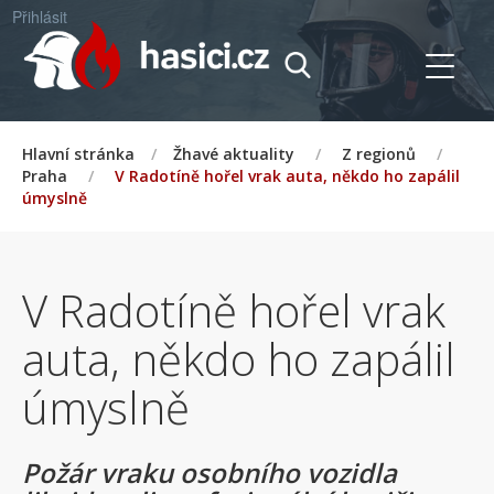
Přihlásit
Hlavní stránka
/
Žhavé aktuality
/
Z regionů
/
Praha
/
V Radotíně hořel vrak auta, někdo ho zapálil
úmyslně
V Radotíně hořel vrak
auta, někdo ho zapálil
úmyslně
Požár vraku osobního vozidla