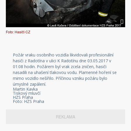
Foto: Hasiči CZ
Požár vraku osobního vozidla likvidovali profesionální
hasiči z Radotína v ulici K Radotínu dne 03.05.2017 v
01:08 hodin. Požárem byl vrak zcela zničen, hasiči
nasadili na uhašení tlakovou vodu. Plamenné hoření se
mimo vozidlo nešířilo. Příčinou vzniku požáru bylo
úmyslné zapálení.
Martin Kavka
Tiskový mluvčí
HZS Praha
Foto: HZS Praha
REKLAMA