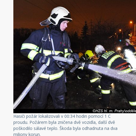
Hasiči požár lokalizovali v 00:34 hodin pomocí 1 C
proudu. Požárem byla zničena dvě vozidla, další dvě
poškodilo sálavé teplo. Škoda byla odhadnuta na dva
miliony korun.