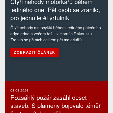
Čtyři nehody motorkářů během
jediného dne. Pět osob se zranilo,
pro jednu letěl vrtulník
Čtyři nehody motocyklů během jediného pátečního
odpoledne a večera řešili v Horním Rakousku.
Zranilo se při nich celkem pět motorkářů.
ZOBRAZIT ČLÁNEK
08.08.2026
Rozsáhlý požár zasáhl deset
staveb. S plameny bojovalo téměř