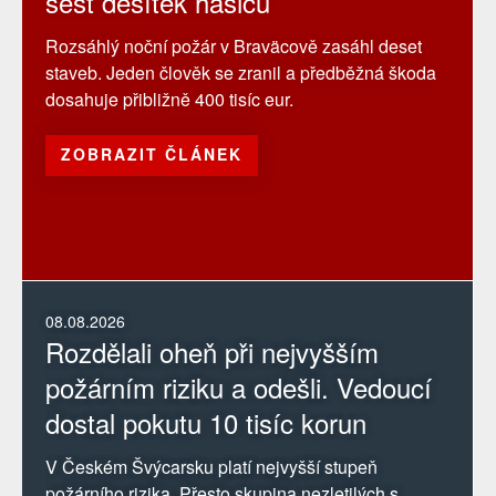
šest desítek hasičů
Rozsáhlý noční požár v Braväcově zasáhl deset
staveb. Jeden člověk se zranil a předběžná škoda
dosahuje přibližně 400 tisíc eur.
ZOBRAZIT ČLÁNEK
08.08.2026
Rozdělali oheň při nejvyšším
požárním riziku a odešli. Vedoucí
dostal pokutu 10 tisíc korun
V Českém Švýcarsku platí nejvyšší stupeň
požárního rizika. Přesto skupina nezletilých s