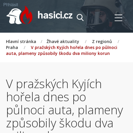
Přihlásit
Hlavní stránka
/
Žhavé aktuality
/
Z regionů
/
Praha
/
V pražských Kyjích hořela dnes po půlnoci
auta, plameny způsobily škodu dva miliony korun
V pražských Kyjích
hořela dnes po
půlnoci auta, plameny
způsobily škodu dva