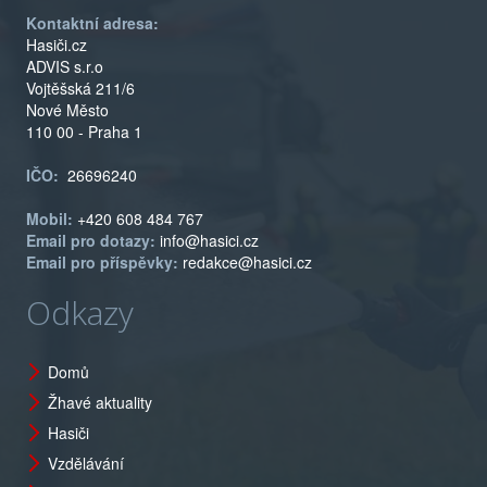
Kontaktní adresa:
Hasiči.cz
ADVIS s.r.o
Vojtěšská 211/6
Nové Město
110 00 - Praha 1
IČO:
26696240
Mobil:
+420 608 484 767
Email pro dotazy:
info@hasici.cz
Email pro příspěvky:
redakce@hasici.cz
Odkazy
Domů
Žhavé aktuality
Hasiči
Vzdělávání