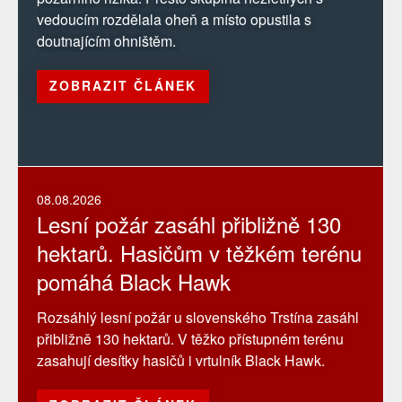
vedoucím rozdělala oheň a místo opustila s
doutnajícím ohništěm.
ZOBRAZIT ČLÁNEK
08.08.2026
Lesní požár zasáhl přibližně 130
hektarů. Hasičům v těžkém terénu
pomáhá Black Hawk
Rozsáhlý lesní požár u slovenského Trstína zasáhl
přibližně 130 hektarů. V těžko přístupném terénu
zasahují desítky hasičů i vrtulník Black Hawk.