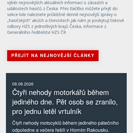
výběr nejnovějších aktuálních informací o zásazích a
událostech hasičů z Česka. Přes tlačítko můžete přejít do
sekce kde naleznete průběžně denně nejnovější zprávy o
„hasičských“ akcích a činnostech jak nám je poskytují tiskové
odbory HZS z jednotlivých krajů Česka, informace z
Generálního ředitelství HZS ČR
PŘEJÍT NA NEJNOVĚJŠÍ ČLÁNKY
08.08.2026
Čtyři nehody motorkářů během
jediného dne. Pět osob se zranilo,
pro jednu letěl vrtulník
Čtyři nehody motocyklů během jediného pátečního
odpoledne a večera řešili v Horním Rakousku.