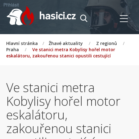
Přihlásit
Hlavní stránka
/
Žhavé aktuality
/
Z regionů
/
Praha
/
Ve stanici metra Kobylisy hořel motor
eskalátoru, zakouřenou stanici opustili cestující
Ve stanici metra
Kobylisy hořel motor
eskalátoru,
zakouřenou stanici