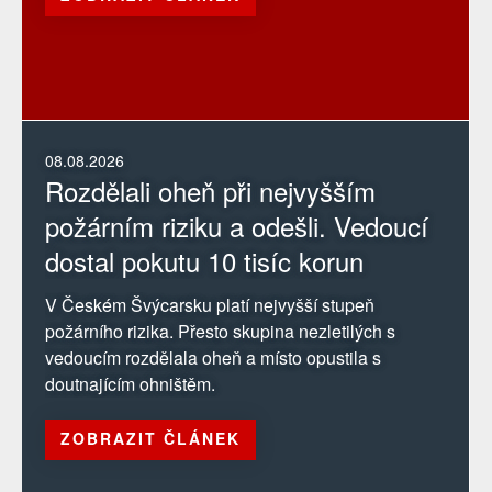
08.08.2026
Rozdělali oheň při nejvyšším
požárním riziku a odešli. Vedoucí
dostal pokutu 10 tisíc korun
V Českém Švýcarsku platí nejvyšší stupeň
požárního rizika. Přesto skupina nezletilých s
vedoucím rozdělala oheň a místo opustila s
doutnajícím ohništěm.
ZOBRAZIT ČLÁNEK