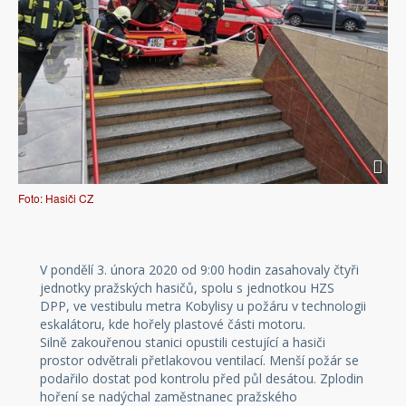
Foto: Hasiči CZ
V pondělí 3. února 2020 od 9:00 hodin zasahovaly čtyři
jednotky pražských hasičů, spolu s jednotkou HZS
DPP, ve vestibulu metra Kobylisy u požáru v technologii
eskalátoru, kde hořely plastové části motoru.
Silně zakouřenou stanici opustili cestující a hasiči
prostor odvětrali přetlakovou ventilací. Menší požár se
podařilo dostat pod kontrolu před půl desátou. Zplodin
hoření se nadýchal zaměstnanec pražského