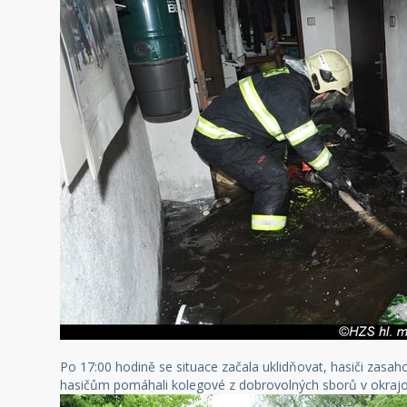
Po 17:00 hodině se situace začala uklidňovat, hasiči zasa
hasičům pomáhali kolegové z dobrovolných sborů v okraj