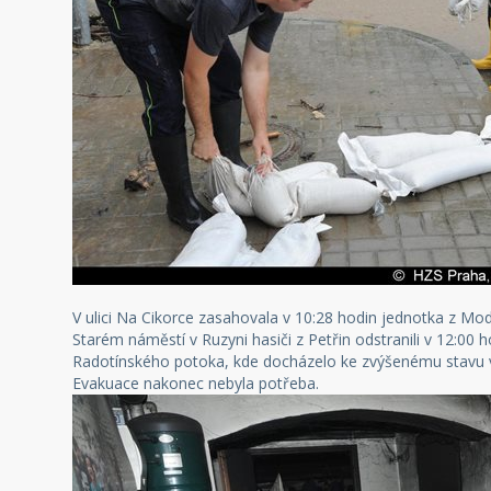
V ulici Na Cikorce zasahovala v 10:28 hodin jednotka z Modřa
Starém náměstí v Ruzyni hasiči z Petřin odstranili v 12:00 h
Radotínského potoka, kde docházelo ke zvýšenému stavu vo
Evakuace nakonec nebyla potřeba.