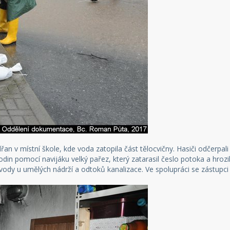
n v místní škole, kde voda zatopila část tělocvičny. Hasiči odčerpali 
odin pomocí navijáku velký pařez, který zatarasil česlo potoka a hrozilo
dy u umělých nádrží a odtoků kanalizace. Ve spolupráci se zástupci