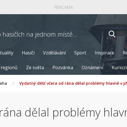
REKLAMA
o hasičích
na jednom místě...
tuality
Hasiči
Vzdělávání
Sport
Inspirace
R
 regionů
Ze světa
Pozvánka
Oznámení
Kuriozi
raha
/
Vydatný déšť včera od rána dělal problémy hlavně v j
rána dělal problémy hlavn