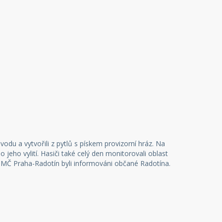
vodu a vytvořili z pytlů s pískem provizorní hráz. Na
 jeho vylití. Hasiči také celý den monitorovali oblast
 MČ Praha-Radotín byli informováni občané Radotína.