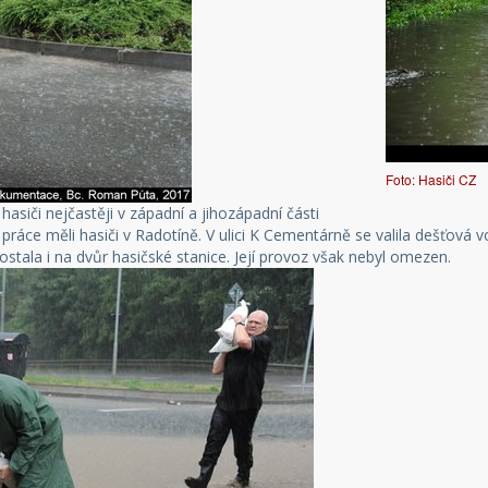
Foto: Hasiči CZ
asiči nejčastěji v západní a jihozápadní části
ráce měli hasiči v Radotíně. V ulici K Cementárně se valila dešťová 
stala i na dvůr hasičské stanice. Její provoz však nebyl omezen.