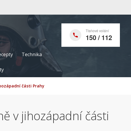
Tísňové volání
150 / 112
ecepty
Technika
ty
ihozápadní části Prahy
ě v jihozápadní části