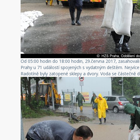
Od 05:00 hodin do 18:00 hodin, 29.června 2017, zasahovali h
Prahy u 71 událostí spojených s vydatným deštěm. Nejvíce p
Radotíně byly zatopené sklepy a dvory. Voda se částečně do