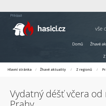
Přihlásit
vše 
Domů
Žhavé ak
Z
Hlavní stránka
/
Žhavé aktuality
/
Z regionů
/
P
Vydatný déšť včera od 
Prahy