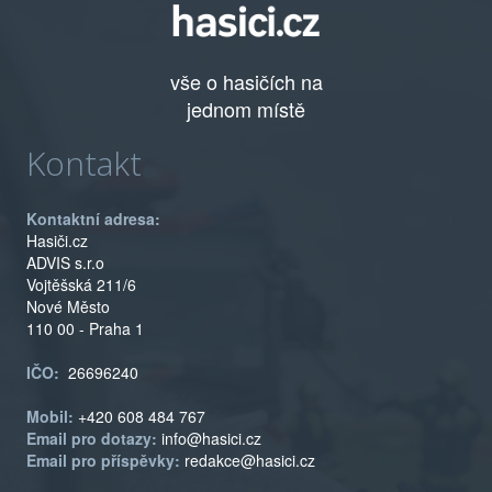
vše o hasičích na
jednom místě
Kontakt
Kontaktní adresa:
Hasiči.cz
ADVIS s.r.o
Vojtěšská 211/6
Nové Město
110 00 - Praha 1
IČO:
26696240
Mobil:
+420 608 484 767
Email pro dotazy:
info@hasici.cz
Email pro příspěvky:
redakce@hasici.cz