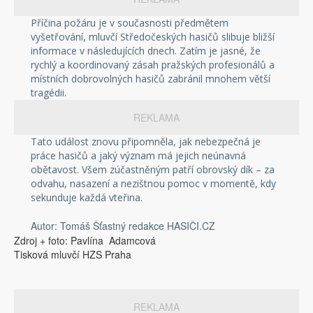
Příčina požáru je v současnosti předmětem
vyšetřování, mluvčí Středočeských hasičů slibuje bližší
informace v následujících dnech. Zatím je jasné, že
rychlý a koordinovaný zásah pražských profesionálů a
místních dobrovolných hasičů zabránil mnohem větší
tragédii.
REKLAMA
Tato událost znovu připomněla, jak nebezpečná je
práce hasičů a jaký význam má jejich neúnavná
obětavost. Všem zúčastněným patří obrovský dík – za
odvahu, nasazení a nezištnou pomoc v momentě, kdy
sekunduje každá vteřina.
Autor: Tomáš Šťastný redakce HASIČI.CZ
Zdroj + foto: Pavlína Adamcová
Tisková mluvčí HZS Praha
REKLAMA