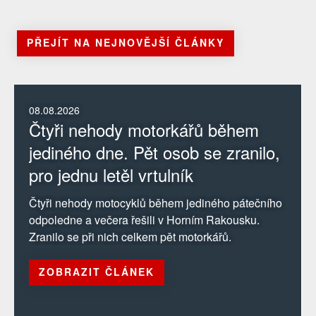
PŘEJÍT NA NEJNOVĚJŠÍ ČLÁNKY
08.08.2026
Čtyři nehody motorkářů během
jediného dne. Pět osob se zranilo,
pro jednu letěl vrtulník
Čtyři nehody motocyklů během jediného pátečního
odpoledne a večera řešili v Horním Rakousku.
Zranilo se při nich celkem pět motorkářů.
ZOBRAZIT ČLÁNEK