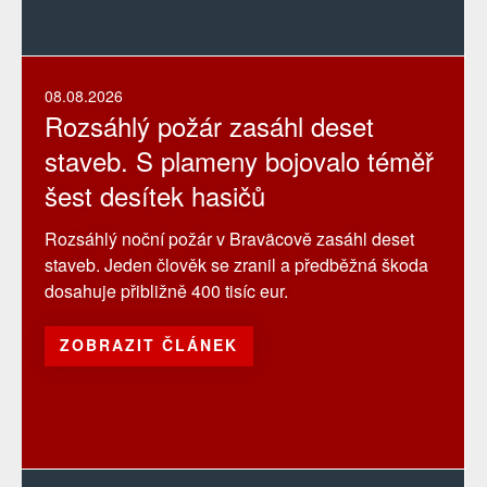
08.08.2026
Rozsáhlý požár zasáhl deset
staveb. S plameny bojovalo téměř
šest desítek hasičů
Rozsáhlý noční požár v Braväcově zasáhl deset
staveb. Jeden člověk se zranil a předběžná škoda
dosahuje přibližně 400 tisíc eur.
ZOBRAZIT ČLÁNEK