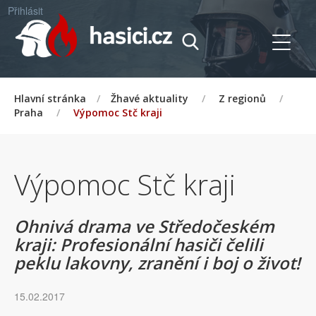
Přihlásit
Hlavní stránka
/
Žhavé aktuality
/
Z regionů
/
Praha
/
Výpomoc Stč kraji
Výpomoc Stč kraji
Ohnivá drama ve Středočeském
kraji: Profesionální hasiči čelili
peklu lakovny, zranění i boj o život!
15.02.2017