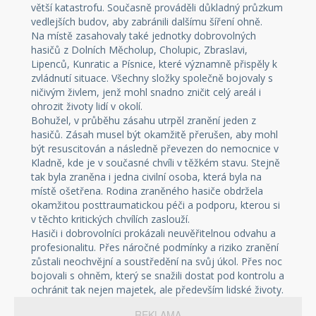
větší katastrofu. Současně prováděli důkladný průzkum
vedlejších budov, aby zabránili dalšímu šíření ohně.
Na místě zasahovaly také jednotky dobrovolných
hasičů z Dolních Měcholup, Cholupic, Zbraslavi,
Lipenců, Kunratic a Písnice, které významně přispěly k
zvládnutí situace. Všechny složky společně bojovaly s
ničivým živlem, jenž mohl snadno zničit celý areál i
ohrozit životy lidí v okolí.
Bohužel, v průběhu zásahu utrpěl zranění jeden z
hasičů. Zásah musel být okamžitě přerušen, aby mohl
být resuscitován a následně převezen do nemocnice v
Kladně, kde je v současné chvíli v těžkém stavu. Stejně
tak byla zraněna i jedna civilní osoba, která byla na
místě ošetřena. Rodina zraněného hasiče obdržela
okamžitou posttraumatickou péči a podporu, kterou si
v těchto kritických chvílích zaslouží.
Hasiči i dobrovolníci prokázali neuvěřitelnou odvahu a
profesionalitu. Přes náročné podmínky a riziko zranění
zůstali neochvějní a soustředění na svůj úkol. Přes noc
bojovali s ohněm, který se snažili dostat pod kontrolu a
ochránit tak nejen majetek, ale především lidské životy.
REKLAMA