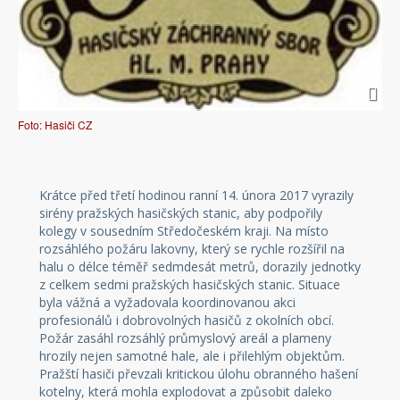
Foto: Hasiči CZ
Krátce před třetí hodinou ranní 14. února 2017 vyrazily
sirény pražských hasičských stanic, aby podpořily
kolegy v sousedním Středočeském kraji. Na místo
rozsáhlého požáru lakovny, který se rychle rozšířil na
halu o délce téměř sedmdesát metrů, dorazily jednotky
z celkem sedmi pražských hasičských stanic. Situace
byla vážná a vyžadovala koordinovanou akci
profesionálů i dobrovolných hasičů z okolních obcí.
Požár zasáhl rozsáhlý průmyslový areál a plameny
hrozily nejen samotné hale, ale i přilehlým objektům.
Pražští hasiči převzali kritickou úlohu obranného hašení
kotelny, která mohla explodovat a způsobit daleko