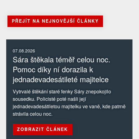
PŘEJÍT NA NEJNOVĚJŠÍ ČLÁNKY
07.08.2026
Sára štěkala téměř celou noc.
Pomoc díky ní dorazila k
jednadevadesátileté majitelce
Vytrvalé štěkání staré fenky Sáry znepokojilo
sousedku. Policisté poté našli její
jednadevadesátiletou majitelku ve vaně, kde patrně
strávila celou noc.
ZOBRAZIT ČLÁNEK