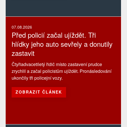
07.08.2026
Před policií začal ujíždět. Tři
hlídky jeho auto sevřely a donutily
zastavit
Čtyřiadvacetiletý řidič místo zastavení prudce
zrychlil a začal policistům ujíždět. Pronásledování
ukončily tři policejní vozy.
ZOBRAZIT ČLÁNEK