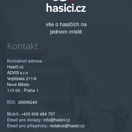
vše o hasičích na
jednom místě
Kontakt
Kontaktní adresa:
Hasiči.cz
ADVIS s.r.o
Vojtěšská 211/6
Nové Město
110 00 - Praha 1
IČO:
26696240
Mobil:
+420 608 484 767
Email pro dotazy:
info@hasici.cz
Email pro příspěvky:
redakce@hasici.cz