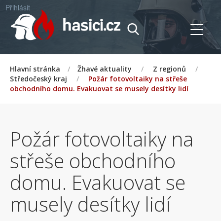
Přihlásit
Hlavní stránka
/
Žhavé aktuality
/
Z regionů
/
Středočeský kraj
/
Požár fotovoltaiky na střeše
obchodního domu. Evakuovat se musely desítky lidí
Požár fotovoltaiky na
střeše obchodního
domu. Evakuovat se
musely desítky lidí