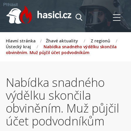
Přihlásit
Hlavní stránka
/
Žhavé aktuality
/
Z regionů
/
Ústecký kraj
/
Nabídka snadného výdělku skončila
obviněním. Muž půjčil účet podvodníkům
Nabídka snadného
výdělku skončila
obviněním. Muž půjčil
účet podvodníkům