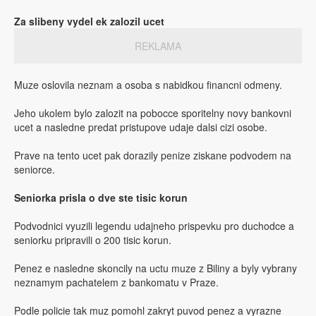
Za slibeny vydel ek zalozil ucet
REKLAMA
Muze oslovila neznam a osoba s nabidkou financni odmeny.
Jeho ukolem bylo zalozit na pobocce sporitelny novy bankovni
ucet a nasledne predat pristupove udaje dalsi cizi osobe.
Prave na tento ucet pak dorazily penize ziskane podvodem na
seniorce.
Seniorka prisla o dve ste tisic korun
Podvodnici vyuzili legendu udajneho prispevku pro duchodce a
seniorku pripravili o 200 tisic korun.
Penez e nasledne skoncily na uctu muze z Biliny a byly vybrany
neznamym pachatelem z bankomatu v Praze.
Podle policie tak muz pomohl zakryt puvod penez a vyrazne