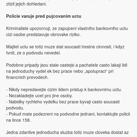
ztizil jejich dohledani.
Policie varuje pred pujcovanim uctu
Kriminaliste upozornuji, ze zapujceni vlastniho bankovniho uctu
cizi osobe predstavuje obrovske riziko.
Majitel uctu se totiz muze stat soucasti trestne cinnosti, i kdyz
tvrdi, ze o podvodu nevedel.
Podobne pripady jsou stale castejsi a pachatele casto lakaji lidi
na jednoduchy vydel ek bez prace nebo „spolupraci“ pri
financnich prevodech.
- Nikdy nepredavejte cizim lidem pristup k bankovnimu uctu.
- Nezakladejte ucet pro jine osoby.
- Nabidky rychleho vydelku bez prace byvaji casto soucasti
podvodu.
- Pokud mate podezreni na podvodne jednani, kontaktujte policii
na lince 158.
Jedna zdanlive jednoducha sluzba totiz muze cloveka dostat az