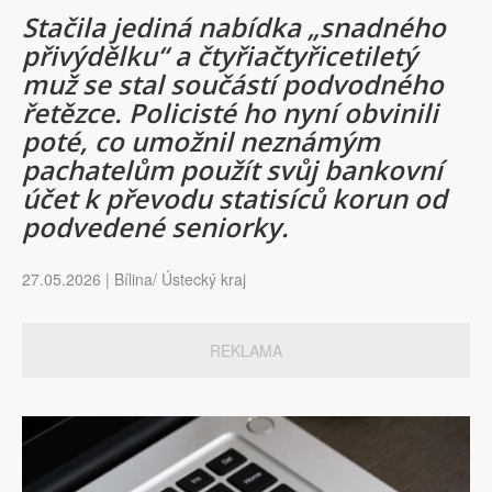
Stačila jediná nabídka „snadného
přivýdělku“ a čtyřiačtyřicetiletý
muž se stal součástí podvodného
řetězce. Policisté ho nyní obvinili
poté, co umožnil neznámým
pachatelům použít svůj bankovní
účet k převodu statisíců korun od
podvedené seniorky.
27.05.2026 | Bílina/ Ústecký kraj
REKLAMA