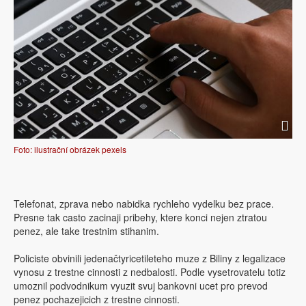
Foto: ilustrační obrázek pexels
Telefonat, zprava nebo nabidka rychleho vydelku bez prace.
Presne tak casto zacinaji pribehy, ktere konci nejen ztratou
penez, ale take trestnim stihanim.
Policiste obvinili jedenačtyricetileteho muze z Biliny z legalizace
vynosu z trestne cinnosti z nedbalosti. Podle vysetrovatelu totiz
umoznil podvodnikum vyuzit svuj bankovni ucet pro prevod
penez pochazejicich z trestne cinnosti.