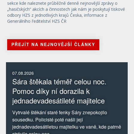
sekce kde naleznete průběžně denně nejnovější zprávy o
„hasičských“ akcích a činnostech jak nám je poskytují tiskové
odbory HZS z jednotlivých krajů Česka, informace z
Generálního ředitelství HZS ČR
PŘEJÍT NA NEJNOVĚJŠÍ ČLÁNKY
07.08.2026
Sára štěkala téměř celou noc.
Pomoc díky ní dorazila k
jednadevadesátileté majitelce
Vytrvalé štěkání staré fenky Sáry znepokojilo
sousedku. Policisté poté našli její
jednadevadesátiletou majitelku ve vaně, kde patrně
strávila celou noc.