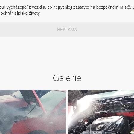
ř vycházející z vozidla, co nejrychleji zastavte na bezpečném místě, v
chránit lidské životy.
REKLAMA
Galerie