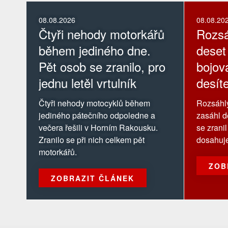
08.08.2026
08.08.20
Čtyři nehody motorkářů
Rozsá
během jediného dne.
deset
Pět osob se zranilo, pro
bojov
jednu letěl vrtulník
desít
Čtyři nehody motocyklů během
Rozsáhlý
jediného pátečního odpoledne a
zasáhl d
večera řešili v Horním Rakousku.
se zrani
Zranilo se při nich celkem pět
dosahuje 
motorkářů.
ZOB
ZOBRAZIT ČLÁNEK