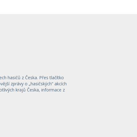
ech hasičů z Česka. Přes tlačítko
ější zprávy o „hasičských“ akcích
otlivých krajů Česka, informace z