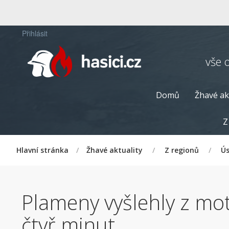
Přihlásit
vše 
Domů
Žhavé ak
Z
Hlavní stránka
/
Žhavé aktuality
/
Z regionů
/
Ús
Plameny vyšlehly z mo
čtyř minut