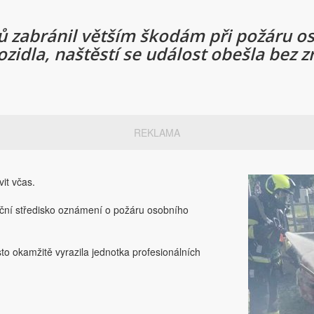
čů zabránil větším škodám při požáru 
idla, naštěstí se událost obešla bez z
REKLAMA
it včas.
ační středisko oznámení o požáru osobního
to okamžitě vyrazila jednotka profesionálních