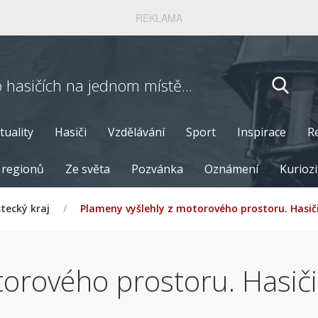
REKLAMA
o hasičích
na jednom místě...
tuality
Hasiči
Vzdělávání
Sport
Inspirace
R
 regionů
Ze světa
Pozvánka
Oznámení
Kuriozi
tecký kraj
/
Plameny vyšlehly z motorového prostoru. Hasič
torového prostoru. Hasiči