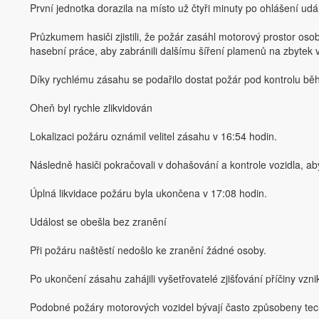
První jednotka dorazila na místo už čtyři minuty po ohlášení udál
Průzkumem hasiči zjistili, že požár zasáhl motorový prostor oso
hasební práce, aby zabránili dalšímu šíření plamenů na zbytek v
Díky rychlému zásahu se podařilo dostat požár pod kontrolu bě
Oheň byl rychle zlikvidován
Lokalizaci požáru oznámil velitel zásahu v 16:54 hodin.
Následně hasiči pokračovali v dohašování a kontrole vozidla, ab
Úplná likvidace požáru byla ukončena v 17:08 hodin.
Událost se obešla bez zranění
Při požáru naštěstí nedošlo ke zranění žádné osoby.
Po ukončení zásahu zahájili vyšetřovatelé zjišťování příčiny vz
Podobné požáry motorových vozidel bývají často způsobeny tec