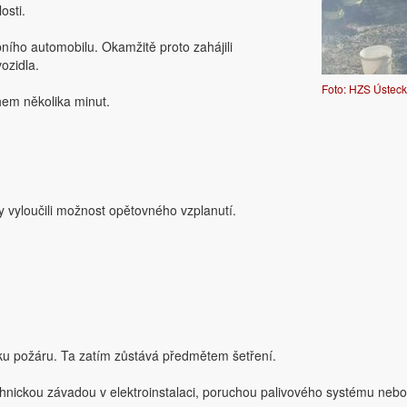
osti.
bního automobilu. Okamžitě proto zahájili
ozidla.
Foto: HZS Ústeck
hem několika minut.
y vyloučili možnost opětovného vzplanutí.
niku požáru. Ta zatím zůstává předmětem šetření.
hnickou závadou v elektroinstalaci, poruchou palivového systému nebo