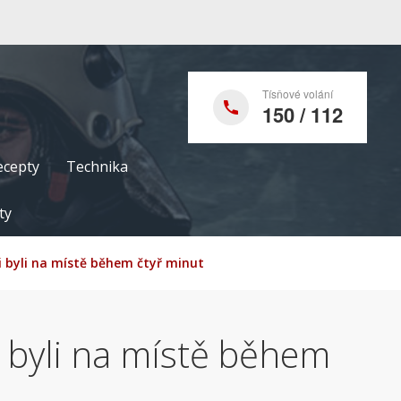
Tísňové volání
150 / 112
ecepty
Technika
ty
i byli na místě během čtyř minut
 byli na místě během