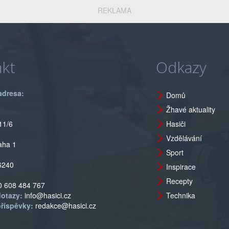
REKLAMA
kt
Odkazy
adresa:
Domů
Žhavé aktuality
11/6
Hasiči
o
Vzdělávání
aha 1
Sport
6240
Inspirace
Recepty
0 608 484 767
dotazy:
info@hasici.cz
Technika
příspěvky:
redakce@hasici.cz