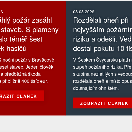
26
08.08.2026
hlý požár zasáhl
Rozdělali oheň při
 staveb. S plameny
nejvyšším požárn
alo téměř šest
riziku a odešli. Ve
ek hasičů
dostal pokutu 10 ti
korun
 noční požár v Braväcově
V Českém Švýcarsku platí n
eset staveb. Jeden člověk
stupeň požárního rizika. Pře
l a předběžná škoda
skupina nezletilých s vedou
přibližně 400 tisíc eur.
rozdělala oheň a místo opust
doutnajícím ohništěm.
RAZIT ČLÁNEK
ZOBRAZIT ČLÁNEK