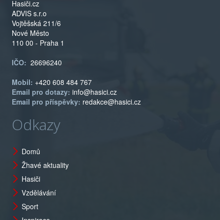
Hasiči.cz
ADVIS s.r.o
Vojtěšská 211/6
Nové Město
110 00 - Praha 1
IČO:
26696240
Mobil:
+420 608 484 767
Email pro dotazy:
info@hasici.cz
Email pro příspěvky:
redakce@hasici.cz
Odkazy
Domů
Žhavé aktuality
Hasiči
Vzdělávání
Sport