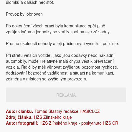
úlomků a dalších nečistot.
Provoz byl obnoven
Po dokončení všech prací byla komunikace opět plně
zprůjezdněna a jednotky se vrátily zpět na své základny.
Přesné okolnosti nehody a její příčinu nyní vyšetřují policisté.
Při střetu větších vozidel, jako jsou dodávky nebo nákladní
automobily, může i relativně malá chyba vést k převrácení
vozidla. Řidiči by měli věnovat zvýšenou pozornost rychlosti,
dodržování bezpečné vzdálenosti a situaci na komunikaci,
zejména v místech se zvýšeným provozem.
REKLAMA
Autor článku:
Tomáš Šťastný redakce HASIČI.CZ
Zdroj článku:
HZS Zlínského kraje
Autor fotografií:
HZS Zlínského kraje - poskytnuto HZS ČR