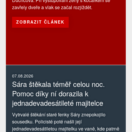
Duchcova. Při vystupování ženy s kočárkem se
zavřely dveře a vlak se začal rozjíždět.
ZOBRAZIT ČLÁNEK
07.08.2026
Sára štěkala téměř celou noc.
Pomoc díky ní dorazila k
jednadevadesátileté majitelce
Vytrvalé štěkání staré fenky Sáry znepokojilo
sousedku. Policisté poté našli její
jednadevadesátiletou majitelku ve vaně, kde patrně