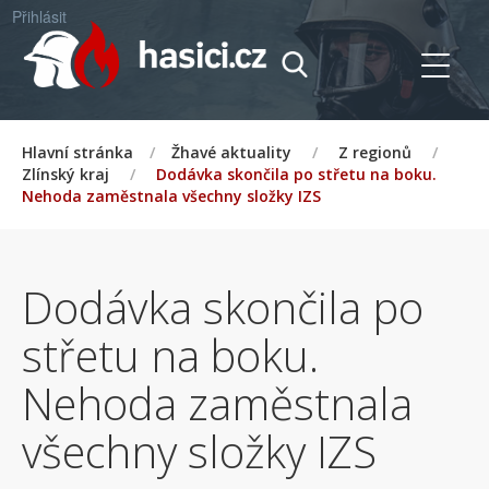
Přihlásit
Hlavní stránka
/
Žhavé aktuality
/
Z regionů
/
Zlínský kraj
/
Dodávka skončila po střetu na boku.
Nehoda zaměstnala všechny složky IZS
Dodávka skončila po
střetu na boku.
Nehoda zaměstnala
všechny složky IZS