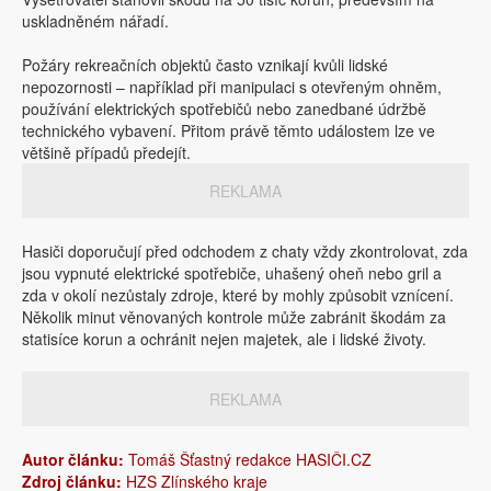
uskladněném nářadí.
Požáry rekreačních objektů často vznikají kvůli lidské
nepozornosti – například při manipulaci s otevřeným ohněm,
používání elektrických spotřebičů nebo zanedbané údržbě
technického vybavení. Přitom právě těmto událostem lze ve
většině případů předejít.
REKLAMA
Hasiči doporučují před odchodem z chaty vždy zkontrolovat, zda
jsou vypnuté elektrické spotřebiče, uhašený oheň nebo gril a
zda v okolí nezůstaly zdroje, které by mohly způsobit vznícení.
Několik minut věnovaných kontrole může zabránit škodám za
statisíce korun a ochránit nejen majetek, ale i lidské životy.
REKLAMA
Autor článku:
Tomáš Šťastný redakce HASIČI.CZ
Zdroj článku:
HZS Zlínského kraje