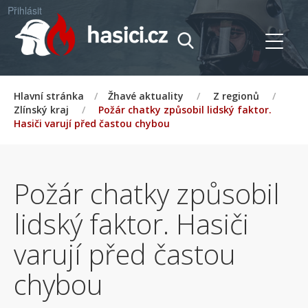
Přihlásit
Hlavní stránka
/
Žhavé aktuality
/
Z regionů
/
Zlínský kraj
/
Požár chatky způsobil lidský faktor.
Hasiči varují před častou chybou
Požár chatky způsobil
lidský faktor. Hasiči
varují před častou
chybou