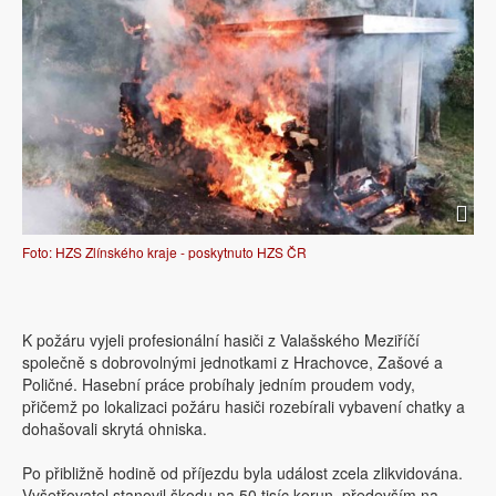
Foto: HZS Zlínského kraje - poskytnuto HZS ČR
K požáru vyjeli profesionální hasiči z Valašského Meziříčí
společně s dobrovolnými jednotkami z Hrachovce, Zašové a
Poličné. Hasební práce probíhaly jedním proudem vody,
přičemž po lokalizaci požáru hasiči rozebírali vybavení chatky a
dohašovali skrytá ohniska.
Po přibližně hodině od příjezdu byla událost zcela zlikvidována.
Vyšetřovatel stanovil škodu na 50 tisíc korun, především na