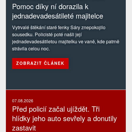
Pomoc díky ní dorazila k
jednadevadesátileté majitelce
Vytrvalé štěkání staré fenky Sáry znepokojilo
sousedku. Policisté poté našli její
jednadevadesátiletou majitelku ve vaně, kde patrně
strávila celou noc.
ZOBRAZIT ČLÁNEK
07.08.2026
Před policií začal ujíždět. Tři
hlídky jeho auto sevřely a donutily
zastavit