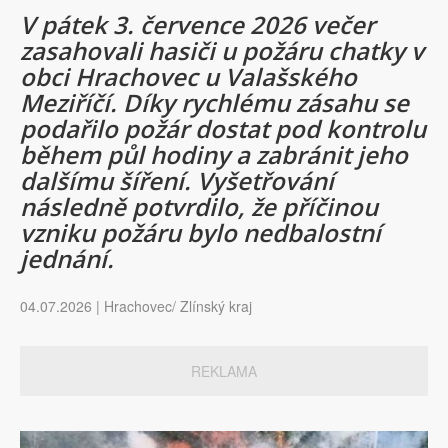
V pátek 3. července 2026 večer
zasahovali hasiči u požáru chatky v
obci Hrachovec u Valašského
Meziříčí. Díky rychlému zásahu se
podařilo požár dostat pod kontrolu
během půl hodiny a zabránit jeho
dalšímu šíření. Vyšetřování
následně potvrdilo, že příčinou
vzniku požáru bylo nedbalostní
jednání.
04.07.2026 | Hrachovec/ Zlínský kraj
REKLAMA