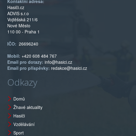
Kontaktní adresa:
Hasiči.cz
ADVIS s.r.o
Vojtěšská 211/6
Nové Město
110 00 - Praha 1
IČO:
26696240
Mobil:
+420 608 484 767
Email pro dotazy:
info@hasici.cz
Email pro příspěvky:
redakce@hasici.cz
Odkazy
Domů
Žhavé aktuality
Hasiči
Vzdělávání
Sport