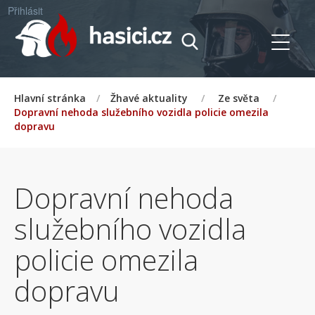
Přihlásit
Hlavní stránka
/
Žhavé aktuality
/
Ze světa
/
Dopravní nehoda služebního vozidla policie omezila
dopravu
Dopravní nehoda
služebního vozidla
policie omezila
dopravu