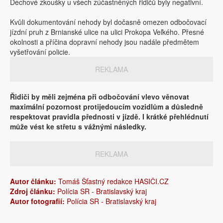
Dechové zkoušky u všech zúčastněných řidičů byly negativní.
Kvůli dokumentování nehody byl dočasně omezen odbočovací
jízdní pruh z Brnianské ulice na ulici Prokopa Veľkého. Přesné
okolnosti a příčina dopravní nehody jsou nadále předmětem
vyšetřování policie.
REKLAMA
Řidiči by měli zejména při odbočování vlevo věnovat
maximální pozornost protijedoucím vozidlům a důsledně
respektovat pravidla přednosti v jízdě. I krátké přehlédnutí
může vést ke střetu s vážnými následky.
REKLAMA
Autor článku:
Tomáš Šťastný redakce HASIČI.CZ
Zdroj článku:
Polícia SR - Bratislavský kraj
Autor fotografií:
Polícia SR - Bratislavský kraj