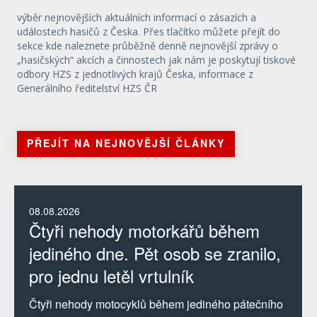
výběr nejnovějších aktuálních informací o zásazích a
událostech hasičů z Česka. Přes tlačítko můžete přejít do
sekce kde naleznete průběžně denně nejnovější zprávy o
„hasičských“ akcích a činnostech jak nám je poskytují tiskové
odbory HZS z jednotlivých krajů Česka, informace z
Generálního ředitelství HZS ČR
PŘEJÍT NA NEJNOVĚJŠÍ ČLÁNKY
08.08.2026
Čtyři nehody motorkářů během
jediného dne. Pět osob se zranilo,
pro jednu letěl vrtulník
Čtyři nehody motocyklů během jediného pátečního