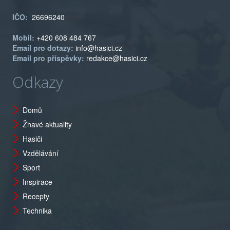
IČO:
26696240
Mobil:
+420 608 484 767
Email pro dotazy:
info@hasici.cz
Email pro příspěvky:
redakce@hasici.cz
Odkazy
Domů
Žhavé aktuality
Hasiči
Vzdělávání
Sport
Inspirace
Recepty
Technika