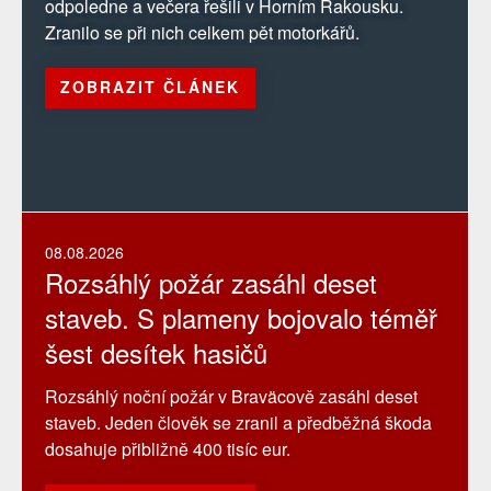
odpoledne a večera řešili v Horním Rakousku.
Zranilo se při nich celkem pět motorkářů.
ZOBRAZIT ČLÁNEK
08.08.2026
Rozsáhlý požár zasáhl deset
staveb. S plameny bojovalo téměř
šest desítek hasičů
Rozsáhlý noční požár v Braväcově zasáhl deset
staveb. Jeden člověk se zranil a předběžná škoda
dosahuje přibližně 400 tisíc eur.