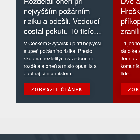
Rozdělali oheň při
Dvě a
nejvyšším požárním
Hrošk
riziku a odešli. Vedoucí
příkop
dostal pokutu 10 tisíc
zranili
korun
V Českém Švýcarsku platí nejvyšší
Tři jedn
stupeň požárního rizika. Přesto
ráno ke 
skupina nezletilých s vedoucím
Jedno z 
rozdělala oheň a místo opustila s
komunika
doutnajícím ohništěm.
lidé.
ZOBRAZIT ČLÁNEK
ZOB