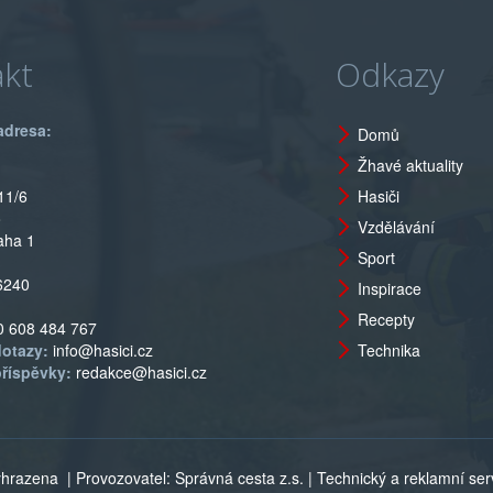
kt
Odkazy
adresa:
Domů
Žhavé aktuality
11/6
Hasiči
o
Vzdělávání
aha 1
Sport
6240
Inspirace
Recepty
0 608 484 767
dotazy:
info@hasici.cz
Technika
příspěvky:
redakce@hasici.cz
vyhrazena
| Provozovatel: Správná cesta z.s. | Technický a reklamní servi