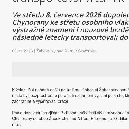
Ve středu 8. července 2026 dopoled
Chynorany ke střetu osobního vlak
výstražné znamení i nouzové brzděn
následně letecky transportovali d
09.07.2026 | Žabokreky nad Nitrou/ Slovensko
K železniční nehodě došlo na trati mezi obcemi Žabokreky nad 
místo byli bezprostředně po přijetí oznámení vysláni policisté, kt
záchranné a vyšetřovací práce.
Podle dosavadních zjištění řídil sedmačtyřicetiletý strojvedoucí 
Chynorany do obce Žabokreky nad Nitrou. Přibližně na 78. kilometr
muž.