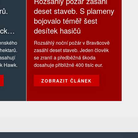
Rozsáhlý požár zasáhl
rů.
deset staveb. S plameny
bojovalo téměř šest
ack
desítek hasičů
venského
Rozsáhlý noční požár v Braväcově
 hektarů.
zasáhl deset staveb. Jeden člověk
asahují
se zranil a předběžná škoda
ack Hawk.
dosahuje přibližně 400 tisíc eur.
ZOBRAZIT ČLÁNEK