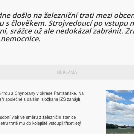
ne došlo na železniční trati mezi obc
u s člověkem. Strojvedoucí po vstupu m
í, srážce už ale nedokázal zabránit. Z
o nemocnice.
REKLAMA
Nitrou a Chynorany v okrese Partizánske. Na
eří společně s dalšími složkami IZS zahájili
osobní vlak ve směru z železniční stanice
u tratě mu do kolejiště vstoupil třicetiletý