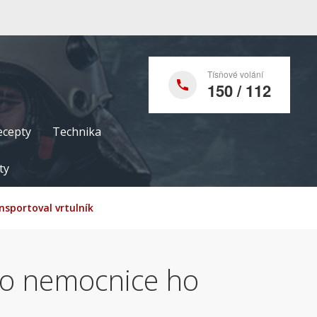
Tísňové volání
150 / 112
ecepty
Technika
ty
ansportoval vrtulník
. Do nemocnice ho