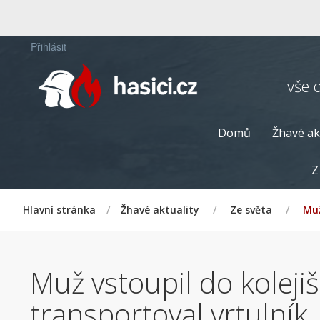
Přihlásit
vše 
Domů
Žhavé ak
Z
Hlavní stránka
/
Žhavé aktuality
/
Ze světa
/
Muž
Muž vstoupil do kolejiš
transportoval vrtulník