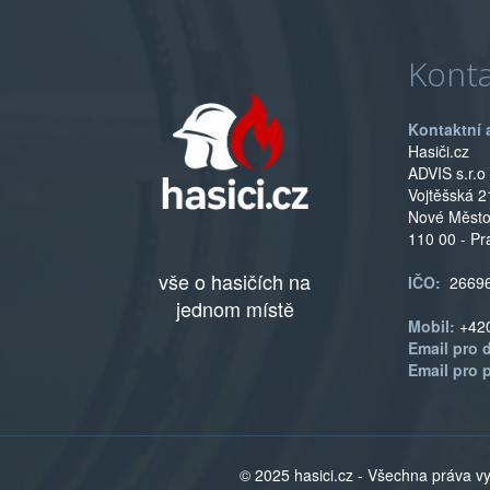
Konta
Kontaktní 
Hasiči.cz
ADVIS s.r.o
Vojtěšská 2
Nové Měst
110 00 - Pr
vše o hasičích na
IČO:
2669
jednom místě
Mobil:
+42
Email pro 
Email pro 
© 2025 hasici.cz - Všechna práva 