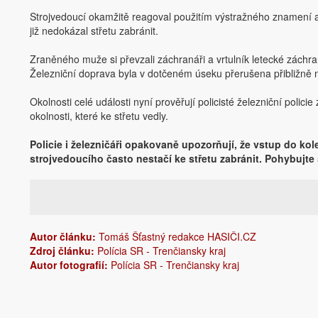
Strojvedoucí okamžitě reagoval použitím výstražného znamení 
již nedokázal střetu zabránit.
Zraněného muže si převzali záchranáři a vrtulník letecké záchra
Železniční doprava byla v dotčeném úseku přerušena přibližně 
Okolnosti celé události nyní prověřují policisté železniční polic
okolnosti, které ke střetu vedly.
Policie i železničáři opakovaně upozorňují, že vstup do k
strojvedoucího často nestačí ke střetu zabránit. Pohybujt
Autor článku:
Tomáš Šťastný redakce HASIČI.CZ
Zdroj článku:
Polícia SR - Trenčiansky kraj
Autor fotografií:
Polícia SR - Trenčiansky kraj