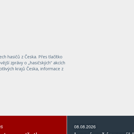
ech hasičů z Česka. Přes tlačítko
ější zprávy o „hasičských“ akcích
otlivých krajů Česka, informace z
26
08.08.2026