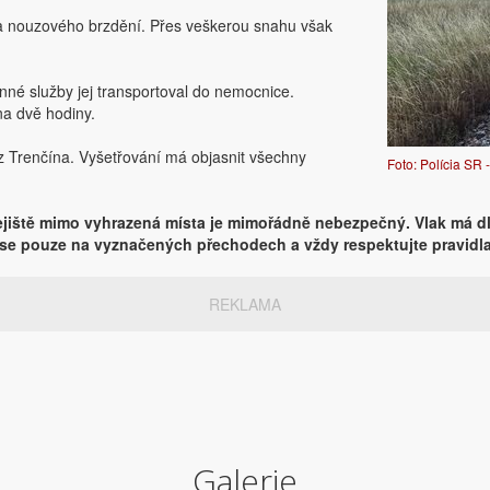
a nouzového brzdění. Přes veškerou snahu však
nné služby jej transportoval do nemocnice.
na dvě hodiny.
ie z Trenčína. Vyšetřování má objasnit všechny
Foto: Polícia SR 
olejiště mimo vyhrazená místa je mimořádně nebezpečný. Vlak má 
e se pouze na vyznačených přechodech a vždy respektujte pravidla
REKLAMA
Galerie