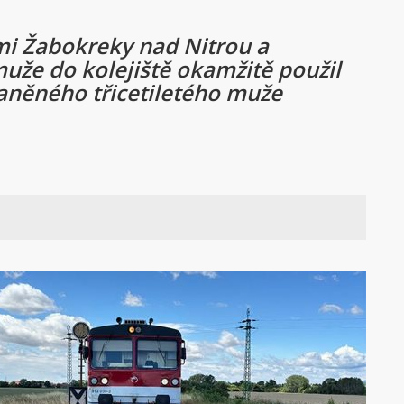
emi Žabokreky nad Nitrou a
uže do kolejiště okamžitě použil
raněného třicetiletého muže