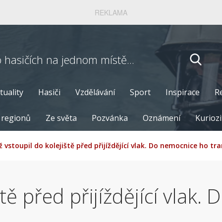
REKLAMA
o hasičích
na jednom místě...
tuality
Hasiči
Vzdělávání
Sport
Inspirace
R
 regionů
Ze světa
Pozvánka
Oznámení
Kuriozi
 vstoupil do kolejiště před přijíždějící vlak. Do nemocnice ho tr
tě před přijíždějící vlak