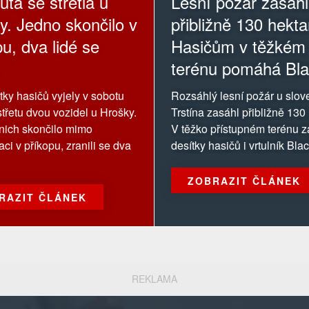
uta se střetla u
Lesní požár zasáhl
y. Jedno skončilo v
přibližně 130 hekta
u, dva lidé se
Hasičům v těžkém
terénu pomáhá Bl
Hawk
otky hasičů vyjely v sobotu
Rozsáhlý lesní požár u slo
střetu dvou vozidel u Hrošky.
Trstína zasáhl přibližně 130
nich skončilo mimo
V těžko přístupném terénu z
ci v příkopu, zranili se dva
desítky hasičů i vrtulník Bl
ZOBRAZIT ČLÁNEK
RAZIT ČLÁNEK
REKLAMA