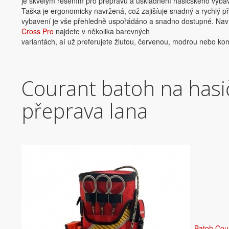
je skvělým řešením pro přepravu a uskladnění hasičského vybav
Taška je ergonomicky navržená, což zajišíuje snadný a rychlý přís
vybavení je vše přehledně uspořádáno a snadno dostupné. Navíc 
Cross Pro
najdete v několika barevných
variantách, aí už preferujete žlutou, červenou, modrou nebo ko
Courant batoh na hasič
přeprava lana
Batoh Cour