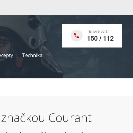
Tísňové volání
150 / 112
ecepty
Technika
e značkou Courant