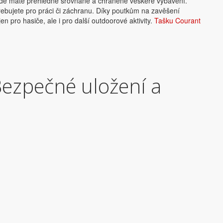
 kde máte přehledně srovnané a chráněné veškeré vybavení.
otřebujete pro práci či záchranu. Díky poutkům na zavěšení
pro hasiče, ale i pro další outdoorové aktivity.
Tašku Courant
Bezpečné uložení a