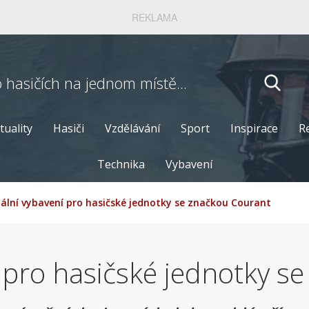
REKLAMA
o hasičích
na jednom místě...
tuality
Hasiči
Vzdělávání
Sport
Inspirace
R
Technika
Vybavení
ální vybavení pro hasičské jednotky se značkou Courant
í pro hasičské jednotky s