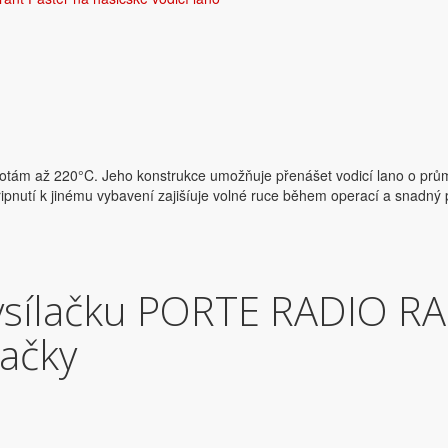
eplotám až 220°C. Jeho konstrukce umožňuje přenášet vodicí lano o pr
utí k jinému vybavení zajišíuje volné ruce během operací a snadný př
ysílačku PORTE RADIO RA
lačky