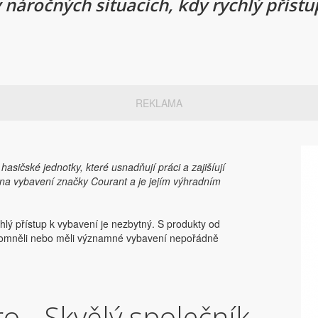
v náročných situacích, kdy rychlý přístu
REKLAMA
sičské jednotky, které usnadňují práci a zajišíují
e na vybavení značky
Courant a je jejím výhradním
chlý přístup k vybavení je nezbytný. S produkty od
apomněli nebo měli významné vybavení nepořádně
o - Skvělý společník