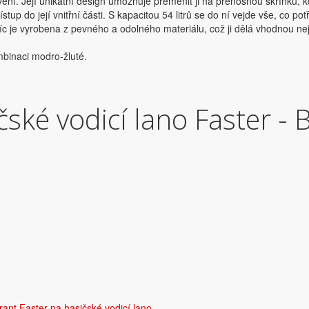
ení. Její unikátní design umožňuje přeměnit ji na přenosnou skříňku,
tup do její vnitřní části. S kapacitou 54 litrů se do ní vejde vše, co p
je vyrobena z pevného a odolného materiálu, což ji dělá vhodnou nejen 
mbinaci modro-žluté.
ské vodicí lano Faster - 
ant Faster na hasičské vodicí lano