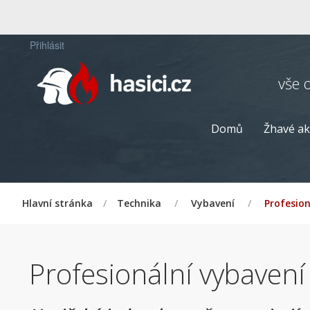
Přihlásit
vše 
Domů
Žhavé ak
Hlavní stránka
/
Technika
/
Vybavení
/
Profesion
Profesionální vybaven