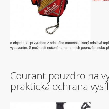
o objemu 7 l je vyroben z odolného materiálu, který odolává t
vybavením. S možností nošení na ramenních popruzích nebo připn
Courant pouzdro na v
praktická ochrana vysí