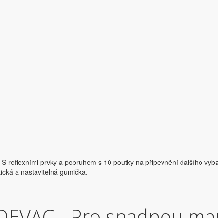
 S reflexními prvky a popruhem s 10 poutky na připevnění dalšího vyba
stická a nastavitelná gumička.
OEVAC - Pro snadnou ma