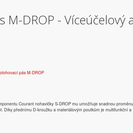
s M-DROP - Víceúčelový 
polohovací pás M-DROP
omponentu Courant nohavičky S-DROP mu umožňuje snadnou proměnu v 
hot. Díky přednímu D-kroužku a materiálovým poutkům je multifunkční a