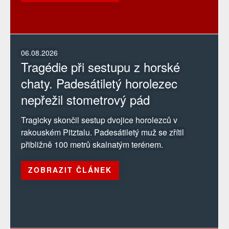
06.08.2026
Tragédie při sestupu z horské
chaty. Padesátiletý horolezec
nepřežil stometrový pád
Tragicky skončil sestup dvojice horolezců v
rakouském Pitztalu. Padesátiletý muž se zřítil
přibližně 100 metrů skalnatým terénem.
ZOBRAZIT ČLÁNEK