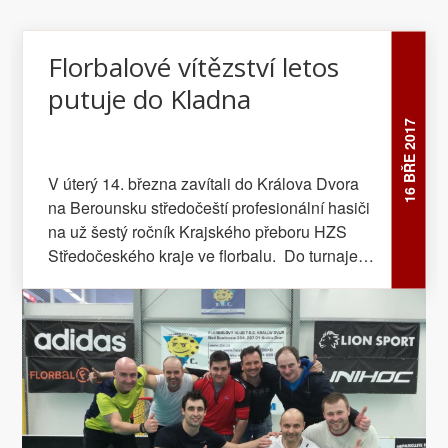
Florbalové vítězství letos
putuje do Kladna
16 BŘE 2017
V úterý 14. března zavítali do Králova Dvora
na Berounsku středočeští profesionální hasiči
na už šestý ročník Krajského přeboru HZS
Středočeského kraje ve florbalu. Do turnaje,
který pořádal Hasičský záchranný sbor
Středočeského kraje ve spolupráci se svým
Sportovním klubem, se přihlásilo rekordních
deset týmů. Krátce po osmé hodině ranní
zahájili rozhodčí úvodním hvizdem první
z celkem 45 zápasů. Po celou dobu soutěže
byla patrná skvělá atmosféra a snaha hráčů o
nejlepší výsledek. Kladenskému týmu se