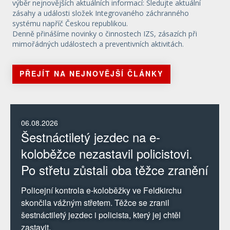
třetí skončil územní odbor Strakonice. Pro
výběr nejnovějších aktuálních informací: Sledujte aktuální
poslední roky jihočeských lezeckých soutěží
zásahy a události složek Integrovaného záchranného
systému napříč Českou republikou.
platilo, že na soutěžích konaných v
Denně přinášíme novinky o činnostech IZS, zásazích při
Jindřichově Hradci vyhrávali táborští hasiči.
mimořádných událostech a preventivních aktivitách.
Letos se celý den s napětím očekávalo, jestli
naopak jindřichohradečtí seberou táborským
PŘEJÍT NA NEJNOVĚJŠÍ ČLÁNKY
vítězství na jejich domácí půdě. Jak je však
vidět z výsledků družstev, vše dopadlo přesně
podle starého přísloví: „když se dva perou,
třetí se směje“. Vendula Matějů tisková mluvčí
06.08.2026
HZS Jihočeského kraje
Šestnáctiletý jezdec na e-
koloběžce nezastavil policistovi.
Po střetu zůstali oba těžce zranění
Policejní kontrola e-koloběžky ve Feldkirchu
skončila vážným střetem. Těžce se zranil
šestnáctiletý jezdec i policista, který jej chtěl
zastavit.