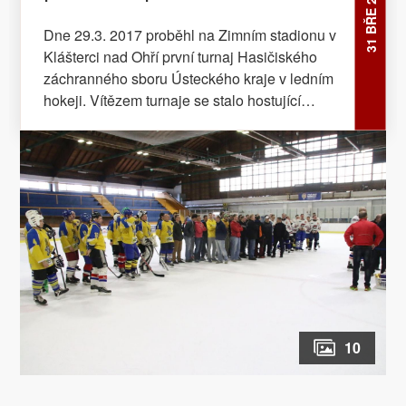
31 BŘE 2017
zlato!
Dne 29.3. 2017 proběhl na Zimním stadionu v
Klášterci nad Ohří první turnaj Hasičiského
záchranného sboru Ústeckého kraje v ledním
hokeji. Vítězem turnaje se stalo hostující
družstvo z Plzně. Druzí skončili hráči z
pořádajícího územního odboru Chomutov a
bronzovou příčku obsadili hráči Územního
odboru Ústí nad Labem doplnění o hráče
z Územního odboru Teplice. Čtvrté skončilo
družstvo Územního odboru Děčín a pátý byl
Územní odbor Most. Turnaj, který oficiálně
pořádal Hasičský záchranný sbor společně se
Sportovním klubem hasičů Ústeckého kraje a
Odborovým svazem hasičů podpořilo Město
Klášterec nad Ohří, M-Club, Stimax
10
international s.r.o., VANAP s.r.o. foto: Michal
Hrdlička HZS Ústecký kraj text: Ing. Lukáš
Marvan, tiskový mluvčí HZS Plzeňského kraje