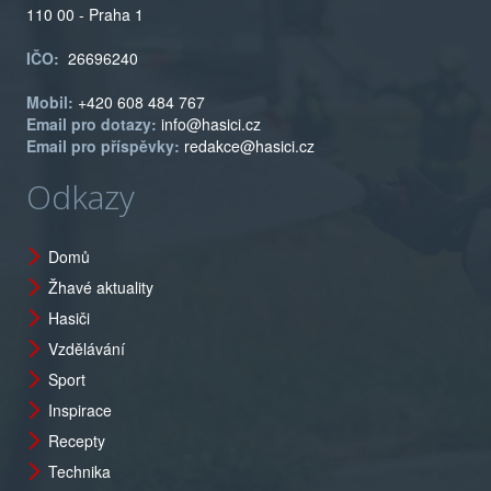
110 00 - Praha 1
IČO:
26696240
Mobil:
+420 608 484 767
Email pro dotazy:
info@hasici.cz
Email pro příspěvky:
redakce@hasici.cz
Odkazy
Domů
Žhavé aktuality
Hasiči
Vzdělávání
Sport
Inspirace
Recepty
Technika