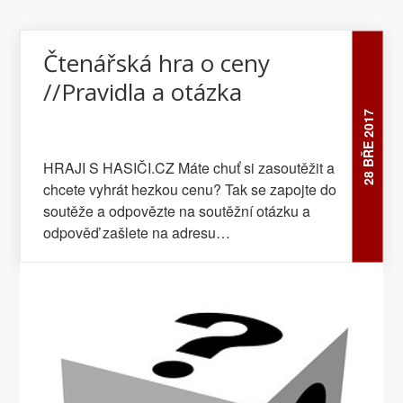
Čtenářská hra o ceny
//Pravidla a otázka
28 BŘE 2017
HRAJI S HASIČI.CZ Máte chuť si zasoutěžit a
chcete vyhrát hezkou cenu? Tak se zapojte do
soutěže a odpovězte na soutěžní otázku a
odpověď zašlete na adresu
:souteze@hasici.cz. Tři správné odpovědi
vylosujeme a odměníme zajímavou cenu.
Výhru vám oznámíme na vaši e-mail adrese a
dohodneme s vámi způsob jejího převzetí a)
v sídle redakce hasiči.cz nebo b) poštovní
zásilkou v rámci území ČR a to na adresu ,
kterou nám oznámíte po obdržení o výhře