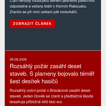
Čtyři nehody motocyklů během jediného pátečního
odpoledne a večera řešili v Horním Rakousku.
Zranilo se při nich celkem pět motorkářů.
ZOBRAZIT ČLÁNEK
08.08.2026
Rozsáhlý požár zasáhl deset
staveb. S plameny bojovalo téměř
šest desítek hasičů
Rozsáhlý noční požár v Braväcově zasáhl deset
staveb. Jeden člověk se zranil a předběžná škoda
dosahuje přibližně 400 tisíc eur.