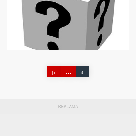
nejpozději do 1 měsíce od data slosování.
Pokud výhru neobdržíte v tomto termínu,
kontaktujte nás. V případě, že se výhra vrátí
odesílateli z důvodu nevyzvednutí výhercem,
bude po dobu 1 měsíce připravena k
osobnímu vyzvednutí v sídle redakce hasiči
cz. Pokud výhra nebude ani v této lhůtě
vyzvednuta, propadá ve prospěch pořadatele
soutěže. Vyhodnocení soutěže naleznete na
stránkách:http:www.hasici.cz//souteze.
|<
...
5
Správnou odpověď na otázku s vyplněnou
přílohou zašlete do 30. května. 2017 na e-
mail: souteze@hasici.cz nebo písemně na
adresu : HASICI CZ, Palác YMCA, Na Poříčí
1041/12, 110 00 Praha 1 Otázka : Nejnovější
REKLAMA
aktuální informace o zásazích a událostech
profesionálních o dobrovolných hasičů
z Česka denně naleznete na stránkách
www.hasici.cz v sekci která se jmenuje: a)