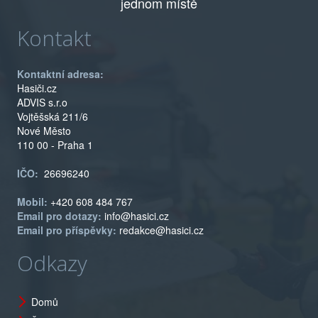
jednom místě
Kontakt
Kontaktní adresa:
Hasiči.cz
ADVIS s.r.o
Vojtěšská 211/6
Nové Město
110 00 - Praha 1
IČO:
26696240
Mobil:
+420 608 484 767
Email pro dotazy:
info@hasici.cz
Email pro příspěvky:
redakce@hasici.cz
Odkazy
Domů