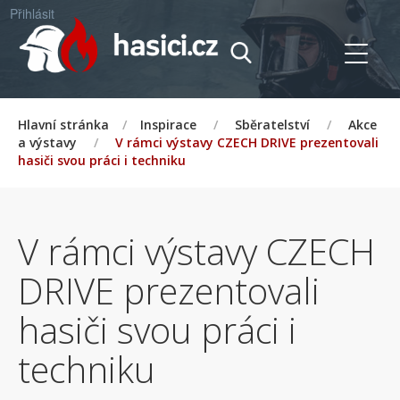
Přihlásit
Hlavní stránka
/
Inspirace
/
Sběratelství
/
Akce
a výstavy
/
V rámci výstavy CZECH DRIVE prezentovali
hasiči svou práci i techniku
V rámci výstavy CZECH
DRIVE prezentovali
hasiči svou práci i
techniku