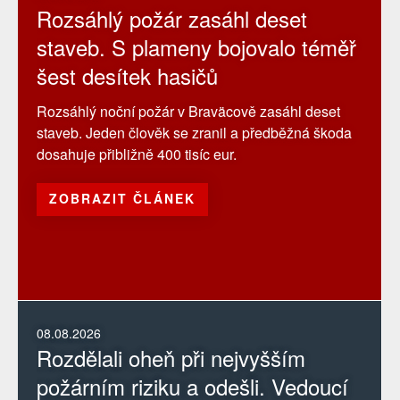
Rozsáhlý požár zasáhl deset
staveb. S plameny bojovalo téměř
šest desítek hasičů
Rozsáhlý noční požár v Braväcově zasáhl deset
staveb. Jeden člověk se zranil a předběžná škoda
dosahuje přibližně 400 tisíc eur.
ZOBRAZIT ČLÁNEK
08.08.2026
Rozdělali oheň při nejvyšším
požárním riziku a odešli. Vedoucí