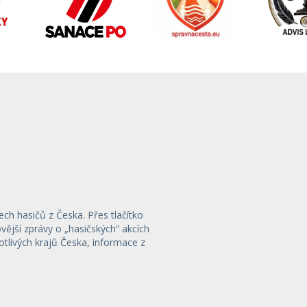
ech hasičů z Česka. Přes tlačítko
ější zprávy o „hasičských“ akcích
otlivých krajů Česka, informace z