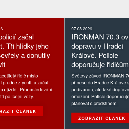
26
07.08.2026
olicií začal
IRONMAN 70.3 ovl
t. Tři hlídky jeho
dopravu v Hradci
evřely a donutily
Králové. Policie
it
doporučuje řidičům
oblasti závodu se
cetiletý řidič místo
Světový závod IRONMAN 7
vyhnout
í prudce zrychlil a začal
přinese do Hradce Králové s
ům ujíždět. Pronásledování
podívanou, ale také dopravn
tři policejní vozy.
omezení. Policie doporučuje
plánovat s předstihem.
RAZIT ČLÁNEK
ZOBRAZIT ČLÁNEK