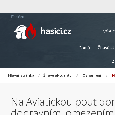
Přihlásit
vše 
Domů
Žhavé ak
Z
Hlavní stránka
/
Žhavé aktuality
/
Oznámení
/
N
Na Aviatickou pouť dora
dopravními omezením