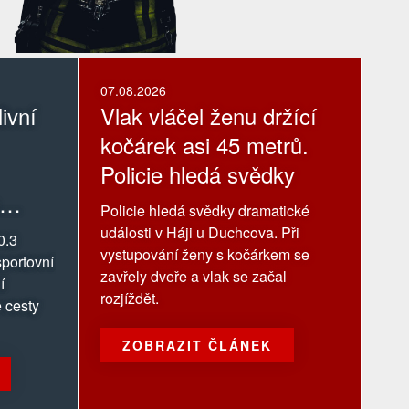
07.08.2026
ivní
Vlak vláčel ženu držící
kočárek asi 45 metrů.
Policie hledá svědky
Policie hledá svědky dramatické
události v Háji u Duchcova. Při
0.3
vystupování ženy s kočárkem se
portovní
zavřely dveře a vlak se začal
í
rozjíždět.
 cesty
ZOBRAZIT ČLÁNEK