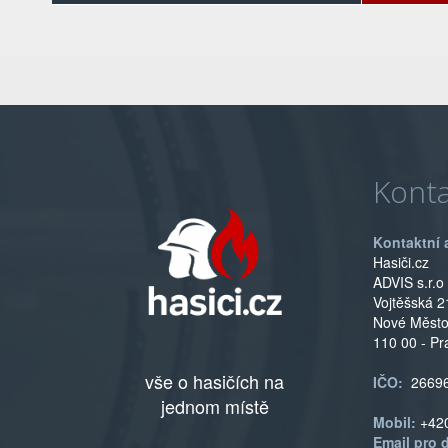
Konta
Kontaktní 
Hasiči.cz
ADVIS s.r.o
Vojtěšská 2
Nové Měst
110 00 - Pr
vše o hasičích na
IČO:
2669
jednom místě
Mobil:
+42
Email pro 