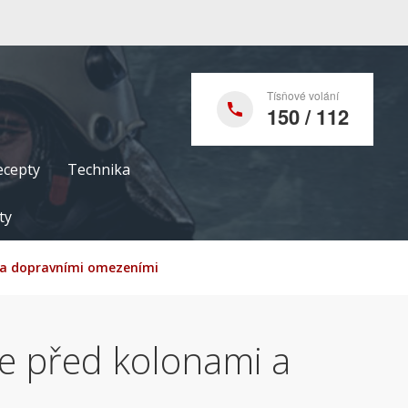
Tísňové volání
150 / 112
ecepty
Technika
ty
mi a dopravními omezeními
uje před kolonami a