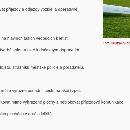
vat příjezdy a odjezdy vozidel a operativně
na hlavních tazích vedoucích k letišti.
Foto: ilustrační 
tvorbě kolon a také k dočasným dopravním
cistů, strážníků městské policie a pořadatelů.
 může výrazně usnadnit cestu na akci i zpět.
parkovat mimo vyhrazené plochy a neblokovat příjezdové komunikace.
ch plochách v areálu letiště.