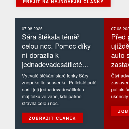
PŘEJÍT NA NEJNOVĚJŠÍ ČLÁNKY
07.08.2026
07.08.20
Sára štěkala téměř
Před p
celou noc. Pomoc díky
ujíždě
ní dorazila k
auto s
jednadevadesátileté
zastav
majitelce
Vytrvalé štěkání staré fenky Sáry
Čtyřiadva
znepokojilo sousedku. Policisté poté
zastaven
našli její jednadevadesátiletou
policist
majitelku ve vaně, kde patrně
ukončily 
strávila celou noc.
ZOB
ZOBRAZIT ČLÁNEK