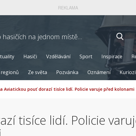
REKLAMA
o hasičích
na jednom místě...
tuality
Hasiči
Vzdělávání
Sport
Inspirace
R
 regionů
Ze světa
Pozvánka
Oznámení
Kuriozi
a Aviatickou pouť dorazí tisíce lidí. Policie varuje před kolona
zí tisíce lidí. Policie var
i