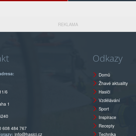
REKLAMA
kt
Odkazy
adresa:
Domů
Žhavé aktuality
11/6
Hasiči
o
Vzdělávání
aha 1
Sport
6240
Inspirace
Recepty
0 608 484 767
dotazy:
info@hasici.cz
Technika