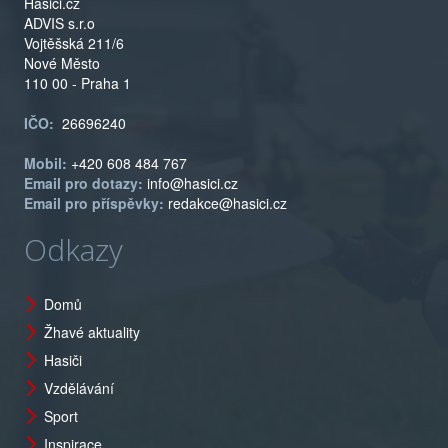
Hasiči.cz
ADVIS s.r.o
Vojtěšská 211/6
Nové Město
110 00 - Praha 1
IČO:
26696240
Mobil:
+420 608 484 767
Email pro dotazy:
info@hasici.cz
Email pro příspěvky:
redakce@hasici.cz
Odkazy
Domů
Žhavé aktuality
Hasiči
Vzdělávání
Sport
Inspirace