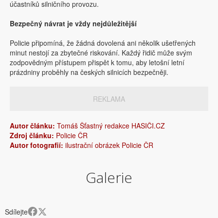
účastníků silničního provozu.
Bezpečný návrat je vždy nejdůležitější
Policie připomíná, že žádná dovolená ani několik ušetřených
minut nestojí za zbytečné riskování. Každý řidič může svým
zodpovědným přístupem přispět k tomu, aby letošní letní
prázdniny proběhly na českých silnicích bezpečněji.
REKLAMA
Autor článku:
Tomáš Šťastný redakce HASIČI.CZ
Zdroj článku:
Policie ČR
Autor fotografií:
ilustrační obrázek Policie ČR
Galerie
Sdílejte