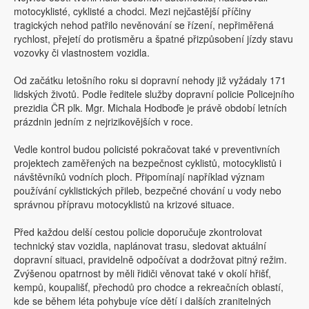
motocyklisté, cyklisté a chodci. Mezi nejčastější příčiny
tragických nehod patřilo nevěnování se řízení, nepřiměřená
rychlost, přejetí do protisměru a špatné přizpůsobení jízdy stavu
vozovky či vlastnostem vozidla.
Od začátku letošního roku si dopravní nehody již vyžádaly 171
lidských životů. Podle ředitele služby dopravní policie Policejního
prezidia ČR plk. Mgr. Michala Hodboďe je právě období letních
prázdnin jedním z nejrizikovějších v roce.
Vedle kontrol budou policisté pokračovat také v preventivních
projektech zaměřených na bezpečnost cyklistů, motocyklistů i
návštěvníků vodních ploch. Připomínají například význam
používání cyklistických přileb, bezpečné chování u vody nebo
správnou přípravu motocyklistů na krizové situace.
Před každou delší cestou policie doporučuje zkontrolovat
technický stav vozidla, naplánovat trasu, sledovat aktuální
dopravní situaci, pravidelně odpočívat a dodržovat pitný režim.
Zvýšenou opatrnost by měli řidiči věnovat také v okolí hřišť,
kempů, koupališť, přechodů pro chodce a rekreačních oblastí,
kde se během léta pohybuje více dětí i dalších zranitelných