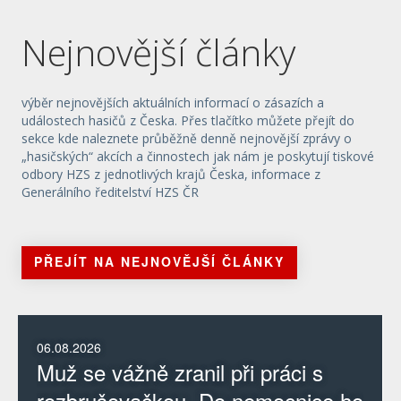
Nejnovější články
výběr nejnovějších aktuálních informací o zásazích a
událostech hasičů z Česka. Přes tlačítko můžete přejít do
sekce kde naleznete průběžně denně nejnovější zprávy o
„hasičských“ akcích a činnostech jak nám je poskytují tiskové
odbory HZS z jednotlivých krajů Česka, informace z
Generálního ředitelství HZS ČR
PŘEJÍT NA NEJNOVĚJŠÍ ČLÁNKY
06.08.2026
Muž se vážně zranil při práci s
rozbrušovačkou. Do nemocnice ho