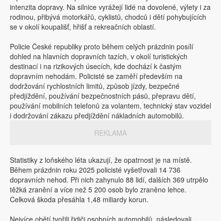
intenzita dopravy. Na silnice vyrážejí lidé na dovolené, výlety i za
rodinou, přibývá motorkářů, cyklistů, chodců i dětí pohybujících
se v okolí koupališť, hřišť a rekreačních oblastí.
Policie České republiky proto během celých prázdnin posílí
dohled na hlavních dopravních tazích, v okolí turistických
destinací i na rizikových úsecích, kde dochází k častým
dopravním nehodám. Policisté se zaměří především na
dodržování rychlostních limitů, způsob jízdy, bezpečné
předjíždění, používání bezpečnostních pásů, přepravu dětí,
používání mobilních telefonů za volantem, technický stav vozidel
i dodržování zákazu předjíždění nákladních automobilů.
REKLAMA
Statistiky z loňského léta ukazují, že opatrnost je na místě.
Během prázdnin roku 2025 policisté vyšetřovali 14 736
dopravních nehod. Při nich zahynulo 88 lidí, dalších 369 utrpělo
těžká zranění a více než 5 200 osob bylo zraněno lehce.
Celková škoda přesáhla 1,48 miliardy korun.
Nejvíce obětí tvořili řidiči osobních automobilů, následovali