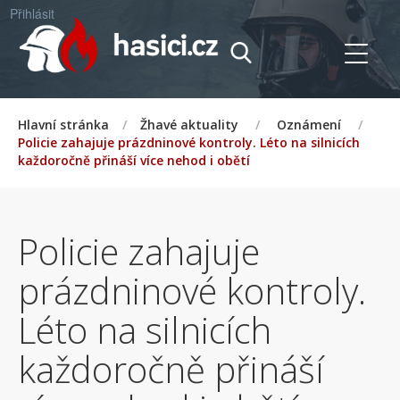
Přihlásit
Hlavní stránka
/
Žhavé aktuality
/
Oznámení
/
Policie zahajuje prázdninové kontroly. Léto na silnicích
každoročně přináší více nehod i obětí
Policie zahajuje
prázdninové kontroly.
Léto na silnicích
každoročně přináší