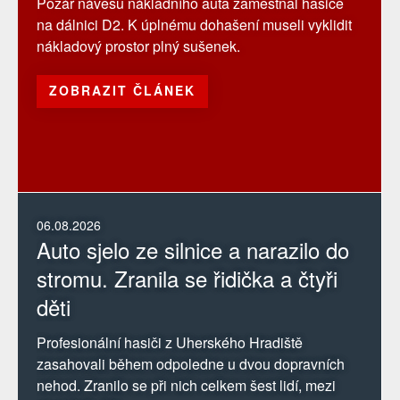
Požár návěsu nákladního auta zaměstnal hasiče
na dálnici D2. K úplnému dohašení museli vyklidit
nákladový prostor plný sušenek.
ZOBRAZIT ČLÁNEK
06.08.2026
Auto sjelo ze silnice a narazilo do
stromu. Zranila se řidička a čtyři
děti
Profesionální hasiči z Uherského Hradiště
zasahovali během odpoledne u dvou dopravních
nehod. Zranilo se při nich celkem šest lidí, mezi