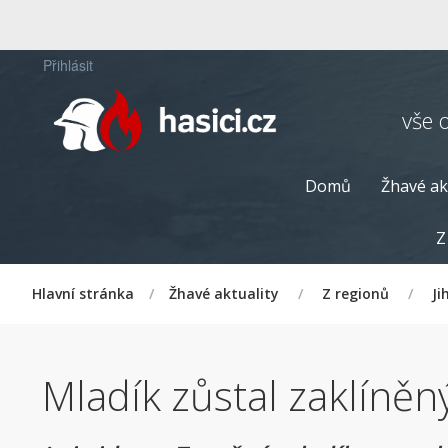
Přihlásit
vše 
Domů
Žhavé ak
Z
Hlavní stránka
/
Žhavé aktuality
/
Z regionů
/
Ji
Mladík zůstal zaklíněn