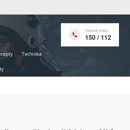
Tísňové volání
150 / 112
ecepty
Technika
ty