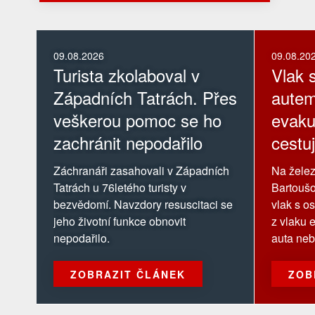
09.08.2026
09.08.20
Turista zkolaboval v
Vlak 
Západních Tatrách. Přes
autem
veškerou pomoc se ho
evaku
zachránit nepodařilo
cestuj
Záchranáři zasahovali v Západních
Na žele
Tatrách u 76letého turisty v
Bartoušo
bezvědomí. Navzdory resuscitaci se
vlak s o
jeho životní funkce obnovit
z vlaku 
nepodařilo.
auta neb
ZOBRAZIT ČLÁNEK
ZOB