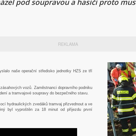
cházel pod soupravou a hasiči proto mu
REKLAMA
yslalo naše operační středisko jednotky HZS ze tří
ch zásahových vozů. Zaměstnanci dopravního podniku
edení a tramvajové soupravy do bezpečného stavu.
ocí hydraulických zvedáků tramvaj přizvednout a ve
ěný byl vyproštěn za 18 minut od příjezdu první