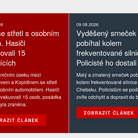
26
09.08.2026
se střetl s osobním
Vyděšený srneček
. Hasiči
pobíhal kolem
ovali 15
frekventované silni
ících
Policisté ho dostali
bezpečí
zničním úseku mezi
Malý a zmatený srneček pob
vem a Kopidlnem se střetl
kolem frekventované silnice
sobním automobilem. Hasiči
Chebsku. Policistům se poda
evakuovali 15 osob, posádka
zvíře odchytit a dopravit do 
yla zraněna.
ZOBRAZIT ČLÁNEK
RAZIT ČLÁNEK