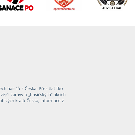
ech hasičů z Česka. Přes tlačítko
ější zprávy o „hasičských“ akcích
otlivých krajů Česka, informace z