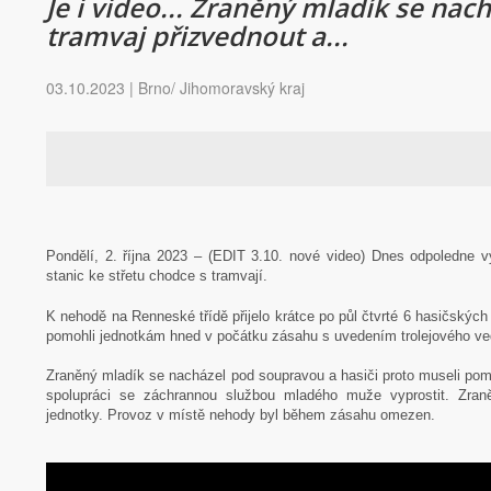
Je i video... Zraněný mladík se na
tramvaj přizvednout a...
03.10.2023 | Brno/ Jihomoravský kraj
Pondělí, 2. října 2023 – (EDIT 3.10. nové video) Dnes odpoledne v
stanic ke střetu chodce s tramvají.
K nehodě na Renneské třídě přijelo krátce po půl čtvrté 6 hasičský
pomohli jednotkám hned v počátku zásahu s uvedením trolejového v
Zraněný mladík se nacházel pod soupravou a hasiči proto museli pom
spolupráci se záchrannou službou mladého muže vyprostit. Zran
jednotky. Provoz v místě nehody byl během zásahu omezen.