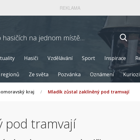
REKLAMA
o hasičích
na jednom místě...
tuality
Hasiči
Vzdělávání
Sport
Inspirace
R
 regionů
Ze světa
Pozvánka
Oznámení
Kuriozi
homoravský kraj
/
Mladík zůstal zaklíněný pod tramvají
ý pod tramvají