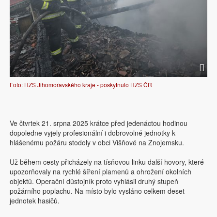
Foto: HZS Jihomoravského kraje - poskytnuto HZS ČR
Ve čtvrtek 21. srpna 2025 krátce před jedenáctou hodinou
dopoledne vyjely profesionální i dobrovolné jednotky k
hlášenému požáru stodoly v obci Višňové na Znojemsku.
Už během cesty přicházely na tísňovou linku další hovory, které
upozorňovaly na rychlé šíření plamenů a ohrožení okolních
objektů. Operační důstojník proto vyhlásil druhý stupeň
požárního poplachu. Na místo bylo vysláno celkem deset
jednotek hasičů.