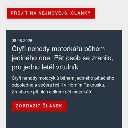
PŘEJÍT NA NEJNOVĚJŠÍ ČLÁNKY
08.08.2026
Čtyři nehody motorkářů během
jediného dne. Pět osob se zranilo,
pro jednu letěl vrtulník
Čtyři nehody motocyklů během jediného pátečního
odpoledne a večera řešili v Horním Rakousku.
Zranilo se při nich celkem pět motorkářů.
ZOBRAZIT ČLÁNEK