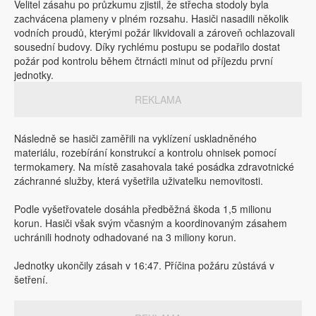
Velitel zásahu po průzkumu zjistil, že střecha stodoly byla
zachvácena plameny v plném rozsahu. Hasiči nasadili několik
vodních proudů, kterými požár likvidovali a zároveň ochlazovali
sousední budovy. Díky rychlému postupu se podařilo dostat
požár pod kontrolu během čtrnácti minut od příjezdu první
jednotky.
REKLAMA
Následně se hasiči zaměřili na vyklízení uskladněného
materiálu, rozebírání konstrukcí a kontrolu ohnisek pomocí
termokamery. Na místě zasahovala také posádka zdravotnické
záchranné služby, která vyšetřila uživatelku nemovitosti.
Podle vyšetřovatele dosáhla předběžná škoda 1,5 milionu
korun. Hasiči však svým včasným a koordinovaným zásahem
uchránili hodnoty odhadované na 3 miliony korun.
Jednotky ukončily zásah v 16:47. Příčina požáru zůstává v
šetření.