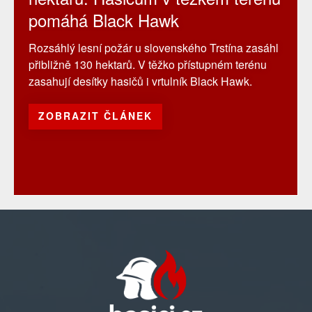
pomáhá Black Hawk
Rozsáhlý lesní požár u slovenského Trstína zasáhl
přibližně 130 hektarů. V těžko přístupném terénu
zasahují desítky hasičů i vrtulník Black Hawk.
ZOBRAZIT ČLÁNEK