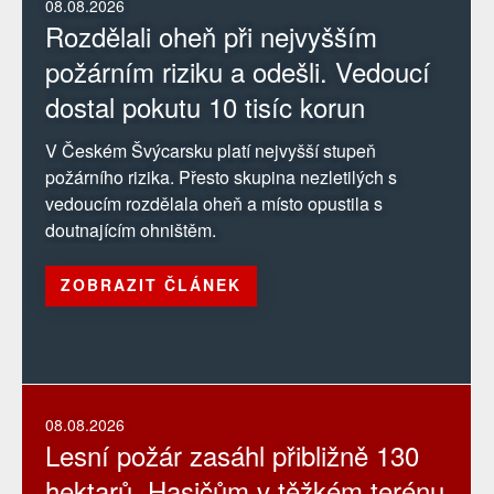
08.08.2026
Rozdělali oheň při nejvyšším
požárním riziku a odešli. Vedoucí
dostal pokutu 10 tisíc korun
V Českém Švýcarsku platí nejvyšší stupeň
požárního rizika. Přesto skupina nezletilých s
vedoucím rozdělala oheň a místo opustila s
doutnajícím ohništěm.
ZOBRAZIT ČLÁNEK
08.08.2026
Lesní požár zasáhl přibližně 130
hektarů. Hasičům v těžkém terénu