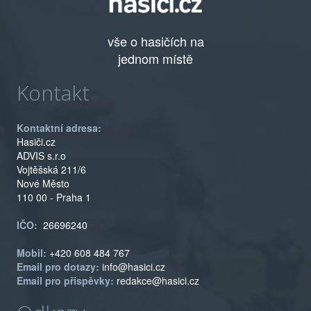
vše o hasičích na
jednom místě
Kontakt
Kontaktní adresa:
Hasiči.cz
ADVIS s.r.o
Vojtěšská 211/6
Nové Město
110 00 - Praha 1
IČO:
26696240
Mobil:
+420 608 484 767
Email pro dotazy:
info@hasici.cz
Email pro příspěvky:
redakce@hasici.cz