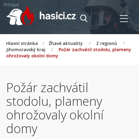
Přihlásit
Hlavní stránka
/
Žhavé aktuality
/
Z regionů
/
Jihomoravský kraj
/
Požár zachvátil stodolu, plameny
ohrožovaly okolní domy
Požár zachvátil
stodolu, plameny
ohrožovaly okolní
domy