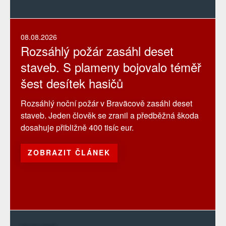
08.08.2026
Rozsáhlý požár zasáhl deset
staveb. S plameny bojovalo téměř
šest desítek hasičů
Rozsáhlý noční požár v Braväcově zasáhl deset
staveb. Jeden člověk se zranil a předběžná škoda
dosahuje přibližně 400 tisíc eur.
ZOBRAZIT ČLÁNEK