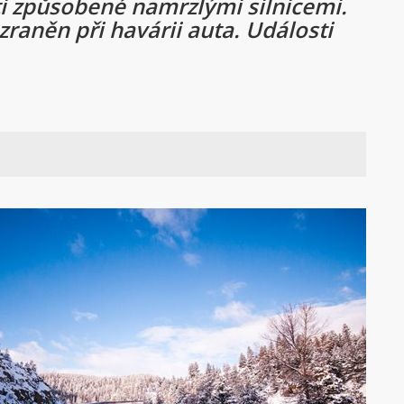
ti způsobené namrzlými silnicemi.
zraněn při havárii auta. Události