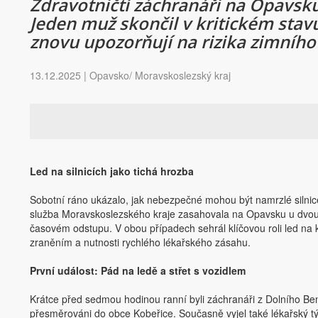
Zdravotničtí záchranáři na Opavsku
Jeden muž skončil v kritickém stavu
znovu upozorňují na rizika zimního
13.12.2025 | Opavsko/ Moravskoslezský kraj
Led na silnicích jako tichá hrozba
Sobotní ráno ukázalo, jak nebezpečné mohou být namrzlé silnic
služba Moravskoslezského kraje zasahovala na Opavsku u dvou 
časovém odstupu. V obou případech sehrál klíčovou roli led na 
zraněním a nutnosti rychlého lékařského zásahu.
První událost: Pád na ledě a střet s vozidlem
Krátce před sedmou hodinou ranní byli záchranáři z Dolního B
přesměrováni do obce Kobeřice. Současně vyjel také lékařský tý