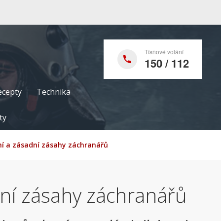
Tísňové volání
150 / 112
ecepty
Technika
ty
ní a zásadní zásahy záchranářů
dní zásahy záchranářů