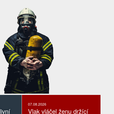
07.08.2026
ivní
Vlak vláčel ženu držící