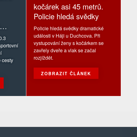
kočárek asi 45 metrů.
Policie hledá svědky
Policie hledá svědky dramatické
události v Háji u Duchcova. Při
0.3
vystupování ženy s kočárkem se
portovní
zavřely dveře a vlak se začal
í
rozjíždět.
 cesty
ZOBRAZIT ČLÁNEK