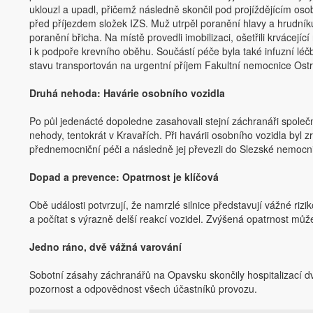
uklouzl a upadl, přičemž následně skončil pod projíždějícím osob
před příjezdem složek IZS. Muž utrpěl poranění hlavy a hrudníku 
poranění břicha. Na místě provedli imobilizaci, ošetřili krvácející rá
i k podpoře krevního oběhu. Součástí péče byla také infuzní léč
stavu transportován na urgentní příjem Fakultní nemocnice Ost
Druhá nehoda: Havárie osobního vozidla
Po půl jedenácté dopoledne zasahovali stejní záchranáři spole
nehody, tentokrát v Kravařích. Při havárii osobního vozidla byl
přednemocniční péči a následně jej převezli do Slezské nemocn
Dopad a prevence: Opatrnost je klíčová
Obě události potvrzují, že namrzlé silnice představují vážné riz
a počítat s výrazně delší reakcí vozidel. Zvýšená opatrnost mů
Jedno ráno, dvě vážná varování
Sobotní zásahy záchranářů na Opavsku skončily hospitalizací dv
pozornost a odpovědnost všech účastníků provozu.