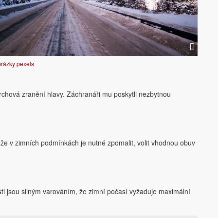
obrázky pexels
ovrchová zranění hlavy. Záchranáři mu poskytli nezbytnou
í, že v zimních podmínkách je nutné zpomalit, volit vhodnou obuv
sti jsou silným varováním, že zimní počasí vyžaduje maximální