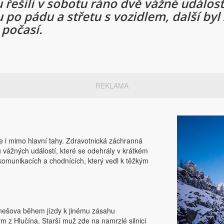
 řešili v sobotu ráno dvě vážné událos
 po pádu a střetu s vozidlem, další byl 
 počasí.
REKLAMA
e i mimo hlavní tahy. Zdravotnická záchranná
vážných událostí, které se odehrály v krátkém
komunikacích a chodnících, který vedl k těžkým
enešova během jízdy k jinému zásahu
m z Hlučína. Starší muž zde na namrzlé silnici