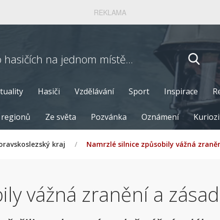
REKLAMA
o hasičích
na jednom místě...
tuality
Hasiči
Vzdělávání
Sport
Inspirace
R
 regionů
Ze světa
Pozvánka
Oznámení
Kuriozi
ravskoslezský kraj
/
Namrzlé silnice způsobily vážná zraně
ily vážná zranění a zása