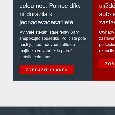
celou noc. Pomoc díky
ujíždě
ní dorazila k
auto s
jednadevadesátileté
zastav
majitelce
Vytrvalé štěkání staré fenky Sáry
Čtyřiadva
znepokojilo sousedku. Policisté poté
zastaven
našli její jednadevadesátiletou
policist
majitelku ve vaně, kde patrně
ukončily 
strávila celou noc.
ZOB
ZOBRAZIT ČLÁNEK