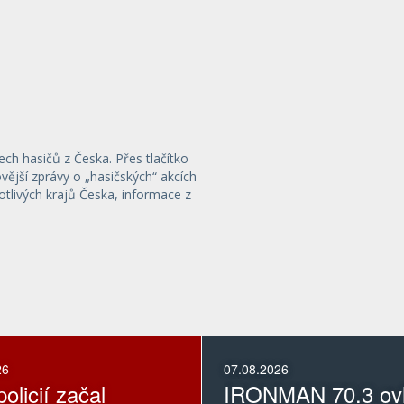
ech hasičů z Česka. Přes tlačítko
ější zprávy o „hasičských“ akcích
otlivých krajů Česka, informace z
26
07.08.2026
olicií začal
IRONMAN 70.3 ovl