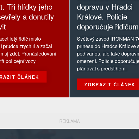
t. Tři hlídky jeho
dopravu v Hradci
evřely a donutily
Králové. Policie
it
doporučuje řidičům
oblasti závodu se
cetiletý řidič místo
Světový závod IRONMAN 7
vyhnout
í prudce zrychlil a začal
přinese do Hradce Králové s
ům ujíždět. Pronásledování
podívanou, ale také dopravn
tři policejní vozy.
omezení. Policie doporučuje
plánovat s předstihem.
RAZIT ČLÁNEK
ZOBRAZIT ČLÁNEK
REKLAMA