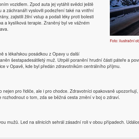
ním vozidlem. Zpod auta jej vytáhli svědci ještě
a záchranáři vyslovili podezření také na vnitřní
ny, zajistili žilní vstup a podali léky proti bolesti
ba a kyslíková terapie. Zraněný byl ve vážném
rava.
Foto: ilustrační 
čně s lékařskou posádkou z Opavy u další
 zraněn šestapadesátiletý muž. Utrpěl poranění hrudní části páteře a p
ice v Opavě, kde byl předán zdravotníkům centrálního příjmu.
iko nejen pro řidiče, ale i pro chodce. Zdravotníci opakovaně upozorňuj
že rozhodnout o tom, zda se běžná cesta změní v boj o zdraví.
ou mužů. Led na silnicích sehrál zásadní roli v obou případech. Událo