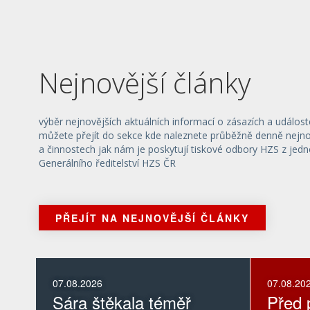
Nejnovější články
výběr nejnovějších aktuálních informací o zásazích a událost
můžete přejít do sekce kde naleznete průběžně denně nejnov
a činnostech jak nám je poskytují tiskové odbory HZS z jedn
Generálního ředitelství HZS ČR
PŘEJÍT NA NEJNOVĚJŠÍ ČLÁNKY
07.08.2026
07.08.20
Sára štěkala téměř
Před p