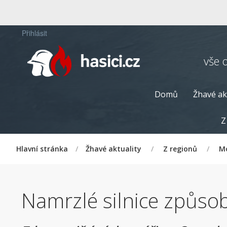
Přihlásit
vše 
Domů
Žhavé ak
Z
Hlavní stránka
/
Žhavé aktuality
/
Z regionů
/
Mo
Namrzlé silnice způsob