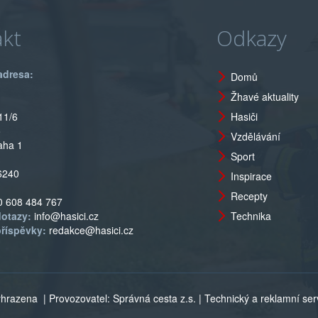
kt
Odkazy
adresa:
Domů
Žhavé aktuality
11/6
Hasiči
o
Vzdělávání
aha 1
Sport
6240
Inspirace
Recepty
0 608 484 767
dotazy:
info@hasici.cz
Technika
příspěvky:
redakce@hasici.cz
vyhrazena
| Provozovatel: Správná cesta z.s. | Technický a reklamní servi