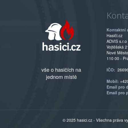
Konta
Kontaktní 
Hasiči.cz
ADVIS s.r.o
Vojtěšská 2
Nové Měst
110 00 - Pr
vše o hasičích na
IČO:
2669
jednom místě
Mobil:
+42
Email pro 
Email pro 
© 2025 hasici.cz - Všechna práva 