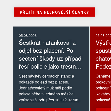
PŘEJÍT NA NEJNOVĚJŠÍ ČLÁNKY
05.08.2026
05.08.20
Šestkrát natankoval a
Výstř
odjel bez placení. Po
spusti
sečtení škody už případ
chatov
řeší policie jako trestný
Podez
čin
louce
Šest návštěv čerpacích stanic a
Oznámení
pokaždé odjezd bez placení.
brokovni
Jednatřicetiletý muž měl podle
policejn
policie během jediného měsíce
Kovářov
způsobit škodu přes 16 tisíc korun.
policisté