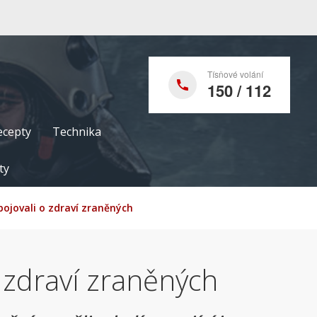
Tísňové volání
150 / 112
ecepty
Technika
ty
bojovali o zdraví zraněných
o zdraví zraněných