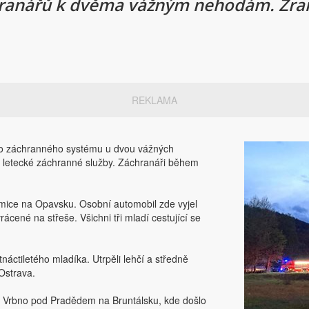
ranářů k dvěma vážným nehodám. Zraněn
REKLAMA
ého záchranného systému u dvou vážných
i letecké záchranné služby. Záchranáři během
mice na Opavsku. Osobní automobil zde vyjel
rácené na střeše. Všichni tři mladí cestující se
náctiletého mladíka. Utrpěli lehčí a středně
Ostrava.
tě Vrbno pod Pradědem na Bruntálsku, kde došlo