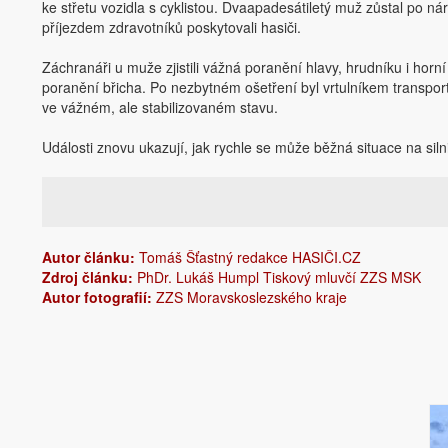
ke střetu vozidla s cyklistou. Dvaapadesátiletý muž zůstal po 
příjezdem zdravotníků poskytovali hasiči.
Záchranáři u muže zjistili vážná poranění hlavy, hrudníku i horn
poranění břicha. Po nezbytném ošetření byl vrtulníkem transpo
ve vážném, ale stabilizovaném stavu.
Události znovu ukazují, jak rychle se může běžná situace na siln
Autor článku:
Tomáš Šťastný redakce HASIČI.CZ
Zdroj článku:
PhDr. Lukáš Humpl Tiskový mluvčí ZZS MSK
Autor fotografií:
ZZS Moravskoslezského kraje