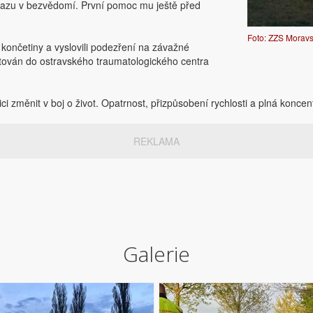
nárazu v bezvědomí. První pomoc mu ještě před
Foto: ZZS Moravs
í končetiny a vyslovili podezření na závažné
rtován do ostravského traumatologického centra
ici změnit v boj o život. Opatrnost, přizpůsobení rychlosti a plná konc
REKLAMA
Galerie