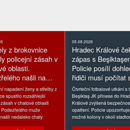
26
05.08.2026
ely z brokovnice
Hradec Králové če
ly policejní zásah v
zápas s Beşiktaşe
é oblasti.
Policie posílí dohle
řelého našli na
řidiči musí počítat 
kolonami
 napadení ženy a střelby z
Čtvrteční fotbalové utkání s
ce spustilo rozsáhlejší
Beşiktaş JK přinese do Hra
í zásah v chatové oblasti
Králové zvýšená bezpečnos
. Podezřelého muže
opatření. Policie upozorňuje
 našli nedaleko chaty.
možné kolony v okolí stadio