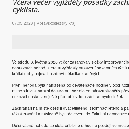
Včera večer vyjížděly posádky zách
cyklista.
07.05.2026 | Moravskoslezský kraj
Ve středu 6. května 2026 večer zasahovaly složky Integrovan
dopravních nehod, které si vyžádaly nasazení pozemních týmů 
krátké doby bojovali o zdraví několika zraněných.
První nehoda byla nahlášena po devatenácté hodině v obci Koz
mimo silnici a narazil do stromu. Vozidlo po nárazu skončilo přev
dokázali dostat ven ještě před příjezdem záchranných složek.
Záchranáři na místě ošetřili dvacetiletého, sedmnáctiletého a pat
těžká zranění a následně byli převezeni do Fakultní nemocnice 
Další vážná nehoda se stala přibližně o hodinu později ve měs