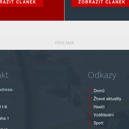
RAZIT ČLÁNEK
ZOBRAZIT ČLÁNEK
REKLAMA
kt
Odkazy
adresa:
Domů
Žhavé aktuality
11/6
Hasiči
o
Vzdělávání
aha 1
Sport