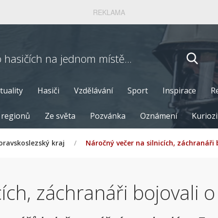
REKLAMA
o hasičích
na jednom místě...
tuality
Hasiči
Vzdělávání
Sport
Inspirace
R
 regionů
Ze světa
Pozvánka
Oznámení
Kuriozi
ravskoslezský kraj
/
Náročný večer na silnicích, záchranáři 
ích, záchranáři bojovali 