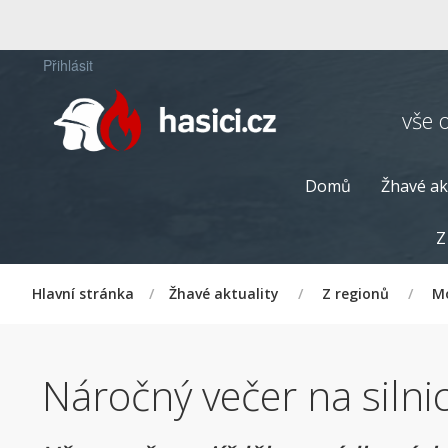
Přihlásit
vše 
Domů
Žhavé ak
Z
Hlavní stránka
/
Žhavé aktuality
/
Z regionů
/
Mo
Náročný večer na silnic