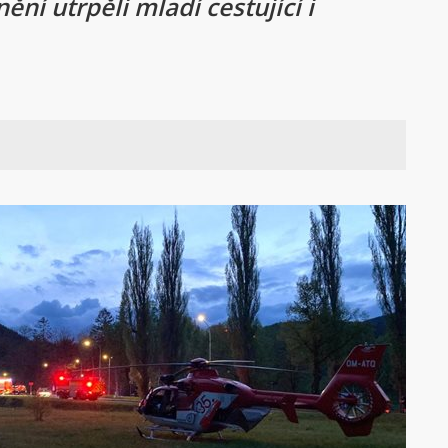
í utrpěli mladí cestující i