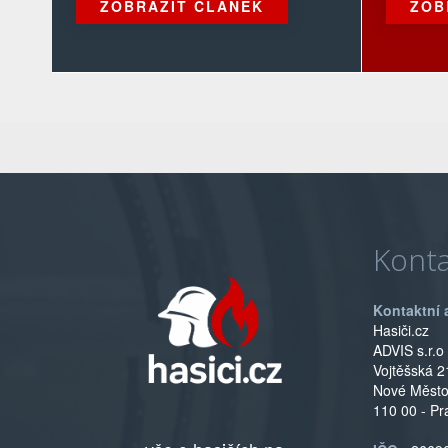
ZOBRAZIT ČLÁNEK
ZOB
Konta
Kontaktní 
Hasiči.cz
ADVIS s.r.o
Vojtěšská 2
Nové Měst
110 00 - Pr