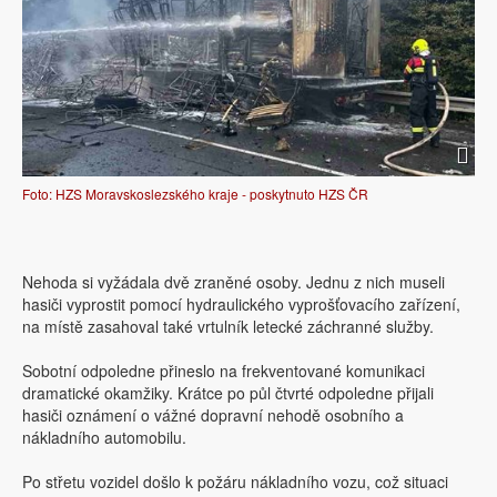
Foto: HZS Moravskoslezského kraje - poskytnuto HZS ČR
Nehoda si vyžádala dvě zraněné osoby. Jednu z nich museli
hasiči vyprostit pomocí hydraulického vyprošťovacího zařízení,
na místě zasahoval také vrtulník letecké záchranné služby.
Sobotní odpoledne přineslo na frekventované komunikaci
dramatické okamžiky. Krátce po půl čtvrté odpoledne přijali
hasiči oznámení o vážné dopravní nehodě osobního a
nákladního automobilu.
Po střetu vozidel došlo k požáru nákladního vozu, což situaci