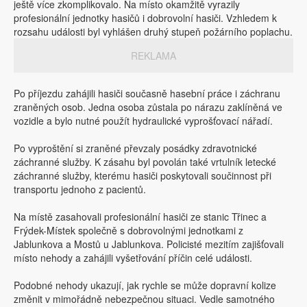
ještě více zkomplikovalo. Na místo okamžitě vyrazily
profesionální jednotky hasičů i dobrovolní hasiči. Vzhledem k
rozsahu události byl vyhlášen druhý stupeň požárního poplachu.
REKLAMA
Po příjezdu zahájili hasiči současně hasební práce i záchranu
zraněných osob. Jedna osoba zůstala po nárazu zaklíněná ve
vozidle a bylo nutné použít hydraulické vyprošťovací nářadí.
Po vyproštění si zraněné převzaly posádky zdravotnické
záchranné služby. K zásahu byl povolán také vrtulník letecké
záchranné služby, kterému hasiči poskytovali součinnost při
transportu jednoho z pacientů.
Na místě zasahovali profesionální hasiči ze stanic Třinec a
Frýdek-Místek společně s dobrovolnými jednotkami z
Jablunkova a Mostů u Jablunkova. Policisté mezitím zajišťovali
místo nehody a zahájili vyšetřování příčin celé události.
Podobné nehody ukazují, jak rychle se může dopravní kolize
změnit v mimořádně nebezpečnou situaci. Vedle samotného