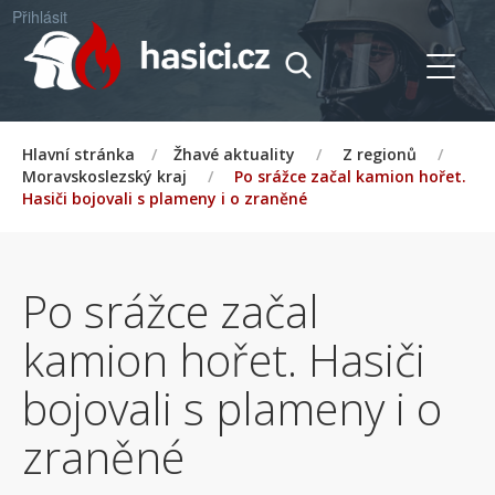
Přihlásit
Hlavní stránka
/
Žhavé aktuality
/
Z regionů
/
Moravskoslezský kraj
/
Po srážce začal kamion hořet.
Hasiči bojovali s plameny i o zraněné
Po srážce začal
kamion hořet. Hasiči
bojovali s plameny i o
zraněné