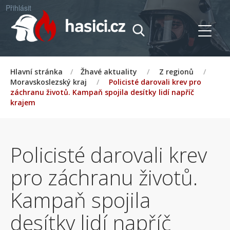
Přihlásit
Hlavní stránka
/
Žhavé aktuality
/
Z regionů
/
Moravskoslezský kraj
/
Policisté darovali krev pro
záchranu životů. Kampaň spojila desítky lidí napříč
krajem
Policisté darovali krev
pro záchranu životů.
Kampaň spojila
desítky lidí napříč