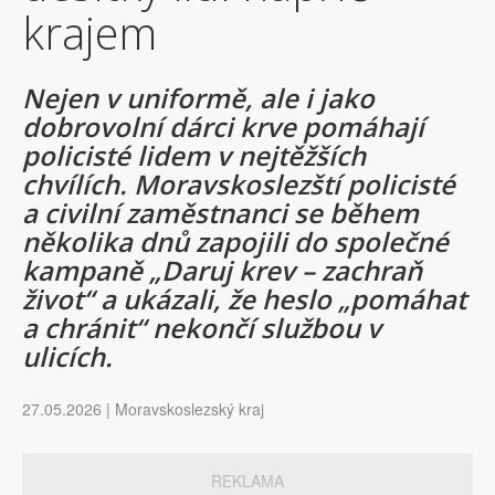
krajem
Nejen v uniformě, ale i jako
dobrovolní dárci krve pomáhají
policisté lidem v nejtěžších
chvílích. Moravskoslezští policisté
a civilní zaměstnanci se během
několika dnů zapojili do společné
kampaně „Daruj krev – zachraň
život“ a ukázali, že heslo „pomáhat
a chránit“ nekončí službou v
ulicích.
27.05.2026 | Moravskoslezský kraj
REKLAMA