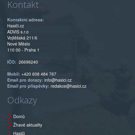
Kontakt
Kontaktní adresa:
Hasiči.cz
ADVIS s.r.o
Vojtěšská 211/6
Nové Město
110 00 - Praha 1
IČO:
26696240
Mobil:
+420 608 484 767
Email pro dotazy:
info@hasici.cz
Email pro příspěvky:
redakce@hasici.cz
Odkazy
Domů
Žhavé aktuality
Hasiči