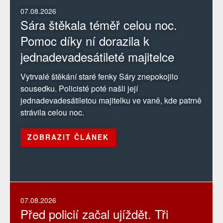
07.08.2026
Sára štěkala téměř celou noc.
Pomoc díky ní dorazila k
jednadevadesátileté majitelce
Vytrvalé štěkání staré fenky Sáry znepokojilo
sousedku. Policisté poté našli její
jednadevadesátiletou majitelku ve vaně, kde patrně
strávila celou noc.
ZOBRAZIT ČLÁNEK
07.08.2026
Před policií začal ujíždět. Tři