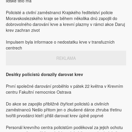
lidské tělo má
Policisté a civilní zaměstnanci Krajského ředitelství policie
Moravskoslezského kraje se během několika dnů zapojili do
dobrovolného darování krve a krevní plazmy v rámci akce Daruj
krev zachran zivot
Impulsem byla informace o nedostatku krve v transfuzních
centrech
REKLAMA
Desítky policistů dorazily darovat krev
První společné darování proběhlo v pátek 22 května v Krevním
centru Fakultní nemocnice Ostrava
Do akce se zapojilo přibližně čtyřicet policistů a civilních
zaměstnanců Nešlo přitom jen o zkušené dárce zhruba třetinu
tvořili prvodárci kteří přišli darovat krev úplně poprvé
Personál krevního centra policistům poděkoval za jejich ochotu