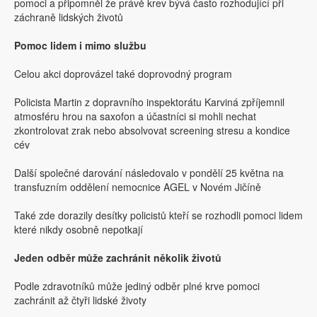
pomoci a připomněl že právě krev bývá často rozhodující při
záchraně lidských životů
Pomoc lidem i mimo službu
Celou akci doprovázel také doprovodný program
Policista Martin z dopravního inspektorátu Karviná zpříjemnil
atmosféru hrou na saxofon a účastníci si mohli nechat
zkontrolovat zrak nebo absolvovat screening stresu a kondice
cév
Další společné darování následovalo v pondělí 25 května na
transfuzním oddělení nemocnice AGEL v Novém Jičíně
Také zde dorazily desítky policistů kteří se rozhodli pomoci lidem
které nikdy osobně nepotkají
Jeden odběr může zachránit několik životů
Podle zdravotníků může jediný odběr plné krve pomoci
zachránit až čtyři lidské životy