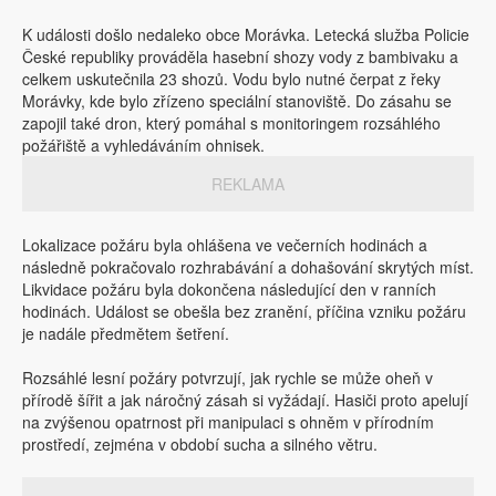
K události došlo nedaleko obce Morávka. Letecká služba Policie
České republiky prováděla hasební shozy vody z bambivaku a
celkem uskutečnila 23 shozů. Vodu bylo nutné čerpat z řeky
Morávky, kde bylo zřízeno speciální stanoviště. Do zásahu se
zapojil také dron, který pomáhal s monitoringem rozsáhlého
požářiště a vyhledáváním ohnisek.
REKLAMA
Lokalizace požáru byla ohlášena ve večerních hodinách a
následně pokračovalo rozhrabávání a dohašování skrytých míst.
Likvidace požáru byla dokončena následující den v ranních
hodinách. Událost se obešla bez zranění, příčina vzniku požáru
je nadále předmětem šetření.
Rozsáhlé lesní požáry potvrzují, jak rychle se může oheň v
přírodě šířit a jak náročný zásah si vyžádají. Hasiči proto apelují
na zvýšenou opatrnost při manipulaci s ohněm v přírodním
prostředí, zejména v období sucha a silného větru.