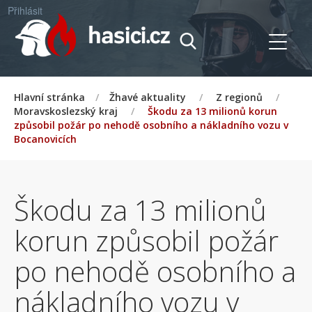
Přihlásit
Hlavní stránka
/
Žhavé aktuality
/
Z regionů
/
Moravskoslezský kraj
/
Škodu za 13 milionů korun
způsobil požár po nehodě osobního a nákladního vozu v
Bocanovicích
Škodu za 13 milionů
korun způsobil požár
po nehodě osobního a
nákladního vozu v