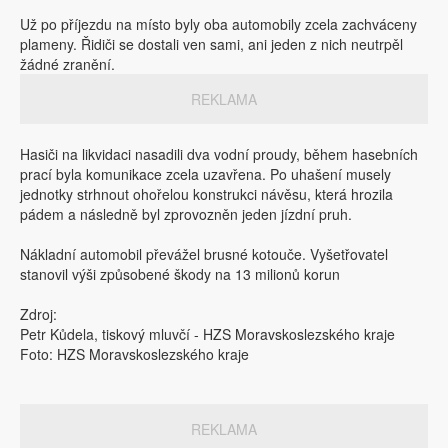
Už po příjezdu na místo byly oba automobily zcela zachváceny
plameny. Řidiči se dostali ven sami, ani jeden z nich neutrpěl
žádné zranění.
REKLAMA
Hasiči na likvidaci nasadili dva vodní proudy, během hasebních
prací byla komunikace zcela uzavřena. Po uhašení musely
jednotky strhnout ohořelou konstrukci návěsu, která hrozila
pádem a následně byl zprovozněn jeden jízdní pruh.
Nákladní automobil převážel brusné kotouče. Vyšetřovatel
stanovil výši způsobené škody na 13 milionů korun
Zdroj:
Petr Kůdela, tiskový mluvčí - HZS Moravskoslezského kraje
Foto: HZS Moravskoslezského kraje
REKLAMA