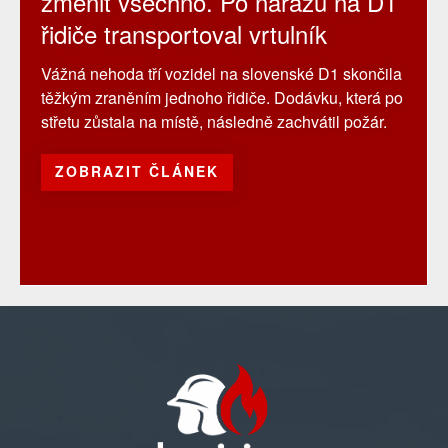
změnit všechno. Po nárazu na D1
řidiče transportoval vrtulník
Vážná nehoda tří vozidel na slovenské D1 skončila
těžkým zraněním jednoho řidiče. Dodávku, která po
střetu zůstala na místě, následně zachvátil požár.
ZOBRAZIT ČLÁNEK