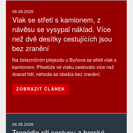
06.08.2026
Vlak se střetl s kamionem, z
návěsu se vysypal náklad. Více
než dvě desítky cestujících jsou
bez zranění
Na železničním přejezdu u Byňova se střetl vlak s
kamionem. Přestože ve vlaku cestovalo více než
dvacet lidí, nehoda se obešla bez zranění.
ZOBRAZIT ČLÁNEK
06.08.2026
Tragédie při sestupu z horské