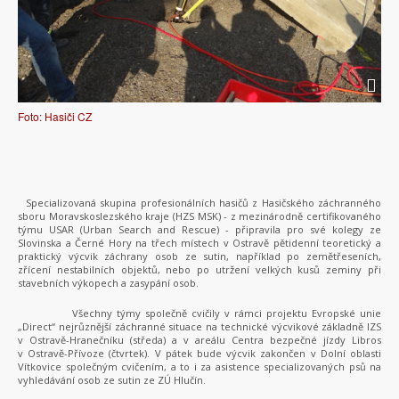
Foto: Hasiči CZ
Specializovaná skupina profesionálních hasičů z Hasičského záchranného
sboru Moravskoslezského kraje (HZS MSK) - z mezinárodně certifikovaného
týmu USAR (Urban Search and Rescue) - připravila pro své kolegy ze
Slovinska a Černé Hory na třech místech v Ostravě pětidenní teoretický a
praktický výcvik záchrany osob ze sutin, například po zemětřeseních,
zřícení nestabilních objektů, nebo po utržení velkých kusů zeminy při
stavebních výkopech a zasypání osob.
Všechny týmy společně cvičily v rámci projektu Evropské unie
„Direct“ nejrůznější záchranné situace na technické výcvikové základně IZS
v Ostravě-Hranečníku (středa) a v areálu Centra bezpečné jízdy Libros
v Ostravě-Přívoze (čtvrtek). V pátek bude výcvik zakončen v Dolní oblasti
Vítkovice společným cvičením, a to i za asistence specializovaných psů na
vyhledávání osob ze sutin ze ZÚ Hlučín.