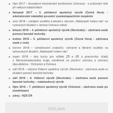
říjen 2017 – dvoudenní mezinárodní konference (Ostrava) - o snižování rizik
při velkých katastrofách
listopad 2017 – 3. pětidenní společný výcvik (Černá Hora) -
odstraňování následků povodní vysokokapacitním čerpáním
únor 2018 – zahájení soutěže a besed s názvem „Nebezpečí kolem nás“ ve
vybraných školách v okrese Ostrava-město
březen 2018 – 4. pětidenní společný výcvik (Slovinsko) - záchrana osob
pomocí lezecké techniky
květen 2018 – 5. pětidenní společný výcvik (Černá Hora) - záchrana
osob z vody
červen 2018 – vyhodnocení znalostní, výtvarné a literární soutěže na
ostravských školách „Nebezpečí kolem nás“
srpen 2018 – dva kurzy pro učitele ZŠ a SŠ a pracovníky úřadů
z Moravskoslezského kraje, zaměřené na požární ochranu a ochranu
obyvatelstva - Ostravice a Ostrava
září 2018 – vložený třídenní společný výcvik (Slovinsko) - záchrana osob ve
skalách pomocí lezecké techniky
září 2018 – 6. třídenní výcvik (Slovinsko) - záchrana osob pomocí
lezecké techniky – nadstavbový výcvik
říjen 2018 – 7. pětidenní společný výcvik (Ostrava) - záchrana osob po
zemětřesení
zdroj : HZS ČR
REKLAMA