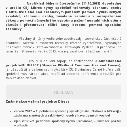
Například během čtvrtečního (11.10.2018) dopoledne
v areálu CBJ Libros týmy společně trénovaly záchranu osoby
z auta, uvízlého pod betonovým panelem pomocí hydraulických
zvedáků, záchranu osoby, zavalené zeminou v nezapaženém
výkopu pomocí důmyslného systému pažení nestabilních stěn a
zkoušeli přesunovat těžké kusy betonu pomocí speciální
techniky.
Všechny tři týmy vedle toho absolvovaly i teoretickou část, včetně
prohlídek zázemí a moderní techniky (včetně vyprošťovací) vybraných
hasičských stanic - Ostrava-Zábřeh a Ostrava-Jih. Vyslechli si přednášku na
téma Zemětřesení v Nepálu 2015, kde mj. zasahovali i čeští záchranáři.
HZS MSK se loni zapojil do třístranného
dlouhodobého
projektu
EU DIRECT (DIsaster REsilient Communities and Towns)
,
jehož součástí je celkem sedm výcviků v ČR, Slovinsku a Černé Hoře a další
společné mezinárodní akce, například odborné konference a soutěže pro
žáky základních škol.
REKLAMA
Známé akce v rámci projektu Direct
červen 2017 – 1. pětidenní společný výcvik (místo: Ostrava a MS kraj) -
záchrana zraněných a zaklíněných osob z havarovaných vozidel
říjen 2017 – 2. pětidenní společný výcvik (Slovinsko) - likvidace požárů
v přírodě