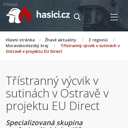
Přihlásit
Hlavní stránka
/
Žhavé aktuality
/
Z regionů
/
Moravskoslezský kraj
/
Třístranný výcvik v sutinách v
Ostravě v projektu EU Direct
Třístranný výcvik v
sutinách v Ostravě v
projektu EU Direct
Specializovaná skupina