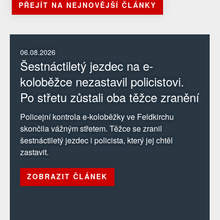
PŘEJÍT NA NEJNOVĚJŠÍ ČLÁNKY
06.08.2026
Šestnáctiletý jezdec na e-
koloběžce nezastavil policistovi.
Po střetu zůstali oba těžce zranění
Policejní kontrola e-koloběžky ve Feldkirchu
skončila vážným střetem. Těžce se zranil
šestnáctiletý jezdec i policista, který jej chtěl
zastavit.
ZOBRAZIT ČLÁNEK