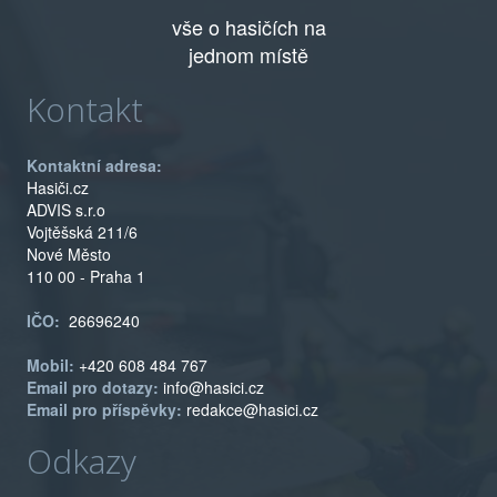
vše o hasičích na
jednom místě
Kontakt
Kontaktní adresa:
Hasiči.cz
ADVIS s.r.o
Vojtěšská 211/6
Nové Město
110 00 - Praha 1
IČO:
26696240
Mobil:
+420 608 484 767
Email pro dotazy:
info@hasici.cz
Email pro příspěvky:
redakce@hasici.cz
Odkazy