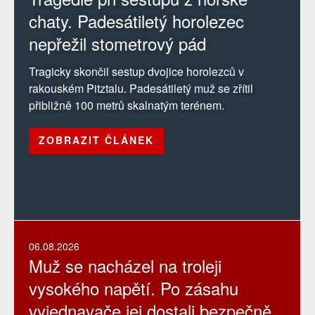
chaty. Padesátiletý horolezec
nepřežil stometrový pád
Tragicky skončil sestup dvojice horolezců v
rakouském Pitztalu. Padesátiletý muž se zřítil
přibližně 100 metrů skalnatým terénem.
ZOBRAZIT ČLÁNEK
06.08.2026
Muž se nacházel na troleji
vysokého napětí. Po zásahu
vyjednavače jej dostali bezpečně