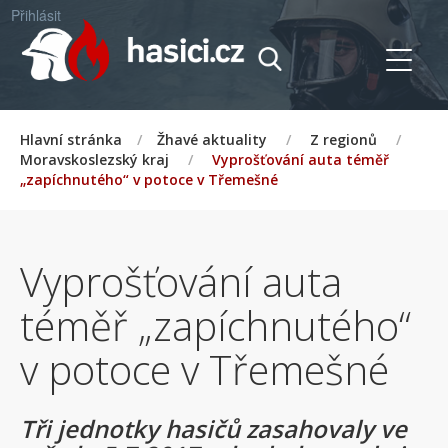
Přihlásit
Hlavní stránka
/
Žhavé aktuality
/
Z regionů
/
Moravskoslezský kraj
/
Vyprošťování auta téměř
„zapíchnutého“ v potoce v Třemešné
Vyprošťování auta
téměř „zapíchnutého“
v potoce v Třemešné
Tři jednotky hasičů zasahovaly ve