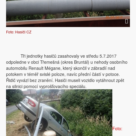
Foto: Hasiči CZ
Tři jednotky hasičů zasahovaly ve středu 5.7.2017
odpoledne v obci Třemešná (okres Bruntál) u nehody osobního
automobilu Renault Mégane, který skončil v zábradlí nad
potokem v téměř svislé poloze, navíc přední částí v potoce.
Řidič vyvázl bez zranění. Hasiči museli vozidlo vytáhnout zpět
na silnici pomocí vyprošťovacího speciálu.
Foto: