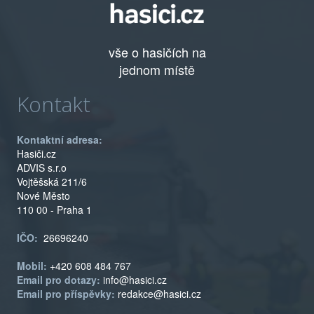
vše o hasičích na
jednom místě
Kontakt
Kontaktní adresa:
Hasiči.cz
ADVIS s.r.o
Vojtěšská 211/6
Nové Město
110 00 - Praha 1
IČO:
26696240
Mobil:
+420 608 484 767
Email pro dotazy:
info@hasici.cz
Email pro příspěvky:
redakce@hasici.cz