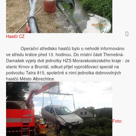
Hasiči CZ
Operační středisko hasičů bylo o nehodě informováno
ve středu krátce před 13. hodinou. Do místní části Třemešná-
Damašek vyjely dvě jednotky HZS Moravskoslezského kraje - ze
stanic Krnov a Bruntál, odkud přijel vyprošťovací speciál na
podvozku Tatra 815, společně s nimi jednotka dobrovolných
hasičů Město Albrechtice.
Foto: