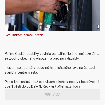
Foto: ilustrační obrázek pexels
Policie České republiky obvinila osmatřicetiletého muže ze Zlína
ze zločinu obecného ohrožení a přečinu výtržnictví.
Incident se odehrál v polovině října loňského roku na čerpací
stanici v centru města.
Podle kriminalistů muž pod vlivem alkoholu nejprve bezdůvodně
udeřil pěstí do obličeje řidiče, který přijel natankovat.
REKLAMA