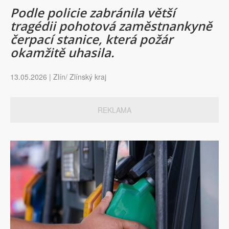
Podle policie zabránila větší
tragédii pohotová zaměstnankyně
čerpací stanice, která požár
okamžitě uhasila.
13.05.2026 | Zlín/ Zlínský kraj
REKLAMA