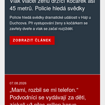
Vlak vláčel ženu držící kočárek asi
45 metrů. Policie hledá svědky
Policie hledá svědky dramatické události v Háji u
Duchcova. Při vystupování ženy s kočárkem se
zavřely dveře a vlak se začal rozjíždět.
ZOBRAZIT ČLÁNEK
07.08.2026
„Mami, rozbil se mi telefon.“
Podvodníci se vydávají za děti,
získali už přes milion korun