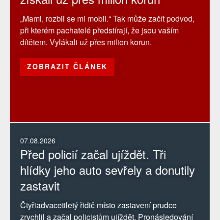
„Mami, rozbil se mi mobil.“ Tak může začít podvod,
při kterém pachatelé předstírají, že jsou vaším
dítětem. Vylákali už přes milion korun.
ZOBRAZIT ČLÁNEK
07.08.2026
Před policií začal ujíždět. Tři
hlídky jeho auto sevřely a donutily
zastavit
Čtyřiadvacetiletý řidič místo zastavení prudce
zrychlil a začal policistům ujíždět. Pronásledování