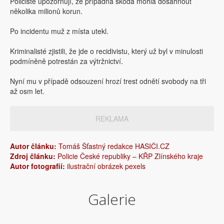
Policisté upozorňují, že případná škoda mohla dosáhnout
několika milionů korun.
Po incidentu muž z místa utekl.
Kriminalisté zjistili, že jde o recidivistu, který už byl v minulosti
podmíněně potrestán za výtržnictví.
Nyní mu v případě odsouzení hrozí trest odnětí svobody na tři
až osm let.
REKLAMA
Autor článku:
Tomáš Šťastný redakce HASIČI.CZ
Zdroj článku:
Policie České republiky – KŘP Zlínského kraje
Autor fotografií:
ilustrační obrázek pexels
Galerie