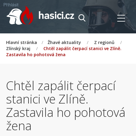
Přihlásit
Hlavní stránka
/
Žhavé aktuality
/
Z regionů
/
Zlínský kraj
/
Chtěl zapálit čerpací stanici ve Zlíně.
Zastavila ho pohotová žena
Chtěl zapálit čerpací
stanici ve Zlíně.
Zastavila ho pohotová
žena