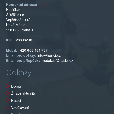
Kontaktní adresa:
Hasiči.cz
ADVIS s.r.o
Vojtěšská 211/6
Nové Město
110 00 - Praha 1
IČO:
26696240
Mobil:
+420 608 484 767
Email pro dotazy:
info@hasici.cz
Email pro příspěvky:
redakce@hasici.cz
Odkazy
Domů
Žhavé aktuality
Hasiči
Vzdělávání