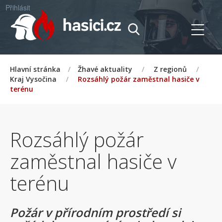
Přihlásit
Hlavní stránka
/
Žhavé aktuality
/
Z regionů
/
Kraj Vysočina
/
Rozsáhlý požár zaměstnal hasiče v
terénu
Rozsáhlý požár
zaměstnal hasiče v
terénu
Požár v přírodním prostředí si