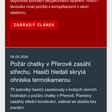
doprovodí policejní bezpečnostní opatření. Řidiči i
fanoušci musí počítat s komplikacemi v okolí
stadionu.
ZOBRAZIT ČLÁNEK
08.08.2026
Požár chatky v Přerově zasáhl
střechu. Hasiči hledali skrytá
ohniska termokamerou
Tři jednotky hasičů zasahovaly v brzkých ranních
hodinách u požáru chatky v Přerově. Plameny
zasáhly střešní konstrukci, událost se obešla bez
zranění.