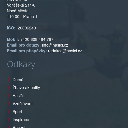
Vojtěšská 211/6
Nové Město
110 00 - Praha 1
IČO:
26696240
Mobil:
+420 608 484 767
Email pro dotazy:
info@hasici.cz
Email pro příspěvky:
redakce@hasici.cz
Odkazy
Domů
Žhavé aktuality
Hasiči
Vzdělávání
Sport
Inspirace
Recepty