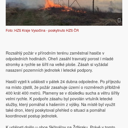
Foto: HZS Kraje Vysočina - poskytnuto HZS ČR
Rozsáhlý požár v přírodním terénu zaměstnal hasiče v
odpoledních hodinách. Oheň zasáhl travnatý porost i mladé
stromky a rychle se šířil na velké ploše. Zásah si vyžádal
nasazení pozemních jednotek i letecké podpory.
Hasiči vyjeli k události v pátek 24 dubna odpoledne. Po příjezdu
na místo zjistili, že požár zasahuje území o rozměrech přibližně
400 krát 400 metrů. Plameny se v důsledku sucha a větru šířily
velmi rychle. K podpoře zásahu byl povolán vrtulník letecké
služby, který pomáhal s hašením z výšky. Na místě byl využit
také dron, který poskytoval přehled o situaci a pomáhal
koordinovat postup jednotek.
K události došlo u obce Skřinářov na Žďársku. Právě v tomto