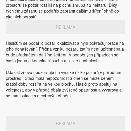
prostoru se požár rozšířil na plochu zhruba 12 hektarů. Díky
rychlému zásahu se podařilo zabránit dalšímu šíření ohně do
okolních porostů.
REKLAMA
Hasičům se podařilo požár lokalizovat a nyní pokračují práce na
jeho dohašování. Příčina vzniku požáru zatím není upřesněna a
bude předmětem dalšího šetření. V podobných případech se
často jedná o kombinaci sucha a lidské nedbalosti.
Událost znovu upozorňuje na vysoké riziko požárů v přírodním
prostředí. Stačí malá nepozornost a oheň se může během
krátké doby rozšířit na velkou plochu. Hasiči proto apelují na
veřejnost, aby v přírodě dbala zvýšené opatrnosti a vyvarovala
se manipulace s otevřeným ohněm.
REKLAMA