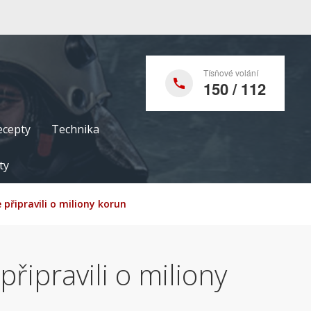
Tísňové volání
150 / 112
ecepty
Technika
ty
e připravili o miliony korun
připravili o miliony