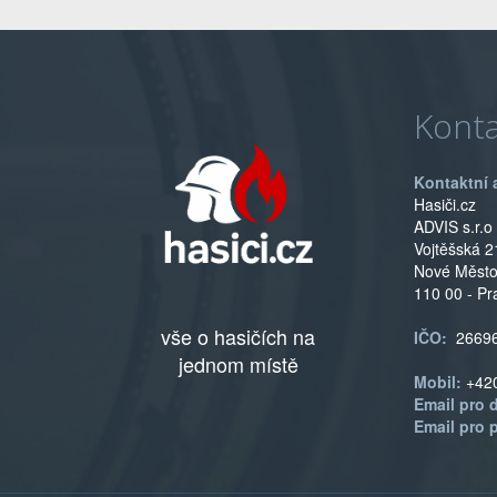
Konta
Kontaktní 
Hasiči.cz
ADVIS s.r.o
Vojtěšská 2
Nové Měst
110 00 - Pr
vše o hasičích na
IČO:
2669
jednom místě
Mobil:
+42
Email pro 
Email pro 