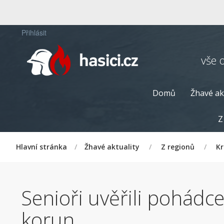
Přihlásit
vše 
Domů
Žhavé ak
Z
Hlavní stránka
/
Žhavé aktuality
/
Z regionů
/
Kr
Senioři uvěřili pohádce 
korun