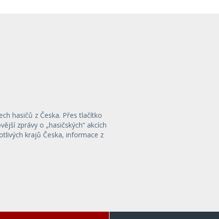
ech hasičů z Česka. Přes tlačítko
ější zprávy o „hasičských“ akcích
otlivých krajů Česka, informace z