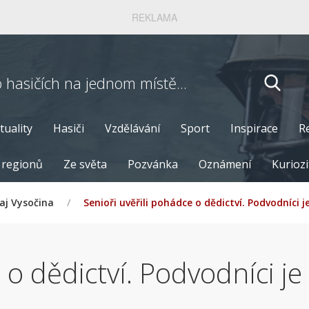
REKLAMA
o hasičích
na jednom místě...
tuality
Hasiči
Vzdělávání
Sport
Inspirace
R
 regionů
Ze světa
Pozvánka
Oznámení
Kuriozi
aj Vysočina
/
Senioři uvěřili pohádce o dědictví. Podvodníci j
o dědictví. Podvodníci je 