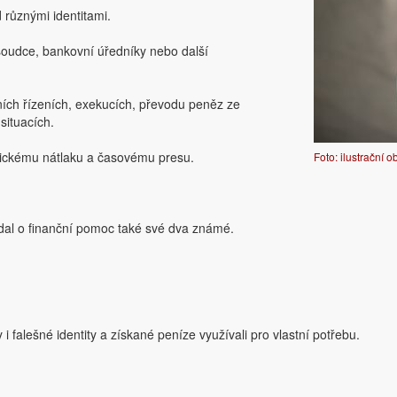
 různými identitami.
 soudce, bankovní úředníky nebo další
ních řízeních, exekucích, převodu peněz ze
situacích.
chickému nátlaku a časovému presu.
Foto: ilustrační 
dal o finanční pomoc také své dva známé.
i falešné identity a získané peníze využívali pro vlastní potřebu.