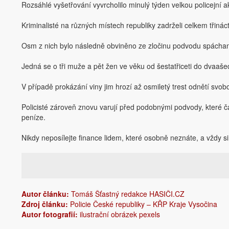
Rozsáhlé vyšetřování vyvrcholilo minulý týden velkou policejní a
Kriminalisté na různých místech republiky zadrželi celkem třiná
Osm z nich bylo následně obviněno ze zločinu podvodu spácha
Jedná se o tři muže a pět žen ve věku od šestatřiceti do dvaašed
V případě prokázání viny jim hrozí až osmiletý trest odnětí svob
Policisté zároveň znovu varují před podobnými podvody, které čas
peníze.
Nikdy neposílejte finance lidem, které osobně neznáte, a vždy s
Autor článku:
Tomáš Šťastný redakce HASIČI.CZ
Zdroj článku:
Policie České republiky – KŘP Kraje Vysočina
Autor fotografií:
ilustrační obrázek pexels