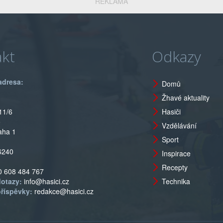
REKLAMA
kt
Odkazy
adresa:
Domů
Žhavé aktuality
11/6
Hasiči
o
Vzdělávání
aha 1
Sport
6240
Inspirace
Recepty
0 608 484 767
dotazy:
info@hasici.cz
Technika
příspěvky:
redakce@hasici.cz