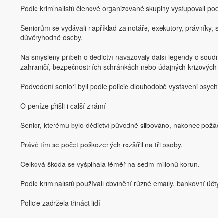
Podle kriminalistů členové organizované skupiny vystupovali pod
Seniorům se vydávali například za notáře, exekutory, právníky,
důvěryhodné osoby.
Na smyšlený příběh o dědictví navazovaly další legendy o soud
zahraničí, bezpečnostních schránkách nebo údajných krizových 
Podvedení senioři byli podle policie dlouhodobě vystaveni psy
O peníze přišli i další známí
Senior, kterému bylo dědictví původně slibováno, nakonec požá
Právě tím se počet poškozených rozšířil na tři osoby.
Celková škoda se vyšplhala téměř na sedm milionů korun.
Podle kriminalistů používali obvinění různé emaily, bankovní účty 
Policie zadržela třináct lidí