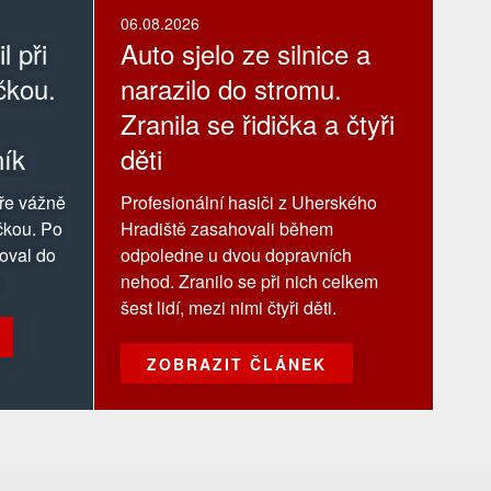
06.08.2026
l při
Auto sjelo ze silnice a
čkou.
narazilo do stromu.
Zranila se řidička a čtyři
ník
děti
oře vážně
Profesionální hasiči z Uherského
ačkou. Po
Hradiště zasahovali během
toval do
odpoledne u dvou dopravních
.
nehod. Zranilo se při nich celkem
šest lidí, mezi nimi čtyři děti.
ZOBRAZIT ČLÁNEK