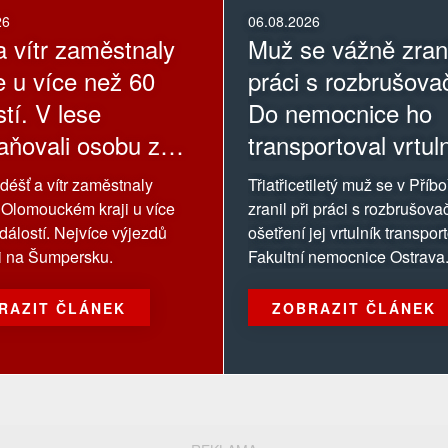
26
06.08.2026
a vítr zaměstnaly
Muž se vážně zrani
e u více než 60
práci s rozbrušova
tí. V lese
Do nemocnice ho
aňovali osobu z
transportoval vrtul
du
déšť a vítr zaměstnaly
Třiatřicetiletý muž se v Příb
 Olomouckém kraji u více
zranil při práci s rozbrušov
dálostí. Nejvíce výjezdů
ošetření jej vrtulník transpor
i na Šumpersku.
Fakultní nemocnice Ostrava
RAZIT ČLÁNEK
ZOBRAZIT ČLÁNEK