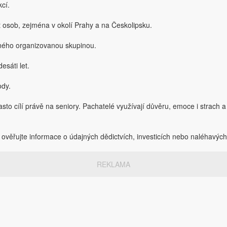
kcí.
ct osob, zejména v okolí Prahy a na Českolipsku.
ného organizovanou skupinou.
esáti let.
ody.
to cílí právě na seniory. Pachatelé využívají důvěru, emoce i strach a 
i ověřujte informace o údajných dědictvích, investicích nebo naléhavých
REKLAMA