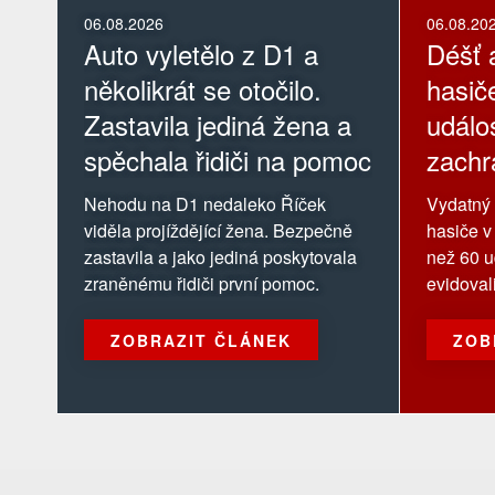
06.08.2026
06.08.20
Auto vyletělo z D1 a
Déšť 
několikrát se otočilo.
hasič
Zastavila jediná žena a
událos
spěchala řidiči na pomoc
zachr
pose
Nehodu na D1 nedaleko Říček
Vydatný 
viděla projíždějící žena. Bezpečně
hasiče v
zastavila a jako jediná poskytovala
než 60 u
zraněnému řidiči první pomoc.
evidoval
ZOBRAZIT ČLÁNEK
ZOB