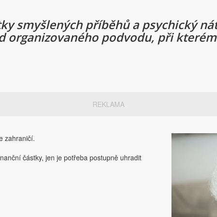
ky smyšlených příběhů a psychický nátlak
ad organizovaného podvodu, při kterém s
REKLAMA
e zahraničí.
inanční částky, jen je potřeba postupně uhradit